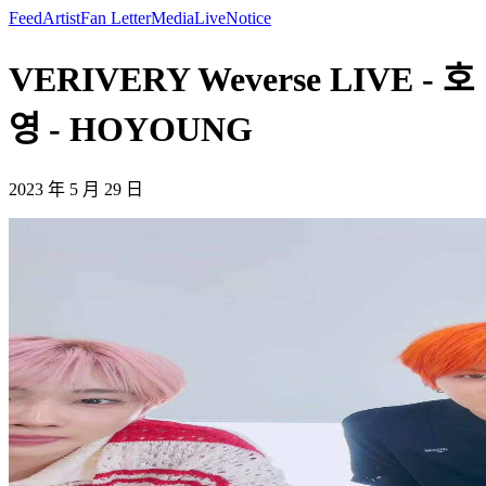
Feed
Artist
Fan Letter
Media
Live
Notice
VERIVERY Weverse LIVE - 호
영 - HOYOUNG
2023 年 5 月 29 日