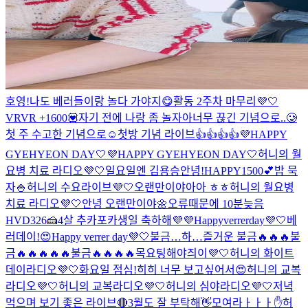
호영!
나도 베러들이랑 놀다 가야지😋
활동 2주차 마무리💜🤍
VRVR +1600💟
자기 전에 나랑 좀 놀자아
너무 끊긴 기념으로..🥲
첫 주 수고한 기념으로☺️
첫방 기념 라이브👍👍👍👍
💜HAPPY
GYEHYEON DAY🤍
💜HAPPY GYEHYEON DAY🤍
허니의 월
요병 치료 라디오💜🤍
일요일엔 김용승
안녕!
HAPPY1500💕
밥 묵
자🍚
허니의 수요라이브💜🤍
오랜만이야아아 ㅎㅎ
허니의 월요병
치료 라디오💜🤍
안녕 오랜만이야🌼
오류때문에 10분늦음
HVD326🍰
4살 추카포카
생일 축하해💜💜
Happyverrerday💜🤍
베
러데이!😍
Happy verrer day💜🤍
불금…
하…즐거운 불금🔥🔥🔥
불
금🔥🔥🔥🔥🔥
불금🔥🔥🔥🔥
목요팅해야즤이💜🤍
허니의 화이트
데이라디오💜🤍
화요일 점심!
히히 너무 보고싶어서😍
허니의 교복
라디오💜🤍
허니의 교복라디오💜🤍
허니의 심야라디오💜🤍
저녁
먹으며 보기 좋은 라이브🔴
3월도 잘 부탁해👋
모여라ㅏㅏㅏ✋
허