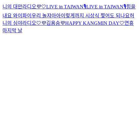
니의 대만라디오💜🤍
LIVE in TAIWAN🎙️
LIVE in TAIWAN🎙️
힘을
내요 와이파이
우리 놀쟈아아
이렇게까지 시상식 찢어도 되나요
허
니의 심야라디오🤍💜
김용승
💜HAPPY KANGMIN DAY🤍
연휴
마지막 날