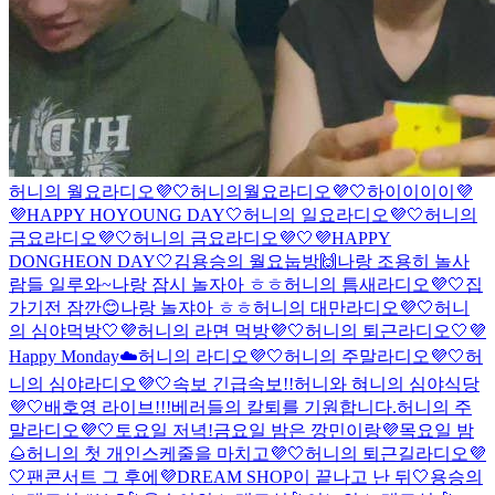
허니의 월요라디오💜🤍
허니의월요라디오💜🤍
하이이이이💜
💜HAPPY HOYOUNG DAY🤍
허니의 일요라디오💜🤍
허니의
금요라디오💜🤍
허니의 금요라디오💜🤍
💜HAPPY
DONGHEON DAY🤍
김용승의 월요눕방🙌
나랑 조용히 놀사
람들 일루와~
나랑 잠시 놀자아 ㅎㅎ
허니의 틈새라디오💜🤍
집
가기전 잠깐😊
나랑 놀쟈아 ㅎㅎ
허니의 대만라디오💜🤍
허니
의 심야먹방🤍💜
허니의 라면 먹방💜🤍
허니의 퇴근라디오🤍💜
Happy Monday☁️
허니의 라디오💜🤍
허니의 주말라디오💜🤍
허
니의 심야라디오💜🤍
속보 긴급속보!!
허니와 혀니의 심야식당
💜🤍
배호영 라이브!!!
베러들의 칼퇴를 기원합니다.
허니의 주
말라디오💜🤍
토요일 저녁!
금요일 밤은 깡민이랑💜
목요일 밤
🌰
허니의 첫 개인스케줄을 마치고💜🤍
허니의 퇴근길라디오💜
🤍
팬콘서트 그 후에
💜DREAM SHOP이 끝나고 난 뒤🤍
용승의