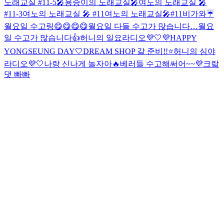
노래교실 #11-5🎤
용승이의 노래교실🎤
여노의 노래교실 🎤
#11-3
여노의 노래교실 🎤 #11
여노의 노래교실🎤#11
비가와☔️
월요일 수고링😋😋😋😋
월요일 다들 수고가 많습니다…
월요
일 수고가 많습니다👍
허니의 일요라디오💜🤍
💜HAPPY
YONGSEUNG DAY🤍
DREAM SHOP 갈 준비!!⭐️
허니의 심야
라디오💜🤍
나랑 신나게 놀자아🔥
베러들 수고해써어~~💜
크랔
댓 빠빠