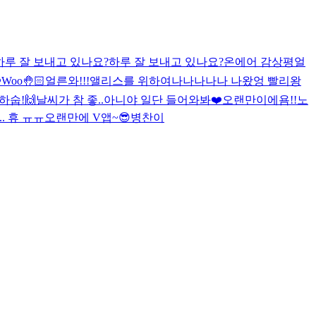
하루 잘 보내고 있나요?
하루 잘 보내고 있나요?
온에어 감상평
얼
️
Woo🤚🏻
얼른와!!!
앨리스를 위하여
나나나나나 나왔엉 빨리왕
하숩!🙌
날씨가 참 좋..아니야 일단 들어와봐❤️
오랜만이에욤!!
노
.. 휴 ㅠㅠ
오랜만에 V앱~😎
병찬이