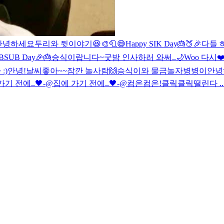
안녕하세요
두리와 뒷이야기😆
🎨🧻😅
Happy SIK Day🎂🍑🎉
다들 
BSUB Day🎉🎂
승식이랍니다~
굿밤 인사하러 와써..🌙
Woo 다시❤
:)
안녕!
날씨좋아~~
잠깐 놀사람🙌
승식이와 물금
놀자
병병이
안녕
가기 전에..🖤-@
집에 가기 전에..🖤-@
컴온컴온!
클릭클릭
떨린다 ..