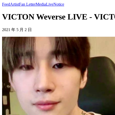
Feed
Artist
Fan Letter
Media
Live
Notice
VICTON Weverse LIVE - VIC
2021 年 5 月 2 日