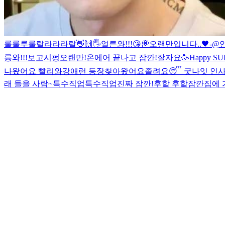
룰룰루룰랄라라라랄
👋🙌🖐
얼른와!!!😘
💭
오랜만입니다..🖤-@
릉와!!!보고시펑
오랜만!
온에어 끝나고 잠깐!
잘자요
🥳Happy SU
나왔어요 빨리와
강애런 등장
찾아왔어요
졸려요😴 굿나잇 인사 
래 들을 사람~
특수직업
특수직업
진짜 잠깐!
후핰 후핰
잠깐
집에 