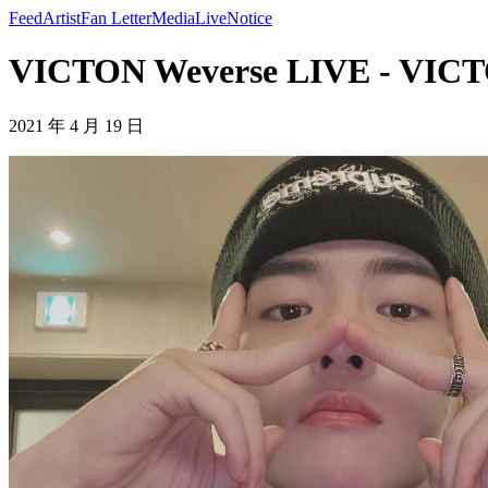
Feed
Artist
Fan Letter
Media
Live
Notice
VICTON Weverse LIVE - VIC
2021 年 4 月 19 日