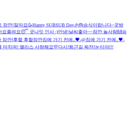
 잠깐!
잘자요
🥳Happy SUBSUB Day🎉🎂
승식이랍니다~
굿밤
어요
졸려요😴 굿나잇 인사 :)
안녕!
날씨좋아~~
잠깐 놀사람🙌
승
 잠깐!
후핰 후핰
잠깐
집에 가기 전에..🖤-@
집에 가기 전에..🖤-
주를 마치며! 앨리스 사랑해요💛
다시!
퇴근길 짜잔!
눈이야!!!