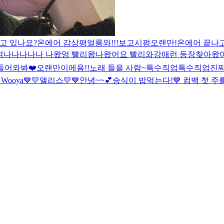
고 있나요?
온에어 감상평
얼릉와!!!보고시펑
오랜만!
온에어 끝나고
여
나나나나나 나왔엉 빨리왕
나왔어요 빨리와
강애런 등장
찾아왔
 들어와봐❤️
오랜만이에욤!!
노래 들을 사람~
특수직업
특수직업
진짜
이
Wooya
💙💛앨리스💛💙
안녕~~💕
승식이 밥먹는다!
💙 컴백 첫 