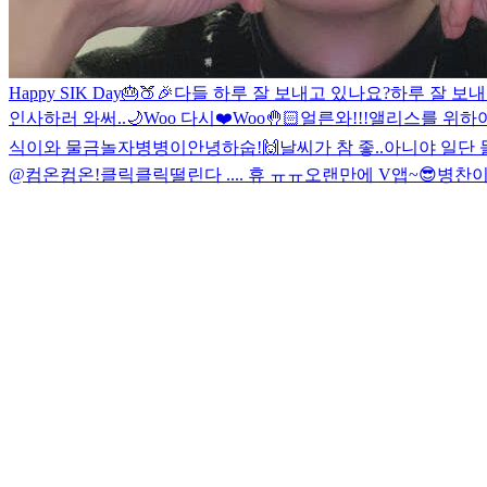
Happy SIK Day🎂🍑🎉
다들 하루 잘 보내고 있나요?
하루 잘 보내
인사하러 와써..🌙
Woo 다시❤️
Woo🤚🏻
얼른와!!!
앨리스를 위하
식이와 물금
놀자
병병이
안녕하숩!🙌
날씨가 참 좋..아니야 일단
@
컴온컴온!
클릭클릭
떨린다 .... 휴 ㅠㅠ
오랜만에 V앱~😎
병찬