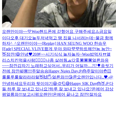
오랜만이야~~💛
Woo
핸드폰에 갇혔어요 구해주세요⚠️
금요일
이다
오후 대기
오늘두
저녁먹고 땡 집을 나서려는데~
물금 함께
하자^_^
오랜만이야~~
[Replay] HAN SEUNG WOO 한승우
[Fade] SPECIAL VLIVE
짧게 우야 와따💜💜하트해
안뇽 뇽안~
👋
잠깐!
😄
안녕🖤
20분~~
시기식식 놀자놀자~
Woo
밥먹자🍴
앨
리스
치킨먹을사람🙋‍♀️🙋‍♂️
나좀 살려줭
🧢👕👖
💟💟💟
얼른와유
~~~
잠깐
갑자기 노래하고싶어서..
우리가 어딜까…?!?🌳🌼
씻기
전에 잠깐🛀
뿅!!!
주말
승승
Happy Nujes Day🎉🎂
주말이야🤚🏻
룰룰루룰랄라라라랄
👋🙌🖐
얼른와!!!😘
💭
오랜만입니다..🖤-@
안녕하세요
두리와 뒷이야기😆
🎨🧻😅
Happy SIK Day🎂🍑🎉
다
들 하루 잘 보내고 있나요?
하루 잘 보내고 있나요?
온에어 감상
평
얼릉와!!!보고시펑
오랜만!
온에어 끝나고 잠깐!
잘자요