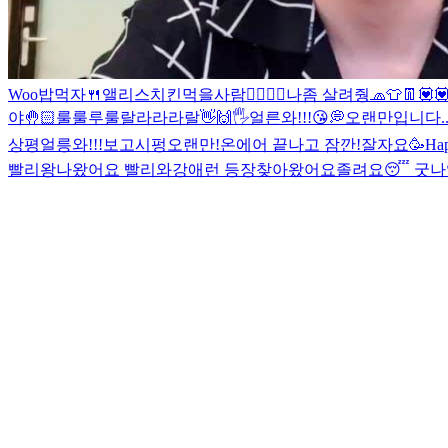
Woo
밥먹자🍴
앨리스
치킨먹을사람🙋‍♀️🙋‍♂️
나좀 살려줭
🧢👕👖
💟
야🤚🏻
룰룰루룰랄라라라랄
👋🙌🖐
얼른와!!!😘
💭
오랜만입니다..
상평
얼릉와!!!보고시펑
오랜만!
온에어 끝나고 잠깐!
잘자요
🥳Ha
빨리왕
나왔어요 빨리와
강애런 등장
찾아왔어요
졸려요😴 굿나잇