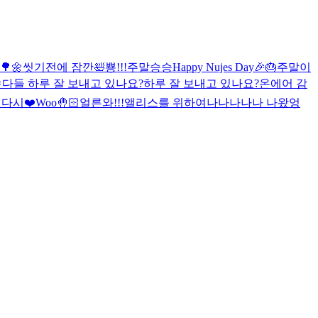
🌼
씻기전에 잠깐🛀
뿅!!!
주말
승승
Happy Nujes Day🎉🎂
주말이

다들 하루 잘 보내고 있나요?
하루 잘 보내고 있나요?
온에어 감
 다시❤️
Woo🤚🏻
얼른와!!!
앨리스를 위하여
나나나나나 나왔엉