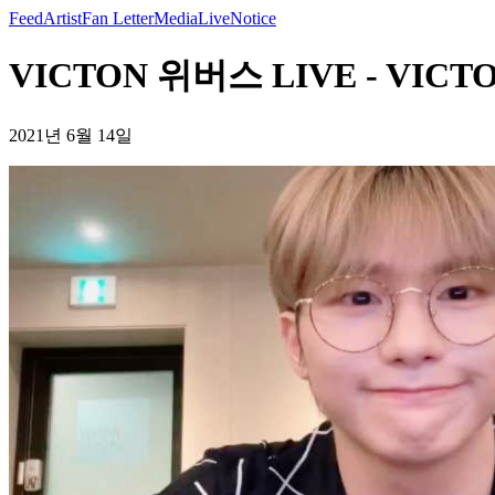
Feed
Artist
Fan Letter
Media
Live
Notice
VICTON 위버스 LIVE - VICT
2021년 6월 14일