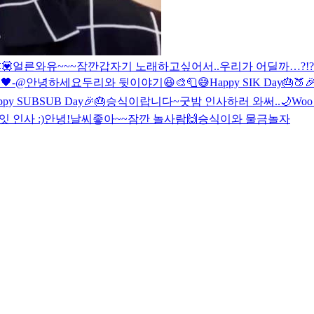
💟
얼른와유~~~
잠깐
갑자기 노래하고싶어서..
우리가 어딜까…?!?
🖤-@
안녕하세요
두리와 뒷이야기😆
🎨🧻😅
Happy SIK Day🎂🍑
ppy SUBSUB Day🎉🎂
승식이랍니다~
굿밤 인사하러 와써..🌙
Woo
 인사 :)
안녕!
날씨좋아~~
잠깐 놀사람🙌
승식이와 물금
놀자