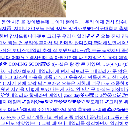
 동안 사진을 찾아봤는데.... 이거 뿐이다.... 우리 이제 엽사 압
쟈😽 -지미니가!!
오늘 저녁 9시도 많관사부❤️✨
신구대학교 축제
 한번 감사드립니다🩷🍀 그리구 우리 데일리💕💕💕 오늘 진짜 진
자서 찍는 건 무리야 혼자서 막 카메라 왔다갔다 확대해보면서 
 사진은 보너스)
데일리 추석 잘 보냈으려나~?😲 조금 늦었지만 즐
미랍니다 어때요 ? 엘사인데 좀 아쉽긴한데 나쁘지않은 듯 하여 
COMING SOON🔜😻 ((사실은 왕 짱 큰 거였던....☺(● ˃̶͈̀ロ˂̶͈́)੭ꠥ
아서 감성재희로서 데일리에게 편지 써보려구 ! 데일리가 준 많은
나 그 따스한 마음을 베풀고 싶고 웃음짓게 만들어주고 싶다아아 
일기!! 자기 전에 살짝 남겨보아요 오늘은 저한테 너무나도 소중
꿔왔던 시간을 이렇게 보냈다는 게 사실 안 믿기구 아직도 심장이 엄
💛💚
데일리와 함께라면 매일이 good day💖😻🔜 D-3🥹😭☺️🤭😉
보내자 데일리💕
컬러🩷❤️🧡💛💚🩵💙💜🖤🩶🤍🤎
모해?? 💕
그리운 위
두 더움!💦
데일리 3주년 8월23일 생일 축하해 사랑해 🎂🎉🥳❤️
(⸝⸝ᵒ̴̶̷ ·̫ ᵒ̴̶̷⸝⸝) ♡ 약 4개월간의 퀸덤 퍼즐 여정이 끝났어
고민도 많았었는데! 그럴 때마다 데일리들 생각하면서 열심히 하기