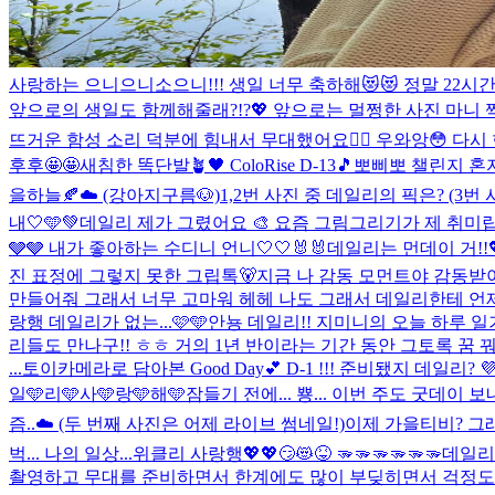
사랑하는 으니으니소으니!!! 생일 너무 축하해😻😻 정말 22시간
앞으로의 생일도 함께해줄래?!?💖 앞으로는 멀쩡한 사진 마니 찍
뜨거운 함성 소리 덕분에 힘내서 무대했어요❤️‍🔥 우와앙😳 다시
후후🤩🤩
새침한 똑단발🪴🖤 ColoRise D-13🎵
뽀삐뽀 챌린지 혼
을하늘🍂☁️ (강아지구름🐶)
1,2번 사진 중 데일리의 픽은? (3번
내🤍🩵💚
데일리 제가 그렸어요 🎨 요즘 그림그리기가 제 취
🩶🩶 내가 좋아하는 수디니 언니🤍🤍🐰🐰
데일리는 먼데이 거!!💖💖 
진 표정에 그렇지 못한 그립톡🐻
지금 나 감동 모먼트야 감동받
만들어줘 그래서 너무 고마워 헤헤 나도 그래서 데일리한테 언제
랑행 데일리가 없는...
🩷🩵
안뇽 데일리!! 지미니의 오늘 하루 
리들도 만나구!! ㅎㅎ 거의 1년 반이라는 기간 동안 그토록 꿈 
...
토이카메라로 담아본 Good Day💕 D-1 !!! 준비됐지 데일리? 💜
일🩵리🩵사🩵랑🩵해🩵
잠들기 전에... 뿅... 이번 주도 굿데이 
즘..☁️ (두 번째 사진은 어제 라이브 썸네일!)
이제 가을티비? 그래
벅... 나의 일상...
위클리 사랑행💖💖😏😻😝 🫳🫳🫳🫳🫳🫳
데일리 
촬영하고 무대를 준비하면서 한계에도 많이 부딪히면서 걱정도 