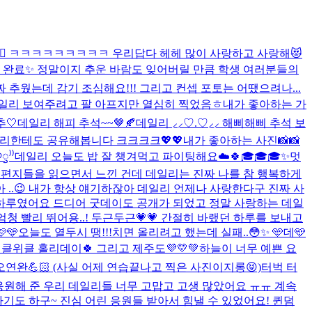
수🤦‍♀️ ㅋㅋㅋㅋㅋㅋㅋㅋㅋ 우리답다 헤헤 많이 사랑하고 사랑해😻
 완료✨ 정말이지 추운 바람도 잊어버릴 만큼 학생 여러분들의
짜 추웠는데 감기 조심해요!!! 그리고 컨셉 포토는 어땠으려나...
데일리 보여주려고 팔 아프지만 열심히 찍었음ㅎ
내가 좋아하는 가
추🤍
데일리 해피 추석~~🤎🍂
데일리 ⸝⸝♡.♡⸝⸝ 해삐해삐 추석 보
데일리한테도 공유해봅니다 크크크크
💖💖
내가 좋아하는 사진📸📸
⁾⁾️
데일리 오늘도 밥 잘 챙겨먹고 파이팅해요☁️🍀
🎓🎓🎓
✨멋
 편지들을 읽으면서 느낀 건데 데일리는 진짜 나를 참 행복하게
..😉 내가 항상 얘기하잖아 데일리 언제나 사랑한다구 진짜 사
한 하루였어요 드디어 굿데이도 공개가 되었고 정말 사랑하는 데일
청 빨리 뛰어용..! 두근두근💗💗 간절히 바랬던 하루를 보내고
🩵
오늘도 열두시 땡!!!치면 올리려고 했는데 실패..😳✨ 🩵데🩵
클위클 홀리데이🍀 그리고 제주도💜💛💚
하늘이 너무 예쁜 요
오연완💪🏻 (사실 어제 연습끝나고 찍은 사진이지롱😝)
터벅 터
요! 그동안 응원해 준 우리 데일리들 너무 고맙고 고생 많았어요 ㅠㅠ 계속
도 하구~ 진심 어린 응원들 받아서 힘낼 수 있었어요! 퀸덤