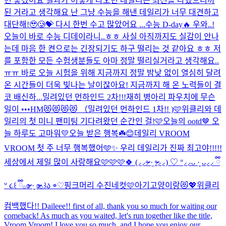
면 좋겠어요 결과가 어떻게 나오던 데일리는 최선을 다했으니까
된 거라고 생각해요 난 그냥 수능을 해낸 데일리가 너무 대견하고
대단해!🥹🥲💝 다시 한번 수고 많았어요 ...
수능 D-day🔥 우와..!
오늘이 바로 수능 디데이라니..ㅎㅎ 사실 아직까지도 실감이 안나
는데 마음 한 켠으로는 긴장되기도 하구 떨리는 것 같아요 ㅎㅎ 저
를 포함한 모든 수험생분들도 아마 정말 떨리실거라고 생각해요..
ㅠㅠ 바로 오늘 시험을 위해 지금까지 정말 밤낮 없이 열심히 달려
온 시간들이 더욱 빛나는 날이잖아요! 지금까지 해 온 노력들이 결
코 배신하...
밀려있던 먼하인드 2차!!!
재히 병아리 파우치에 무슨
일이 •••
HM😻😻😻😻 （밀려있던 먼하인드 1차!! )
🩷위클리와 데
일리의 첫 미니 팬미팅 기다려왔던 순간인 걸!🩷
오늘의 ootd🤎 오
늘 하루도 고마워💛
오늘 받은 행복☘️😊
데일리 VROOM
VROOM 첫 주 너무 행복했어🩵✨ 우리 데일리가 진짜 최고야!!!!!
세상에서 제일 많이 사랑해요🩷🩷🩷🍀 (⸝⸝ᵒ̴̶̷ ·̫ ᵒ̴̶̷⸝⸝) ♡ ᐡ⸝⸝ᴗ ·̮ ᴗ⸝⸝ ྀི
ᐡ ૮꒰ ྀི𓂂ɞ̴̶̷ ·̮ ɞ̴̶̷𓂂꒱ა ⌯♡
핑크머리 수진네컷🩷
아기고양이랑😻💖
위클리
컴백했다!! Daileee!! first of all, thank you so much for waiting our
comeback! As much as you waited, let's run together like the title,
Vroom Vroom! I love you so much, and I hope you enjoy our