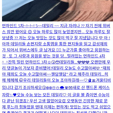
먼하인드 5차~!~!~! 5~~
데일리 ~~ 지금 자려나 ?? 자기 전에 위버
스 잠깐 왔어요 😊 오늘 하루도 많이 늦었겠지만... 오늘 하루도 잘
보냈죵 ?? 저는 오늘 맛있는 것도 많이 먹구 잘 지냈답니다 💛 아 !
아까 데일리들 손편지랑 소통앱을 통한 편지들을 읽고 감성재희
가 되어서 위버스에두 글 남겨요 👍🏻 누군가를 좋아하고 응원하는
것 , 또 그 사랑과 응원을 받는 것을 당...
밀려있는 먼하인드 4차
^_^
잔뜩 밀린 먼하인드 3차☺️🤧🥹
데일리들...🩶🩶🩶 오랜만에 우
리 댓글놀이 가보자 준비됐어?
데일리 오늘도 수고많아써🩷 “재희
야 재희도 오늘 수고많아써~~잴담잴담” 라고 해주라 데일리...히
헤 헤헤헤 🤭
우리 데일리들이 오늘 조아하길래~~🤍🩰🎀
겨울티비
입니댜 감기 조심하세오🤧❄️❄️☃️⛄️🌨️🧣🧤
새로 산 핸드폰 케이스
자랑✨🖤
오늘 수능 보는 모든 데일리🤍 이 글을 볼 즘이면 수능이
다 끝난 뒤겠죠? 우선 고생 많았어요👏 오랫동안 긴장한 채로 문
제 푸느라 힘들었을 텐데 이제는 편하게! 맛있는 것도 먹고 쉬었으