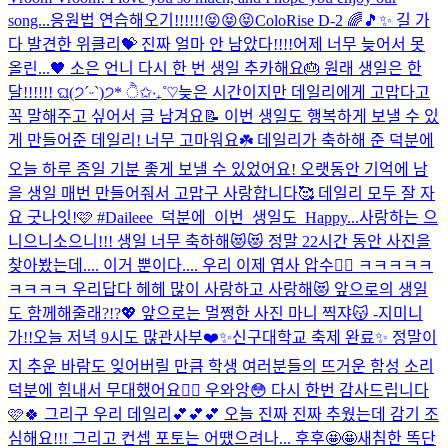
song...
응원법 연습해오기!!!!!!😝😝😝
ColoRise D-2 🌈🎵✨ 길 가
다 발견한 위클리💝 진짜 얼마 안 남았다!!!!
어제 너무 늦어서 못
올린...🖤 소은 언니 다시 한 번 생일 추카해요🎂 원래 생일은 한
달!!!!!! ଘ(੭ˊᵕˋ)੭* ੈ✩‧₊˚♡
늦은 시간이지만 데일리에게 고맙다고
꼭 말해주고 싶어서 글 남겨요📝 이번 생일도 행복하게 보낼 수 있
게 만들어준 데일리! 너무 고마워요☘️ 데일리가 축하해 준 덕분에
오늘 하루 종일 기분 좋게 보낼 수 있었어요! 오랫동안 기억에 남
을 생일 매번 만들어줘서 고맙구 사랑합니다🥰 데일리 모두 잘 자
요 굿나잇!🩷 #Daileee_덕분에_이번_생일도_Happy...
사랑하는 으
니으니소으니!!! 생일 너무 축하해😻😻 정말 22시간 동안 사진을
찾아봤는데.... 이거 뿐이다.... 우리 이제 엽사 압수🤦‍♀️ ㅋㅋㅋㅋㅋ
ㅋㅋㅋㅋ 우리답다 헤헤 많이 사랑하고 사랑해😻 앞으로의 생일
도 함께해줄래?!?💖 앞으로는 멀쩡한 사진 마니 찍쟈😽 -지미니
가!!
오늘 저녁 9시도 많관사부❤️✨
신구대학교 축제 완료✨ 정말이
지 추운 바람도 잊어버릴 만큼 학생 여러분들의 뜨거운 함성 소리
덕분에 힘내서 무대했어요❤️‍🔥 우와앙😳 다시 한번 감사드립니다
🩷🍀 그리구 우리 데일리💕💕💕 오늘 진짜 진짜 추웠는데 감기 조
심해요!!! 그리고 컨셉 포토는 어땠으려나... 후후🤩🤩
새침한 똑단