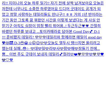
리!! 지미니의 오늘 하루 일기!! 자기 전에 살짝 남겨보아요 오늘은
저한테 너무나도 소중한 하루였어요 드디어 굿데이도 공개가 되
었고 정말 사랑하는 데일리들도 만나구!! ㅎㅎ 거의 1년 반이라는
기간 동안 그토록 꿈 꿔왔던 시간을 이렇게 보냈다는 게 사실 안
믿기구 아직도 심장이 엄청 빨리 뛰어용..! 두근두근💗💗 간절히
바랬던 하루를 보내고 ...
토이카메라로 담아본 Good Day💕 D-1
!!! 준비됐지 데일리? 💜💛💚
데일리와 함께라면 매일이 good day
💖😻🔜 D-3🥹😭☺️🤭😉🩷🩵
오늘도 열두시 땡!!!치면 올리려고
했는데 실패..😳✨ 🩵데🩵일🩵리🩵사🩵랑🩵해🩵
잠들기 전에...
뿅... 이번 주도 굿데이 보내자 데일리💕
컬러🩷❤️🧡💛💚🩵💙💜🖤
🩶🤍🤎