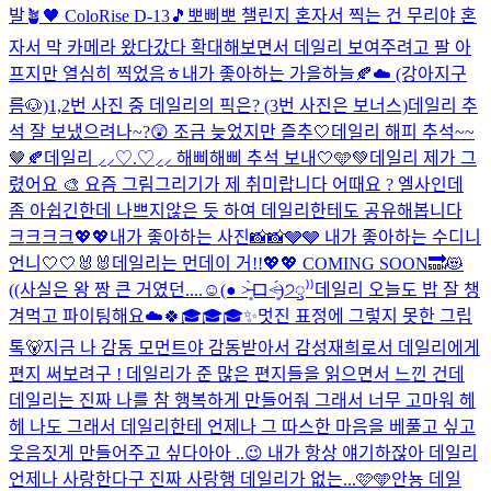
발🪴🖤 ColoRise D-13🎵
뽀삐뽀 챌린지 혼자서 찍는 건 무리야 혼
자서 막 카메라 왔다갔다 확대해보면서 데일리 보여주려고 팔 아
프지만 열심히 찍었음ㅎ
내가 좋아하는 가을하늘🍂☁️ (강아지구
름🐶)
1,2번 사진 중 데일리의 픽은? (3번 사진은 보너스)
데일리 추
석 잘 보냈으려나~?😲 조금 늦었지만 즐추🤍
데일리 해피 추석~~
🤎🍂
데일리 ⸝⸝♡.♡⸝⸝ 해삐해삐 추석 보내🤍🩵💚
데일리 제가 그
렸어요 🎨 요즘 그림그리기가 제 취미랍니다 어때요 ? 엘사인데
좀 아쉽긴한데 나쁘지않은 듯 하여 데일리한테도 공유해봅니다
크크크크
💖💖
내가 좋아하는 사진📸📸🩶🩶 내가 좋아하는 수디니
언니🤍🤍🐰🐰
데일리는 먼데이 거!!💖💖 COMING SOON🔜😻
((사실은 왕 짱 큰 거였던....☺(● ˃̶͈̀ロ˂̶͈́)੭ꠥ⁾⁾️
데일리 오늘도 밥 잘 챙
겨먹고 파이팅해요☁️🍀
🎓🎓🎓
✨멋진 표정에 그렇지 못한 그립
톡🐻
지금 나 감동 모먼트야 감동받아서 감성재희로서 데일리에게
편지 써보려구 ! 데일리가 준 많은 편지들을 읽으면서 느낀 건데
데일리는 진짜 나를 참 행복하게 만들어줘 그래서 너무 고마워 헤
헤 나도 그래서 데일리한테 언제나 그 따스한 마음을 베풀고 싶고
웃음짓게 만들어주고 싶다아아 ..😉 내가 항상 얘기하잖아 데일리
언제나 사랑한다구 진짜 사랑행 데일리가 없는...
🩷🩵
안뇽 데일