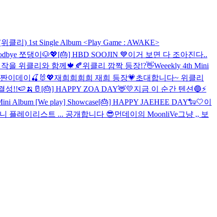
(위클리) 1st Single Album <Play Game : AWAKE>
odbye 쪼댕이🐶💖
[🎂] HBD SOOJIN 💙
이거 보면 다 조아진다..
작을 위클리와 함께🍁🍂
위클리 깜짝 등장!?👋
Weeekly 4th Mini
피짠이데이🍒🐰💖
재희희희희 재희 등장💗
초대합니다~ 위클리
성!!🍉🍌🥛
[🎂] HAPPY ZOA DAY🦌💛
지금 이 순간 텐션🔵
⚡️
ini Album [We play] Showcase
[🎂] HAPPY JAEHEE DAY🐑🤍
이
니 플레이리스트 ... 공개합니다 😎
먼데이의 MoonliVe
그냥 ,, 보