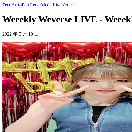
Feed
Artist
Fan Letter
Media
Live
Notice
Weeekly Weverse LIVE - Weeek
2022 年 5 月 10 日