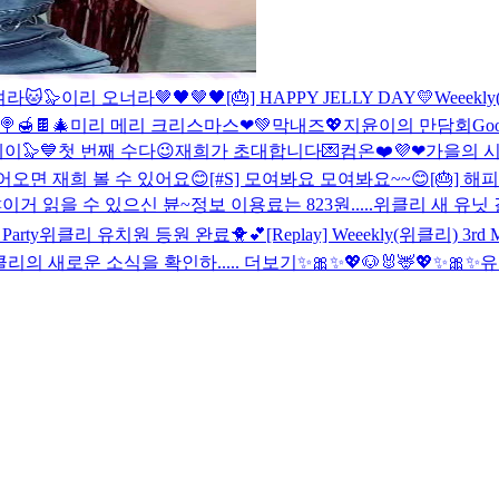
라🐱🦭
이리 오너라🤎🖤🤎🖤
[🎂] HAPPY JELLY DAY💛
Weeekly
🍯🍫
🎄미리 메리 크리스마스❤💚
막내즈💖
지윤이의 만담회
Go
데이🦭💙
첫 번째 수다😉
재희가 초대합니다💌컴온❤️
💜❤
가을의 시
 들어오면 재희 볼 수 있어요😊
[#S] 모여봐요 모여봐요~~😊
[🎂] 해
거 읽을 수 있으신 뷴~
정보 이용료는 823원.....
위클리 새 유닛 결
Party
위클리 유치원 등원 완료🐥💕
[Replay] Weeekly(위클리) 3rd M
리의 새로운 소식을 확인하..... 더보기
✨🎀✨💖🐶🐰🦌💖✨🎀✨
유