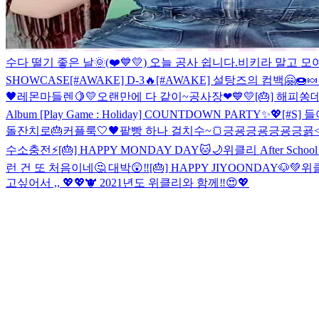
수다 떨기 좋은 날🌞
(❤️💙💛) 오늘 공사 쉽니다.
비키라 말고 모여
SHOWCASE
[#AWAKE] D-3🔥
[#AWAKE] 설탕즈의 컴백🤗🍩🍬
🖤
레몬마들렌🍋💛
오랜만에 다 같이~
공사장❤💙💛
[🎂] 해피쏭
Album [Play Game : Holiday] COUNTDOWN PARTY✨💖
[#S]
돌잔치로🎂
커플룩🤍🖤
팥빵 하나 걸치수~🍞
긍굥긍굥긍굥긍굙<이
수소충전⚡️
[🎂] HAPPY MONDAY DAY🐱🌙
위클리 After School 
런 건 또 처음이네🤔 대박😲‼️
[🎂] HAPPY JIYOONDAY🐶💚
위클
고싶어서 ,, 💖💖
🐮 2021년도 위클리와 함께‼️😍💖