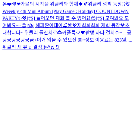
온❤️
💜❤
가을의 시작을 위클리와 함께🍁🍂
위클리 깜짝 등장!?👋
Weeekly 4th Mini Album [Play Game : Holiday] COUNTDOWN
PARTY✨💖
[#S] 들어오면 재희 볼 수 있어요😊
[#S] 모여봐요 모
여봐요~~😊
[🎂] 해피짠이데이🍒🐰💖
재희희희희 재희 등장💗
초
대합니다~ 위클리 돌잔치로🎂
커플룩🤍🖤
팥빵 하나 걸치수~🍞
긍
굥긍굥긍굥긍굙<이거 읽을 수 있으신 뷴~
정보 이용료는 823원.....
위클리 새 유닛 결성!!🍉🍌🥛