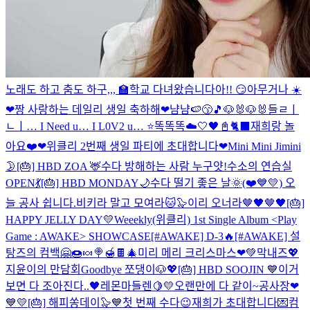
노래도 하고 춤도 하구,,,
🏫학교 다녀왔습니다아!! 😏
아무거나 ☀️
❤짱 사랑하는 데일리 생일 축하해❤
냠냠🍉😙🎵
🐶🐰🐶🐰
들ㄹㅣ
ㄴㅣ… I Need u… I L0V2 u… ⭐
똑똑똑☁️🤍
🖤📓🐈‍⬛
재희랑 놀
아요❤️
❤위클리 2번째 생일 파티에 초대합니다❤
Mini Mini Jimini
🌛
[🎂] HBD ZOA 🦌
수다 방해하는 사람 누구얏!
수소의 연습실
OPEN💃
[🎂] HBD MONDAY🌙
수다 떨기 좋은 날🌞
(❤️💙💛) 오
늘 공사 쉽니다.
비키라 말고 모여라🐱🦭
이리 오너라🤎🖤🤎🖤
[🎂]
HAPPY JELLY DAY💛
Weeekly(위클리) 1st Single Album <Play
Game : AWAKE> SHOWCASE
[#AWAKE] D-3🔥
[#AWAKE] 설
탕즈의 컴백🤗🍩🍬🍭🍯🍫
🎄미리 메리 크리스마스❤💚
막내즈💖
지윤이의 만담회
Goodbye 쪼댕이🐶💖
[🎂] HBD SOOJIN 💙
이거
보면 다 조아진다..🖤
레몬마들렌🍋💛
오랜만에 다 같이~
공사장❤
💙💛
[🎂] 해피쏭데이🦭💙
첫 번째 수다😉
재희가 초대합니다💌컴