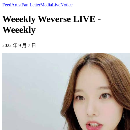
Feed
Artist
Fan Letter
Media
Live
Notice
Weeekly Weverse LIVE -
Weeekly
2022 年 9 月 7 日