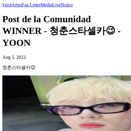
Feed
Artist
Fan Letter
Media
Live
Notice
Post de la Comunidad
WINNER - 청춘스타셀카😉 -
YOON
Aug 5, 2022
청춘스타셀카😉