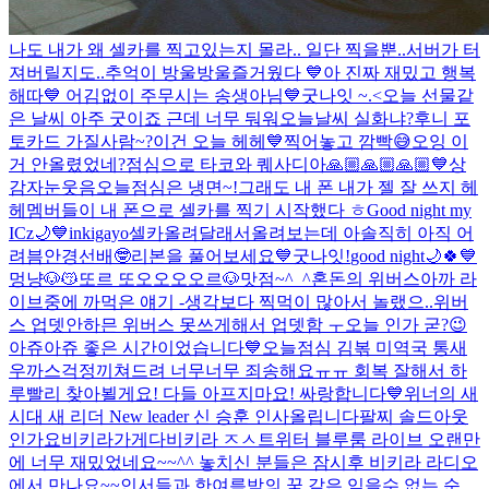
나도 내가 왜 셀카를 찍고있는지 몰라.. 일단 찍을뿐..
서버가 터
져버릴지도..
추억이 방울방울
즐거웠다 💙
아 진짜 재밌고 행복
해따💙 어김없이 주무시는 송생아님
💙
굿나잇 ~.<
오늘 선물같
은 날씨 아주 굿이죠 근데 너무 둬워
오늘날씨 실화냐?
후니 포
토카드 가질사람~?
이건 오늘 헤헤💙
찍어놓고 깜빡😅
오잉 이
거 안올렸었네?
점심으로 타코와 퀘사디아
🙏🏼🙏🏼🙏🏼💙
상
감자눈웃음
오늘점심은 냉면~!
그래도 내 폰 내가 젤 잘 쓰지 헤
헤
멤버들이 내 폰으로 셀카를 찍기 시작했다 ㅎ
Good night my
ICz🌙💙
inkigayo
셀카올려달래서올려보는데 아솔직히 아직 어
려븜
안경선배🤓
리본을 풀어보세요💙
굿나잇!
good night🌙🍀💙
멍냥🐶😽
또르 또오오오오르🐶
맛점~^_^
혼돈의 위버스
아까 라
이브중에 까먹은 얘기 -생각보다 찍먹이 많아서 놀랬으..
위버
스 업뎃안하믄 위버스 못쓰게해서 업뎃함 ㅜ
오늘 인가 굳?😉
아쥬아쥬 좋은 시간이었습니다💙
오늘점심 김볶 미역국 통새
우까스
걱정끼쳐드려 너무너무 죄송해요ㅠㅠ 회복 잘해서 하
루빨리 찾아뵐게요! 다들 아프지마요! 싸랑합니다💙
위너의 새
시대 새 리더 New leader 신 승훈 인사올립니다
팔찌 솔드아웃
인가요
비키라가게다비키라 ㅈㅅ
트위터 블루룸 라이브 오랜만
에 너무 재밌었네요~~^^ 놓치신 분들은 잠시후 비키라 라디오
에서 만나요~~
인서들과 한여름밤의 꿈 같은 잊을수 없는 순