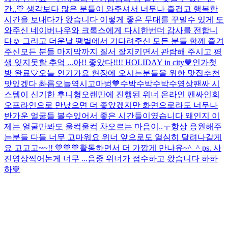
간..💙 생각보다 많은 분들이 와주셔서 너무나 즐겁고 행복한
시간을 보내다가 왔습니다 이렇게 좋은 무대를 꾸밀수 있게 도
와주신 네이버나우와 크록스에게 다시한번더 감사를 전합니
다☺️ 그리고 더운날 땡볕에서 기다려주신 모든 분들 함께 즐겨
주신모든 분들 마지막까지 질서 잘지키면서 관람해 주시고 평
생 잊지못할 추억 ...
아!! 좋았다!!!! HOLIDAY in city💙
인가첫
방 완료💙
오늘 인기가요 현장에 오시는분들을 위한 맛집추천
맛있겠다 촤릅
오늘역시고마벙💙수박수박수박수
영상팬싸 시
스템이 신기한 후니형
오랜만에 진행된 위너 온라인 팬싸인회
오프라인으로 만났으면 더 좋았겠지만 화면으로라도 너무나
반가운 얼굴들 볼수있어서 좋은 시간들이였습니다 왜인지 이
제는 얼굴만봐도 울컥울컥 차오르는 마음이..ㅜ항상 응원해주
는분들 다들 너무 고마워요 위너 앞으로도 열심히 달려나갈게
요 고고고~~!! 💙💙💙활동하면서 더 가깝게 만나유~^_^ ps. 사
진영상찍어논게 너무 ...
음중 위너가 접수하고 왔습니다 하하
하💙