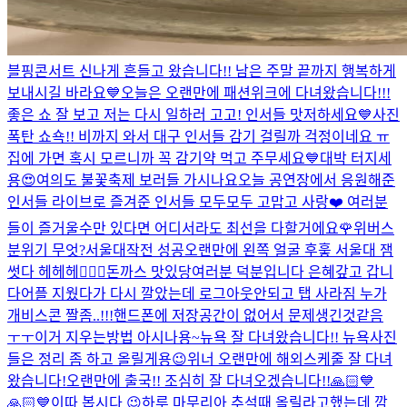
블핑콘서트 신나게 흔들고 왔습니다!! 남은 주말 끝까지 행복하게
보내시길 바라요💙
오늘은 오랜만에 패션위크에 다녀왔습니다!!!
좋은 쇼 잘 보고 저는 다시 일하러 고고! 인서들 맛저하세요💙
사진
폭탄 쇼쇽!! 비까지 와서 대구 인서들 감기 걸릴까 걱정이네요 ㅠ
집에 가면 혹시 모르니까 꼭 감기약 먹고 주무세요💙
대박 터지세
용😍
여의도 불꽃축제 보러들 가시나요
오늘 공연장에서 응원해준
인서들 라이브로 즐겨준 인서들 모두모두 고맙고 사랑❤️ 여러분
들이 즐거울수만 있다면 어디서라도 최선을 다할거에요🌹
위버스
분위기 무엇?
서울대작전 성공
오랜만에 왼쪽 얼굴 후훟 서울대 잼
썻다 헤헤헤👍🏻
😭
돈까스 맛있당
여러분 덕분입니다 은혜갚고 갑니
다
어플 지웠다가 다시 깔았는데 로그아웃안되고 탭 사라짐 누가
개비스콘 짤좀..!!!
핸드폰에 저장공간이 없어서 문제생긴것같음
ㅜㅜ
이거 지우는방법 아시나용~
뉴욕 잘 다녀왔습니다!! 뉴욕사진
들은 정리 좀 하고 올릴게용😉
위너 오랜만에 해외스케줄 잘 다녀
왔습니다!
오랜만에 출국!! 조심히 잘 다녀오겠습니다!!
🙏🏻💙
🙏🏻💙
이따 봅시다 😉
하루 마무리
아 추석때 올릴라고했는데 깜