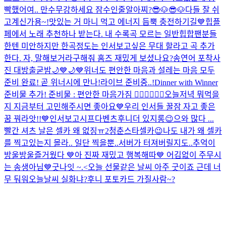
빡했어여.. 만수무강하세요 잠수인줄알아찌?
😎🐶😎🐶
다들 잘 쉬
고계신가용~!
맛있는 거 마니 먹고 에너지 듬뿍 충전하기길💙
힙플
페에서 노래 추천하나 받는다. 내 수록곡 모르는 일반힙합팬분들
한텐 미안하지만 한곡정도는 인서보고싶은 무대 할라고 곡 추가
한다. 자, 말해보거라
구해줘 홈즈 재밌게 보셨나요?
송연어 포착사
진 대방출
굳밤🌙💙🌙💙
위너도 편안한 마음과 설레는 마음 모두
준비 완료! 곧 위너시에 만나!
라이브 준비중..!
Dinner with Winner
준비물 추가! 준비물 : 편안한 마음가짐 👍🏻💙👍🏻🤍
오늘저녁 뭐먹을
지 지금부터 고민해주시면 좋아요💙
우리 인서들 꿀잠 자고 좋은
꿈 꿔라앗!!💙
인서보고시프다
벤츠후니
더 있지롱😉
으와 많다 ...
빨간 셔츠 날은 셀카 왜 없징ㅠ
2
청춘스타셀카😉
나도 내가 왜 셀카
를 찍고있는지 몰라.. 일단 찍을뿐..
서버가 터져버릴지도..
추억이
방울방울
즐거웠다 💙
아 진짜 재밌고 행복해따💙 어김없이 주무시
는 송생아님
💙
굿나잇 ~.<
오늘 선물같은 날씨 아주 굿이죠 근데 너
무 둬워
오늘날씨 실화냐?
후니 포토카드 가질사람~?