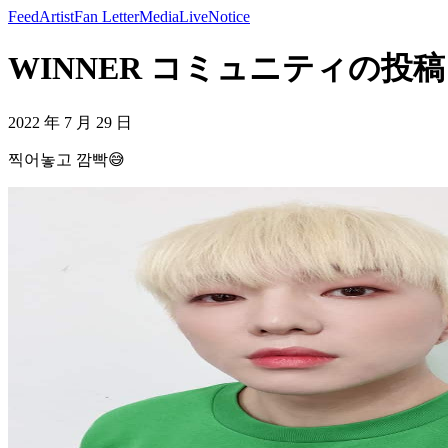
Feed
Artist
Fan Letter
Media
Live
Notice
WINNER コミュニティの投稿 -
2022 年 7 月 29 日
찍어놓고 깜빡😅