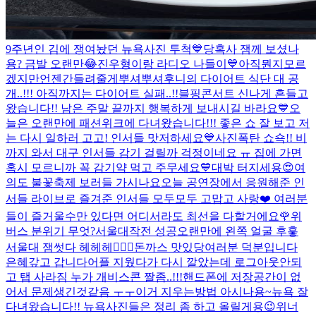
9주년인 김에 쟁여놨던 뉴욕사진 투척💙
당혹사 잼께 보셨나
용? 금발 오랜만😂
진우형이랑 라디오 나들이💙
아직뭔지모르
겠지만언젠간들려줄게
뿌셔뿌셔
후니의 다이어트 식단 대 공
개..!!! 아직까지는 다이어트 실패..!!
블핑콘서트 신나게 흔들고
왔습니다!! 남은 주말 끝까지 행복하게 보내시길 바라요💙
오
늘은 오랜만에 패션위크에 다녀왔습니다!!! 좋은 쇼 잘 보고 저
는 다시 일하러 고고! 인서들 맛저하세요💙
사진폭탄 쇼쇽!! 비
까지 와서 대구 인서들 감기 걸릴까 걱정이네요 ㅠ 집에 가면
혹시 모르니까 꼭 감기약 먹고 주무세요💙
대박 터지세용😍
여
의도 불꽃축제 보러들 가시나요
오늘 공연장에서 응원해준 인
서들 라이브로 즐겨준 인서들 모두모두 고맙고 사랑❤️ 여러분
들이 즐거울수만 있다면 어디서라도 최선을 다할거에요🌹
위
버스 분위기 무엇?
서울대작전 성공
오랜만에 왼쪽 얼굴 후훟
서울대 잼썻다 헤헤헤👍🏻
😭
돈까스 맛있당
여러분 덕분입니다
은혜갚고 갑니다
어플 지웠다가 다시 깔았는데 로그아웃안되
고 탭 사라짐 누가 개비스콘 짤좀..!!!
핸드폰에 저장공간이 없
어서 문제생긴것같음 ㅜㅜ
이거 지우는방법 아시나용~
뉴욕 잘
다녀왔습니다!! 뉴욕사진들은 정리 좀 하고 올릴게용😉
위너