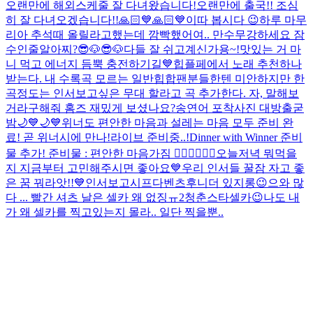
오랜만에 해외스케줄 잘 다녀왔습니다!
오랜만에 출국!! 조심
히 잘 다녀오겠습니다!!
🙏🏻💙🙏🏻💙
이따 봅시다 😉
하루 마무
리
아 추석때 올릴라고했는데 깜빡했어여.. 만수무강하세요 잠
수인줄알아찌?
😎🐶😎🐶
다들 잘 쉬고계신가용~!
맛있는 거 마
니 먹고 에너지 듬뿍 충전하기길💙
힙플페에서 노래 추천하나
받는다. 내 수록곡 모르는 일반힙합팬분들한텐 미안하지만 한
곡정도는 인서보고싶은 무대 할라고 곡 추가한다. 자, 말해보
거라
구해줘 홈즈 재밌게 보셨나요?
송연어 포착사진 대방출
굳
밤🌙💙🌙💙
위너도 편안한 마음과 설레는 마음 모두 준비 완
료! 곧 위너시에 만나!
라이브 준비중..!
Dinner with Winner 준비
물 추가! 준비물 : 편안한 마음가짐 👍🏻💙👍🏻🤍
오늘저녁 뭐먹을
지 지금부터 고민해주시면 좋아요💙
우리 인서들 꿀잠 자고 좋
은 꿈 꿔라앗!!💙
인서보고시프다
벤츠후니
더 있지롱😉
으와 많
다 ... 빨간 셔츠 날은 셀카 왜 없징ㅠ
2
청춘스타셀카😉
나도 내
가 왜 셀카를 찍고있는지 몰라.. 일단 찍을뿐..