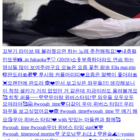
꼬부기 라이브 때 불러줬으면 하는 노래 추천해줘요!❤️
내츄럴
민또🌸
📸..in fukuoka☔️🤍 (2019:)
소🍦
부족하더라도 연습 하는
영상들 많이 보여주려구요 오늘은 요즘 꽃힌 팝송 Ella mai-trip
🎼
판도라🎀🎁💖 루시랑 커플머리띠❤️
요즘은 얼빡이 좋더라🎀
💓
오랜만에 판도라 🙈❤️
민서 보고싶은 와우들!!!! 생각해보니
이 착장 셀카가 거의 없었던 거 같은데 지금이라도 올려볼게요
🥰 히힛 퍼플~~~💜💜
우아랑 위버스타임!💜 와우들 모두모두
모여라아🥰🤗 #wooah_time💖
다같이 우아 위버스 타임!! 우리
와우들 보고싶었어요❤️🙈 #wooah_time
#wooah_time 💛 얘기 해
요😘
우아 위버스 타임!❤️ with 맛있는 마들렌과 함께🥰
#wooah_time #wooah
우아 위버스 타임 start💓💙
#wooah_time
good moring💜 굿모닝💜 おはよ💜
윤슬🌊✨
yosigo