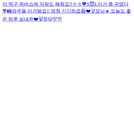
이 먹구 위버스에 자랑도 해줘요!!ㅎㅎ💖
S😈L
이거 좀 귀엽다
💙📸
와우들 이거봐요!! 엄청 신기하죠😆❤️
굿모닝☀️ 오늘도 좋
은 하루 보내욘❤️
🐻🐰🐶
💛💛