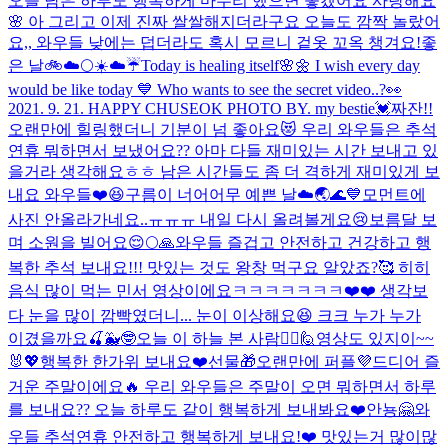
오늘 남은 하루도 행복하게 마무리 했으면 좋겠어요 사랑해요
🌸 아 그리고 이제 진짜 쌀쌀해지더라구요 오늘도 깜짝 놀랐어
요,, 와우들 낮에는 덥더라도 혹시 모르니 겉옷 꼬옥 챙겨요!
좋
은 날🚲☁️🌕
☀️☁️☔️
Today is healing itself🌸🌼 I wish every day
would be like today 💙 Who wants to see the secret video..?👀
2021. 9. 21. HAPPY CHUSEOK PHOTO BY. my bestie💓
짜잔!!
오랜만에 힐링했더니 기분이 넘 좋아요😻 우리 와우들은 추석
연휴 뭐하면서 보냈어요?? 아마 다들 재미있는 시간 보내고 있
을거라 생각해요ㅎㅎ 남은 시간들도 좀 더 격하게 재미있게 보
내요 와우들❤️😆
구름이 너어어무 예쁜 날☁️🌏🌊💙
모먼트에
사진 안올라가네요..ㅠㅠㅠ 내일 다시 올려볼게요😢
보름달 보
며 소원을 빌어요😌🌕🙏
와우들 즐겁고 안전하고 건강하고 행
복한 추석 보내요!!! 맛있는 것도 왕창 먹구요 알았죠?🥰 히히
음식 많이 먹는 민서 영상이에요ㅋㅋㅋㅋㅋㅋㅋ❤️❤️ 생각보
다 눈을 많이 깜빡였더니... 눈이 이상해요😆 크크 누가 누가
이겼을까요🍒🐳🤓
오늘 이 하늘 본 사람🙋‍♀️🙋
영상도 있지이~~
🐰💖
행복한 한가위 보내요❤️선물🎁
오랜만에 퍼플💜
드디어 즐
거운 주말이에요🔥 우리 와우들은 주말이 오면 뭐하면서 하루
를 보내요?? 오늘 하루도 같이 행복하게 보내봐요❤️
안뇽🤗와
우들 추석연휴 안전하고 행복하게 보내요!❤️ 맛있는거 많이많