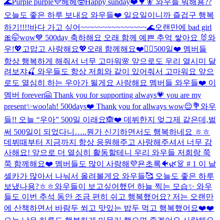
🌊
Purple purple💜
헤헤🤓
Happy sunday❤️🌳🧚 와우들 뭐해용??
오늘도 좋은 하루 보내요 와우들❤️ 일요일이니까 즐겁구 행복
하기!!!!
바다 가고 싶어~~~~~~~~~~~~~~~🌊
오랜만에 bad girl
🎀🤭
wow💙 500day 축하해요 오래 함께 예쁜 추억 쌓아요 🐰
와
우!💖고맙고 사랑해요💖오래 함께해요❤️🙆‍♀️
500일❤️ 멤버들
항상 행복하게 해줘서 너무 고마워🌸 앞으로도 우리 열시미 달
려보쟈🍒 와우들도 항상 저희와 같이 있어줘서 고마워요 앞으
로도 열심히 하는 우아가 될게요 사랑해요 멤버들 와우들❤️ 이
멤버 forever🤗 Thank you for supporting always💗 you are my
present✨
woo!ah! 500days❤️ Thank you for allways wow😌💐
와우
들!! 오늘 “우아” 500일 이래요🙈❤️ 데뷔한지 엊그제 같은데,벌
써 500일이 되었다니…..뭔가 신기하면서도 행복하네요 ㅎㅎ
데뷔때부터 지금까지 항상 응원해주고 사랑해주셔서 너무 감
사해요! 앞으로 더 열심히 활동할테니 우리 와우들 저희랑 쭉
쭉 함께해요❤️ 멤버들도 많이 사랑해💜
욘초록🐠🌿👗 # 1 이 날
셀카가 많아서 나눠서 올려볼게요 와우들🥰 오늘도 좋은 하루
보냈나용?ㅎㅎ
와우들이 보고싶어했던 하늘 찍는 모습✨ 와우
들도 이번 추석 동안 조금 편히 쉬고 행복했어요? 저는 오랜만
에 산책하면서 바람두 쐬고 맛있는 밥두 먹고 행복했어요❤️❤️