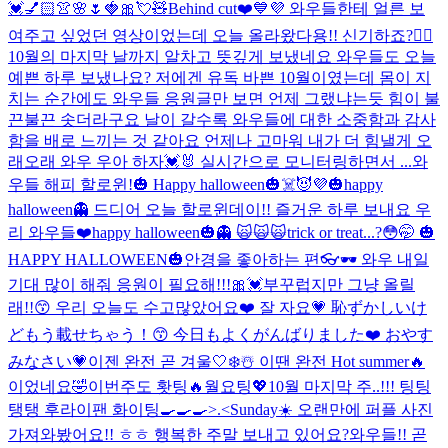
💓💅🏻👚🌸🌷🍓🎀💘🧸
Behind cut❤️💙💜 와우들한테 얼른 보
여주고 싶었던 영상이었는데 오늘 올라왔다용!! 신기하죠?👍🏻
10월의 마지막 날까지 알차고 뜻깊게 보냈네요 와우들도 오늘
예쁜 하루 보냈나요? 저에겐 유독 바쁜 10월이였는데 몸이 지
치는 순간에도 와우들 응원글만 보면 언제 그랬냐는듯 힘이 불
끈불끈 솟더라구요 날이 갈수록 와우들에 대한 소중함과 감사
함을 배로 느끼는 것 같아요 언제나 고마워 내가 더 힘낼게 오
래오래 와우 우아 하자💓🐰 실시간으로 모니터링하면서 ...
와
우들 해피 할로윈!🎃 Happy halloween🎃☠️😈💜
🎃happy
halloween👻 드디어 오늘 할로윈데이!! 즐거운 하루 보내요 우
리 와우들❤️
happy halloween🎃👻 🙀🙀🙀
trick or treat...?😳🤭 🎃
HAPPY HALLOWEEN🎃
안경을 좋아하는 편👓🕶 와우 내일
기대 많이 해줘 응원이 필요해!!!🎀💓
부꾸럽지만 그냥 올릴
래!!😙 우리 오늘도 수고많았어요❤️ 잘 자요💗 恥ずかしいけ
どもう載せちゃう！😙 今日もよくがんばりました❤️ おやす
みなさい💗
이젠 완전 곧 겨울🤍❄️☃️ 이땐 완전 Hot summer🔥
이었네요🤣
이번주도 홧팅🔥월요팅💖10월 마지막 주..!!! 팅팅
탱탱 후라이팬 화이팅🍳🍳🍳>.<
Sunday☀️ 오랜만에 퍼플 사진
가져와봤어요!! ㅎㅎ 행복한 주말 보내고 있어요?
와우들!! 곧