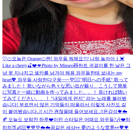
🤍
🍊오늘은 Orange🍊
짠! 와우들 뭐해요?!? 나랑 놀자아ㅏ💓
Like a cherry🍒❤️💋
Photo by Minseo🧸
하트 귀걸이를 한 날은 그
냥 못 지나치고 셀카를 남겨야 해용 와우들한테 보내는 my
heart💖 와우들 사랑한다구웅~~~💜🙆‍♀️
"明日への手紙" 歌って
みました！ 歌いながら色々な思い出が蘇り、こうして簡単
に写真と一緒に動画を作ってみました。。！ 良ければ聴い
てみてください、、！ "내일에게 편지" 라는 노래를 불러봤
습니다! 부르면서 많은 기억들이 떠올라서 이렇게 사진도 같
이 붙여봤습니다..!! 시간 괜찮을때 들어보세요..!!
욘감성🍁☁️
🍂 오늘도 보람찬 하루❤️
이런 스타일은 어때요 와우들?🎶❤️
히
히히🍑👶🏻💗💙💚
☁️☁️꿈같은 세상👀 夢のような世界👀
💖💗