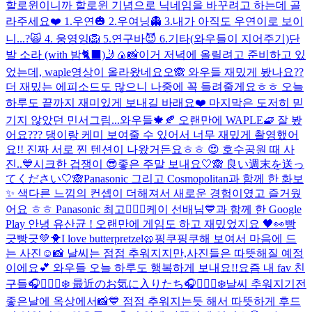
할로윈이니까 할로윈 기념으로 닉네임을 바꾸려고 하는데 골
라주세요❤️ 1.우연🎃 2.우여닝👻 3.내가 아직도 우연이로 보이
니...?🙀 4. 웅영잉🦁 5.연구바😈 6.기타(와우들이 지어주기)
단
발 소라 (with 밤🐈‍⬛)
🤳🍙📸
이거 저녁에 올릴려고 준비하고 있
었는데, waple영상이 올라왔네요오🙈 와우들 재밌게 봤나요??
더 재밌는 에피소드도 많으니 나중에 꼭 들려줄게요ㅎㅎ 오늘
하루도 끝까지 재미있게 보내길 바래요❤️ 마지막은 도저히 믿
기지 않았던 민서그림...
와우들🍁🍂 오랜만에 WAPLE🧇 잘 봤
어요??? 댕이랑 케미 보여줄 수 있어서 너무 재밌게 촬영했어
요!! 진짜 서로 찐 텐션이 나왔거든요ㅎㅎ 😍 호수공원 때 사
진..💙
시크한 겁쟁이 😎
좋은 주말 보내요🤍🙈 良い週末を送っ
てください🤍🙈
Panasonic 그리고 Cosmopolitan과 함께 한 화보
✨ 색다른 느낌의 컨셉이 더해져서 새로운 경험이였고 즐거웠
어요 ㅎㅎ Panasonic 최고👍🏻💓
케이 선배님💙과 함께 한 Google
Play 안녕 유산균 ! 오랜만에 게임도 하고 재밌었지요 🖤👀
빵
긋빵긋💚🐥
I love butterpretzel🥨
핑쿠핑쿠해 보여서 마음에 드
는 사진☺️📸 날씨는 점점 추워지지만,사진들은 따뜻해질 예정
이에요💕 와우들 오늘 하루도 행복하게 보내요!!
요즘 내 fav 친
구들🎧🧘🏻‍♀️❄️ 最近のお気に入りたち🎧🧘🏻‍♀️❄️
날씨 추워지기전
좋은날에 옥상에서📸💙 점점 추워지는듯 해서 따뜻하게 후드