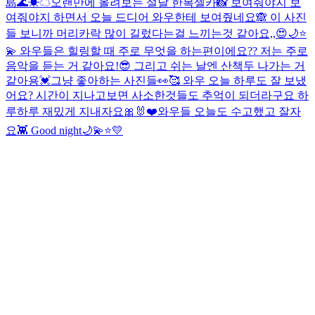
島🌊☀︎☁︎
오랜만에 올려보는 설날 한복셀카📸 보여줘야지 보
여줘야지 하면서 오늘 드디어 와우한테 보여줬네요🙈 이 사진
들 보니까 머리카락 많이 길렀다는걸 느끼는것 같아요,,😍
🌙⭐️
💫 와우들은 힐링할 때 주로 무엇을 하는편이에요?? 저는 주로
음악을 듣는 거 같아요!😎 그리고 쉬는 날엔 산책두 나가는 거
같아용💓
그냥 좋아하는 사진들👀🥰 와우 오늘 하루도 잘 보냈
어요? 시간이 지나고보면 사소한것들도 추억이 되더라구요 하
루하루 재밌게 지내자요🎀🐰❤️
와우들 오늘도 수고했고 잘자
요👾 Good night🌙💫⭐️💛