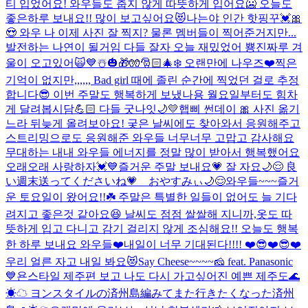
티 입었어요! 와우들도 춥지 않게 따뜻하게 입어요🥶 오늘도
좋은하루 보내요!! 많이 보고싶어요😻
나는야 인간 핫핑꾸💓🎀
😍 와우 나 이제 사진 잘 찍지? 물론 멤버들이 찍어준거지만...
발전하는 나연이 될거임 다들 잘자 오늘 재밌었어 뿅
진짜루 겨
울이 오고있어🙀💙☃️🎃🎁🧤🎅🏻🎄❄️ 오랜만에 나우즈❤️
찍은
기억이 없지만,,,,,, Bad girl 때에 졸린 순간에 찍었던 걸로 추정
합니다😎 이번 주말도 행복하게 보냈나용 월요일부터도 힘차
게 달려봅시담💪🏻 다들 굿나잇🌙💛
햅삐 썬데이 🎀 사진 옮기
느라 뒤늦게 올려보아요! 궂은 날씨에도 찾아와서 응원해주고
스트리밍으로도 응원해준 와우들 너무너무 고맙고 감사해요
무대하는 내내 와우들 에너지를 정말 많이 받아서 행복했어요
오래오래 사랑하자💓💙
즐거운 주말 보내요💗 잘 자요🌙😌 良
い週末送ってくださいね💗 おやすみぃ🌙😌
와우들~~~즐거
운 토요일이 왔어요!!☘️ 주말은 특별한 일들이 없어도 늘 기다
려지고 좋은것 같아요😆 날씨도 점점 쌀쌀해 지니까,옷도 따
뜻하게 입고 다니고 감기 걸리지 않게 조심해요!! 오늘도 행복
한 하루 보내요 와우들❤️
내일이 너무 기대된다!!!! ❤️😎❤️😎❤️
우리 얼른 자고 내일 봐요😻
Say Cheese~~~~🧀 feat. Panasonic
💙
욘스타일 제주편 보고 나도 다시 가고싶어진 예쁜 제주도🌊
☀︎☁︎ ヨンスタイルの済州島編みてまた行きたくなった済州