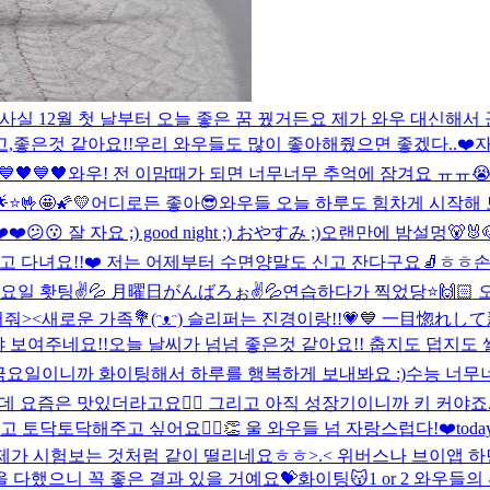
루 보내길! 사실 12월 첫 날부터 오늘 좋은 꿈 꿨거든요 제가 와우 대
,좋은것 같아요!!우리 와우들도 많이 좋아해줬으면 좋겠다..❤️
자
💙🖤💙🖤
와우! 전 이맘때가 되면 너무너무 추억에 잠겨요 ㅠㅠ😭
️🤟🤩🌠💛
어디로든 좋아😎
와우들 오늘 하루도 힘차게 시작해 보
❤️
😕😗 잘 자요 ;) good night ;) おやすみ ;)
오랜만에 밤설멍🐻🐰
고 다녀요!!❤️ 저는 어제부터 수면양말도 신고 잔다구요🧦ㅎㅎ
손
요일 홧팅✌️💦 月曜日がんばろぉ✌️💦
연습하다가 찍었당⭐️🙌🏻
어줘><
새로운 가족💐(ᵔᴥᵔ) 슬리퍼는 진경이랑!!💗💙 一目惚れ
야 보여주네요!!
오늘 날씨가 넘넘 좋은것 같아요!! 춥지도 덥지도 
금요일이니까 화이팅해서 하루를 행복하게 보내봐요 :)
수능 너무너
데 요즘은 맛있더라고요👍🏻 그리고 아직 성장기이니까 키 커야죠..
토닥토닥해주고 싶어요🙆‍♀️👏 울 와우들 넘 자랑스럽다!❤️
toda
 제가 시험보는 것처럼 같이 떨리네요ㅎㅎ>.< 위버스나 브이앱 하
 다했으니 꼭 좋은 결과 있을 거예요💝화이팅😽
1 or 2 와우들의