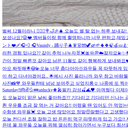
벌써 12월이라니 🧚🏻‍♀️🍭🛁🎉🎄 오늘도 별 탈 없는 하
보셨나요?😜❤️ 멤버들이랑 함께 촬영하니까 너무 편하고,재밌고
ント❤️‍🩹🎧💨 🎧Vaundy - 踊り子
🎄🧚👗🧤🦖🌿🌱🌵🍀🍃🍏🥒🍐
러한 경험 있나요?? 같이 추억 나누자🐰💓🎀
🧼💭☁️
잘자요💫✨🌟⭐
간이 정말 빠른것 같아요 남은 11월도 같이 행복하게 보내봐요❤️
아오 짜릿해🌟😳💫
오늘 너무 춥다아아☃️와우들 꼭 따뜻하게 입
이 하고 다녀야겠어요.. 🌟예시 사진 올리니까 와우 참고 바람
월
사진📸💙 와우들한테 넘넘 보여주고 싶었지롱☺️ 나중에 또 찍
Saturday‼️🎂✌️💦💤
unlucky🍀🎤
필카 감성🍒🌊🖤 아껴뒀다 이제
도 오늘같이 맑은 날씨 좋아하죠?? 기다리고 기다리던 신나는 
흰 우유를 조금 잘 먹는 거 같아요!! 어렸을 땐 있어도 안 먹었는
수험생 와우들💓 오늘 고생 많았어요 정말🥺잘했다고 고생했다고 
오늘 컨디션 조절 잘하고 밥 든든히 먹구 따뜻하게 입고 가요!!
은데 울 와우들 오늘을 위해 열심히 참아가면서 누구보다 최선을