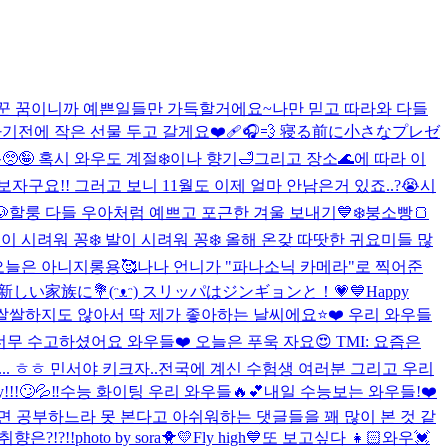
신해서 꾼 꿈이니까 예쁜일들만 가득할거에요~
나만 믿고 따라와 다들
기전에 작은 선물 두고 갈게요❤️‍🩹🎧💨 寝る前に小さなプレゼ
🤪 혹시 와우도 계절❄️이나 향기🛁그리고 장소🌊에 따라 이
자구요!! 그러고 보니 11월도 이제 얼마 안남은거 있죠..?😭시

할룽 다들 우아처럼 예쁘고 포근한 겨울 보내기💙❄️
붕소빵🍞
이 시려워 꽁❄️ 발이 시려워 꽁❄️ 올해 온갖 따땃한 귀요미들 많
 오늘은 아니지롱용🥰
나나 언니가 "파나소닉 카메라"로 찍어준
して新しい家族に💐(ᵔᴥᵔ) スリッパはジンギョンと！💗💙
Happy
쌀쌀하지도 않아서 딱 제가 좋아하는 날씨에요⭐️❤️ 우리 와우들
무 수고하셨어요 와우들❤️ 오늘은 푸욱 자요😍 TMI: 요즘은
. ㅎㅎ 민서야 키크자..
전국에 계신 수험생 여러분 그리고 우리
y!!!🙄💦‼️
수능 화이팅 우리 와우들🔥💕
내일 수능보는 와우들!❤️
면 공부하느라 못 본다고 아쉬워하는 댓글들을 꽤 많이 본 것 같
 취향은?!?!!
photo by sora🐥💛
Fly high💙
또 보고싶다 👧🏻
와우💓