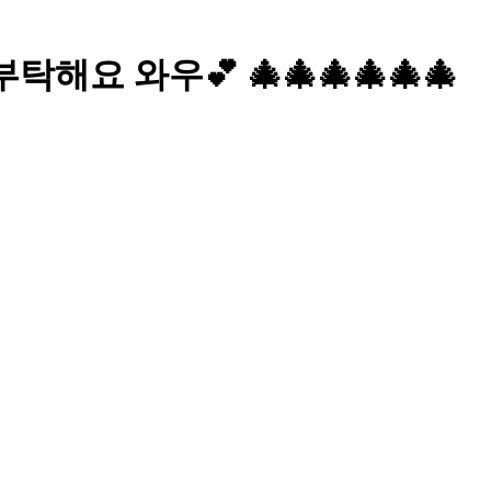
해요 와우💕 🎄🎄🎄🎄🎄🎄