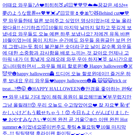
어때요 와우들?🎶❤️
히히히🍑👶🏻💗💙💚
☁️☁️꿈같은 세상👀
夢のような世界👀
💖💗💓💅🏻👚🌸🌷🍓🎀💘🧸
Behind cut❤️💙
💜 와우들한테 얼른 보여주고 싶었던 영상이었는데 오늘 올라
왔다용!! 신기하죠?👍🏻
10월의 마지막 날까지 알차고 뜻깊게 보
냈네요 와우들도 오늘 예쁜 하루 보냈나요? 저에겐 유독 바쁜
10월이였는데 몸이 지치는 순간에도 와우들 응원글만 보면 언
제 그랬냐는듯 힘이 불끈불끈 솟더라구요 날이 갈수록 와우들
에 대한 소중함과 감사함을 배로 느끼는 것 같아요 언제나 고
마워 내가 더 힘낼게 오래오래 와우 우아 하자💓🐰 실시간으로
모니터링하면서 ...
와우들 해피 할로윈!🎃 Happy halloween🎃☠️
😈💜
🎃happy halloween👻 드디어 오늘 할로윈데이!! 즐거운 하
루 보내요 우리 와우들❤️
happy halloween🎃👻 🙀🙀🙀
trick or
treat...?😳🤭 🎃HAPPY HALLOWEEN🎃
안경을 좋아하는 편👓
🕶 와우 내일 기대 많이 해줘 응원이 필요해!!!🎀💓
부꾸럽지만
그냥 올릴래!!😙 우리 오늘도 수고많았어요❤️ 잘 자요💗 恥ず
かしいけどもう載せちゃう！😙 今日もよくがんばりました
❤️ おやすみなさい💗
이젠 완전 곧 겨울🤍❄️☃️ 이땐 완전 Hot
summer🔥이었네요🤣
이번주도 홧팅🔥월요팅💖10월 마지막
주..!!! 팅팅탱탱 후라이팬 화이팅🍳🍳🍳>.<