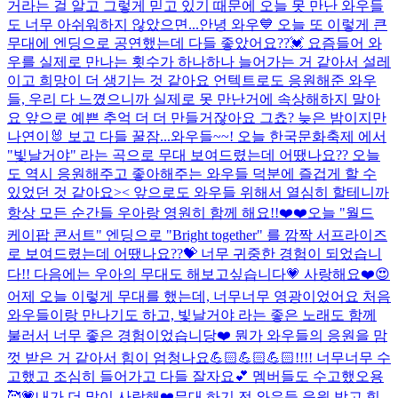
거라는 걸 알고 그렇게 믿고 있기 때문에 오늘 못 만난 와우들
도 너무 아쉬워하지 않았으면...
안녕 와우💙 오늘 또 이렇게 큰
무대에 엔딩으로 공연했는데 다들 좋았어요??💓 요즘들어 와
우를 실제로 만나는 횟수가 하나하나 늘어가는 거 같아서 설레
이고 희망이 더 생기는 것 같아요 언텍트로도 응원해준 와우
들, 우리 다 느꼈으니까 실제로 못 만난거에 속상해하지 말아
요 앞으로 예쁜 추억 더 더 만들거잖아요 그쵸? 늦은 밤이지만
나연이🐰 보고 다들 꿀잠...
와우들~~! 오늘 한국문화축제 에서
"빛날거야" 라는 곡으로 무대 보여드렸는데 어땠나요?? 오늘
도 역시 응원해주고 좋아해주는 와우들 덕분에 즐겁게 할 수
있었던 것 같아요>< 앞으로도 와우들 위해서 열심히 할테니까
항상 모든 순간들 우아랑 영원히 함께 해요!!❤️❤️
오늘 "월드
케이팝 콘서트" 엔딩으로 "Bright together" 를 깜짝 서프라이즈
로 보여드렸는데 어땠나요??💝 너무 귀중한 경험이 되었습니
다!! 다음에는 우아의 무대도 해보고싶습니다💗 사랑해요❤️
😍
어제 오늘 이렇게 무대를 했는데, 너무너무 영광이었어요 처음
와우들이랑 만나기도 하고, 빛날거야 라는 좋은 노래도 함께
불러서 너무 좋은 경험이었습니당❤️ 뭔가 와우들의 응원을 맘
껏 받은 거 같아서 힘이 엄청나요💪🏻💪🏻💪🏻!!!! 너무너무 수
고했고 조심히 들어가고 다들 잘자요💕 멤버들도 수고했오용
🥰💗
내가 더 많이 사랑해❤️
무대 하기 전 와우들 응원 받고 힘