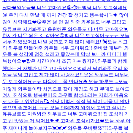
났다❤️
와우들❤️ 너무 고마워요😭🥺✨ 벌써 너무 보고싶네요
😢 우리 다시 만날 때 까지 건강 잘 챙기고 행복합시다💗 많이
많이 사랑해요❤️😘
추운 날 먼 길 와준 와우들도 너무 고맙고
유튜브로 지켜봐주고 응원해준 와우들도 다 너무 고마워요💓
한시간 너무 짧은 것 같아요🥺벌써 너무 보고싶어ㅠㅜㅠ 오늘
너무 재밌었어요 내일 공연도 기대 많이 해줘요!!💓
오늘 최고
의 하루를 만들어준 와우들 너무 고마워요!! 준비할 때부터 와
우들 볼 생각에 엄청 설레고 좋았는데 막상 보니까 더더더 행
복했어요❤️짧은 시간이여서 조금 아쉬웠지만,와우들과 함께
했다는거 자체가 너무 고마웠어요☺️멀리서 달려와준 우리 와
우들 넘넘 고맙고 제가 많이 사랑해요!! 못온 와우들도 너무너
무 보고싶어요ㅠㅠ 다음에는 꼭 만나요☘️ 오늘 하루도 ...
오늘
이렇게 와우들이랑 처음으로 같이 게임도 하고 무대도 보여드
려서 진심으로 행복했어요 와우들 함성소리는 저희가 마음으
로 다 듣고 있었어요🥰 진짜 이렇게 직접 볼 날이 더욱 더 많아
졌으면 좋겠어요..ㅠㅠ 오늘 먼데까지 와줘서 고맙고 실시간
유튜브로도 지켜봐준 와우들도 너무 고마워요!!! 집 조심히 가
고 밥 맛있는 거 먹어요💗💗 고마워 조심히가요❤️
오늘 하루 아
주 재미나게 놀아보자구💓💓💓 와우들 준비됐쬬???
와우들 볼