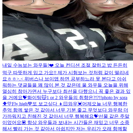
내일 수능보는 와우들!❤️ 오늘 컨디션 조절 잘하고 밥 든든히
먹구 따뜻하게 입고 가요!! 제가 시험보는 것처럼 같이 떨리네
요ㅎㅎ>.< 위버스나 브이앱 하면 공부하느라 못 본다고 아쉬
워하는 댓글들을 꽤 많이 본 것 같은데 울 와우들 오늘을 위해
열심히 참아가면서 누구보다 최선을 다했으니 꼭 좋은 결과 있
을 거예요💝화이팅😽
1 or 2 와우들의 취향은?!?!!
photo by sora
🐥💛
Fly high💙
또 보고싶다 👧🏻
와우💓어제오늘 너무 행복한
추억 함께 쌓은 것 같아서 너무 기분 좋고 무엇보다 와우랑 더
가까워지고 친해진 것 같아서 너무 행복해요💝선물 같은 주말
이었어요💟 항상 와우들과 보내는 시간들은 재밌고 너무 소중
해서 빨리 가는 것 같아서 아쉽지만 저는 우리가 오래 함께할