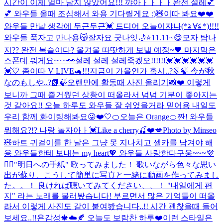
시간이 이제 얼마 남지 않았어요!!! 꺄아ㅏㅏㅏㅏ완전 설레💕
💕 와우들 올때 조심해서 와용 기다릴게요 :)🧸
이따 봐요❤️❤️
와우들 만날 생각에 두근두근💓 드디어 오늘이쟈나(*≧∀≦*)!!!!
와우들 푹자고 만나용😽잘자요 굿나잇🌙⭐️
11.11~😋
모자 탐나
지?? 완전 복슬이다? 올겨울 따땃하게 보낼 예정~🖤 마지막은
스폰데 뭐게요~~~👀
설레 설레 설레죽겠오!!!!!!💓💓💓💓💓💓
💓
💛 좀이따 V LIVE🐢!!!
지금이 가을인가 혹시..?📗🍃 今が秋
なのもしや..?📗🍃
오랜만에 활동때 사진 올리기📸❤️ 이렇게
보니까 그때 즐거웠던 상황이 떠올라서 넘넘 기분이 좋아지는
것 같아요!! 오늘 하루도 와우들 잘 쉬었을거라 믿어용 내일도
우리 함께 화이팅해봐요😜❤️
🤍
🍊오늘은 Orange🍊
짠! 와우들
뭐해요?!? 나랑 놀자아ㅏ💓
Like a cherry🍒❤️💋
Photo by Minseo
🧸
하트 귀걸이를 한 날은 그냥 못 지나치고 셀카를 남겨야 해
용 와우들한테 보내는 my heart💖 와우들 사랑한다구웅~~~💜
🙆‍♀️
"明日への手紙" 歌ってみました！ 歌いながら色々な思い
出が蘇り、こうして簡単に写真と一緒に動画を作ってみまし
た。。！ 良ければ聴いてみてください、、！ "내일에게 편
지" 라는 노래를 불러봤습니다! 부르면서 많은 기억들이 떠올
라서 이렇게 사진도 같이 붙여봤습니다..!! 시간 괜찮을때 들어
보세요..!!
욘감성🍁☁️🍂 오늘도 보람찬 하루❤️
이런 스타일은