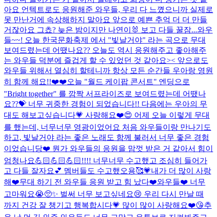
아요 언텍트로도 응원해준 와우들, 우리 다 느꼈으니까 실제로
못 만난거에 속상해하지 말아요 앞으로 예쁜 추억 더 더 만들
거잖아요 그쵸? 늦은 밤이지만 나연이🐰 보고 다들 꿀잠...
와우
들~~! 오늘 한국문화축제 에서 "빛날거야" 라는 곡으로 무대
보여드렸는데 어땠나요?? 오늘도 역시 응원해주고 좋아해주
는 와우들 덕분에 즐겁게 할 수 있었던 것 같아요>< 앞으로도
와우들 위해서 열심히 할테니까 항상 모든 순간들 우아랑 영원
히 함께 해요!!❤️❤️
오늘 "월드 케이팝 콘서트" 엔딩으로
"Bright together" 를 깜짝 서프라이즈로 보여드렸는데 어땠나
요??💝 너무 귀중한 경험이 되었습니다!! 다음에는 우아의 무
대도 해보고싶습니다💗 사랑해요❤️
😍 어제 오늘 이렇게 무대
를 했는데, 너무너무 영광이었어요 처음 와우들이랑 만나기도
하고, 빛날거야 라는 좋은 노래도 함께 불러서 너무 좋은 경험
이었습니당❤️ 뭔가 와우들의 응원을 맘껏 받은 거 같아서 힘이
엄청나요💪🏻💪🏻💪🏻!!!! 너무너무 수고했고 조심히 들어가
고 다들 잘자요💕 멤버들도 수고했오용🥰💗
내가 더 많이 사랑
해❤️
무대 하기 전 와우들 응원 받고 힘 났다❤️
와우들❤️ 너무
고마워요😭🥺✨ 벌써 너무 보고싶네요😢 우리 다시 만날 때
까지 건강 잘 챙기고 행복합시다💗 많이 많이 사랑해요❤️😘
추