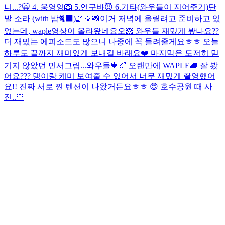
니...?🙀 4. 웅영잉🦁 5.연구바😈 6.기타(와우들이 지어주기)
단
발 소라 (with 밤🐈‍⬛)
🤳🍙📸
이거 저녁에 올릴려고 준비하고 있
었는데, waple영상이 올라왔네요오🙈 와우들 재밌게 봤나요??
더 재밌는 에피소드도 많으니 나중에 꼭 들려줄게요ㅎㅎ 오늘
하루도 끝까지 재미있게 보내길 바래요❤️ 마지막은 도저히 믿
기지 않았던 민서그림...
와우들🍁🍂 오랜만에 WAPLE🧇 잘 봤
어요??? 댕이랑 케미 보여줄 수 있어서 너무 재밌게 촬영했어
요!! 진짜 서로 찐 텐션이 나왔거든요ㅎㅎ 😍 호수공원 때 사
진..💙