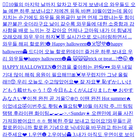
👍🏻
10월의 마지막 날까지 알차고 뜻깊게 보냈네요 와우들도 오
늘 예쁜 하루 보냈나요? 저에겐 유독 바쁜 10월이였는데 몸이
지치는 순간에도 와우들 응원글만 보면 언제 그랬냐는듯 힘이
불끈불끈 솟더라구요 날이 갈수록 와우들에 대한 소중함과 감
사함을 배로 느끼는 것 같아요 언제나 고마워 내가 더 힘낼게
오래오래 와우 우아 하자💓🐰 실시간으로 모니터링하면서 ...
와우들 해피 할로윈!🎃 Happy halloween🎃☠️😈💜
🎃happy
halloween👻 드디어 오늘 할로윈데이!! 즐거운 하루 보내요 우
리 와우들❤️
happy halloween🎃👻 🙀🙀🙀
trick or treat...?😳🤭 🎃
HAPPY HALLOWEEN🎃
안경을 좋아하는 편👓🕶 와우 내일
기대 많이 해줘 응원이 필요해!!!🎀💓
부꾸럽지만 그냥 올릴
래!!😙 우리 오늘도 수고많았어요❤️ 잘 자요💗 恥ずかしいけ
どもう載せちゃう！😙 今日もよくがんばりました❤️ おやす
みなさい💗
이젠 완전 곧 겨울🤍❄️☃️ 이땐 완전 Hot summer🔥
이었네요🤣
이번주도 홧팅🔥월요팅💖10월 마지막 주..!!! 팅팅
탱탱 후라이팬 화이팅🍳🍳🍳>.<
Sunday☀️ 오랜만에 퍼플 사진
가져와봤어요!! ㅎㅎ 행복한 주말 보내고 있어요?
와우들!! 곧
할로윈이니까 할로윈 기념으로 닉네임을 바꾸려고 하는데 골
라주세요❤️ 1.우연🎃 2.우여닝👻 3.내가 아직도 우연이로 보이