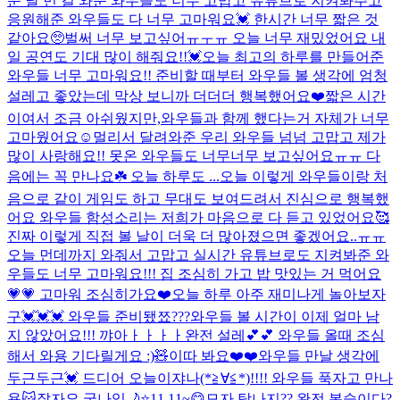
운 날 먼 길 와준 와우들도 너무 고맙고 유튜브로 지켜봐주고
응원해준 와우들도 다 너무 고마워요💓 한시간 너무 짧은 것
같아요🥺벌써 너무 보고싶어ㅠㅜㅠ 오늘 너무 재밌었어요 내
일 공연도 기대 많이 해줘요!!💓
오늘 최고의 하루를 만들어준
와우들 너무 고마워요!! 준비할 때부터 와우들 볼 생각에 엄청
설레고 좋았는데 막상 보니까 더더더 행복했어요❤️짧은 시간
이여서 조금 아쉬웠지만,와우들과 함께 했다는거 자체가 너무
고마웠어요☺️멀리서 달려와준 우리 와우들 넘넘 고맙고 제가
많이 사랑해요!! 못온 와우들도 너무너무 보고싶어요ㅠㅠ 다
음에는 꼭 만나요☘️ 오늘 하루도 ...
오늘 이렇게 와우들이랑 처
음으로 같이 게임도 하고 무대도 보여드려서 진심으로 행복했
어요 와우들 함성소리는 저희가 마음으로 다 듣고 있었어요🥰
진짜 이렇게 직접 볼 날이 더욱 더 많아졌으면 좋겠어요..ㅠㅠ
오늘 먼데까지 와줘서 고맙고 실시간 유튜브로도 지켜봐준 와
우들도 너무 고마워요!!! 집 조심히 가고 밥 맛있는 거 먹어요
💗💗 고마워 조심히가요❤️
오늘 하루 아주 재미나게 놀아보자
구💓💓💓 와우들 준비됐쬬???
와우들 볼 시간이 이제 얼마 남
지 않았어요!!! 꺄아ㅏㅏㅏㅏ완전 설레💕💕 와우들 올때 조심
해서 와용 기다릴게요 :)🧸
이따 봐요❤️❤️
와우들 만날 생각에
두근두근💓 드디어 오늘이쟈나(*≧∀≦*)!!!! 와우들 푹자고 만나
용😽잘자요 굿나잇🌙⭐️
11.11~😋
모자 탐나지?? 완전 복슬이다?