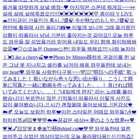
올겨울 따땃하게 보낼 예정~🖤 마지막은 스폰데 뭐게요~~~👀
설레 설레 설레죽겠오!!!!!!💓💓💓💓💓💓💓
💛 좀이따 V LIVE
🐢!!!
지금이 가을인가 혹시..?📗🍃 今が秋なのもしや..?📗🍃
오
랜만에 활동때 사진 올리기📸❤️ 이렇게 보니까 그때 즐거웠던
상황이 떠올라서 넘넘 기분이 좋아지는것 같아요!! 오늘 하루
도 와우들 잘 쉬었을거라 믿어용 내일도 우리 함께 화이팅해봐
요😜❤️
🤍
🍊오늘은 Orange🍊
짠! 와우들 뭐해요?!? 나랑 놀자아
ㅏ💓
Like a cherry🍒❤️💋
Photo by Minseo🧸
하트 귀걸이를 한 날
은 그냥 못 지나치고 셀카를 남겨야 해용 와우들한테 보내는
my heart💖 와우들 사랑한다구웅~~~💜🙆‍♀️
"明日への手紙" 歌っ
てみました！ 歌いながら色々な思い出が蘇り、こうして簡
単に写真と一緒に動画を作ってみました。。！ 良ければ聴
いてみてください、、！ "내일에게 편지" 라는 노래를 불러
봤습니다! 부르면서 많은 기억들이 떠올라서 이렇게 사진도
같이 붙여봤습니다..!! 시간 괜찮을때 들어보세요..!!
욘감성🍁
☁️🍂 오늘도 보람찬 하루❤️
이런 스타일은 어때요 와우들?🎶❤️
히히히🍑👶🏻💗💙💚
☁️☁️꿈같은 세상👀 夢のような世界👀
💖
💗💓💅🏻👚🌸🌷🍓🎀💘🧸
Behind cut❤️💙💜 와우들한테 얼른
보여주고 싶었던 영상이었는데 오늘 올라왔다용!! 신기하죠?