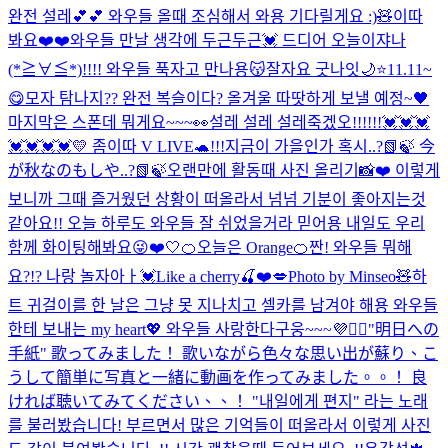
완전 설레💕💕 와우들 올때 조심해서 와용 기다릴게요 :)🧸
이따
봐요❤️❤️
와우들 만날 생각에 두근두근💓 드디어 오늘이쟈나
(*≧∀≦*)!!!! 와우들 푹자고 만나용😽잘자요 굿나잇🌙⭐️
11.11~
😋
모자 탐나지?? 완전 복슬이다? 올겨울 따땃하게 보낼 예정~🖤
마지막은 스폰데 뭐게요~~~👀
설레 설레 설레죽겠오!!!!!!💓💓💓
💓💓💓💓
💛 좀이따 V LIVE🐢!!!
지금이 가을인가 혹시..?📗🍃 今
が秋なのもしや..?📗🍃
오랜만에 활동때 사진 올리기📸❤️ 이렇게
보니까 그때 즐거웠던 상황이 떠올라서 넘넘 기분이 좋아지는것
같아요!! 오늘 하루도 와우들 잘 쉬었을거라 믿어용 내일도 우리
함께 화이팅해봐요😜❤️
🤍
🍊오늘은 Orange🍊
짠! 와우들 뭐해
요?!? 나랑 놀자아ㅏ💓
Like a cherry🍒❤️💋
Photo by Minseo🧸
하
트 귀걸이를 한 날은 그냥 못 지나치고 셀카를 남겨야 해용 와우들
한테 보내는 my heart💖 와우들 사랑한다구웅~~~💜🙆‍♀️
"明日への
手紙" 歌ってみました！ 歌いながら色々な思い出が蘇り、こ
うして簡単に写真と一緒に動画を作ってみました。。！ 良
ければ聴いてみてください、、！ "내일에게 편지" 라는 노래
를 불러봤습니다! 부르면서 많은 기억들이 떠올라서 이렇게 사진