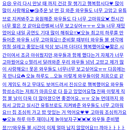
요😢 우리 다시 만날 때 까지 건강 잘 챙기고 행복합시다💗 많이
많이 사랑해요❤️😘
추운 날 먼 길 와준 와우들도 너무 고맙고 유튜
브로 지켜봐주고 응원해준 와우들도 다 너무 고마워요💓 한시간
너무 짧은 것 같아요🥺벌써 너무 보고싶어ㅠㅜㅠ 오늘 너무 재밌
었어요 내일 공연도 기대 많이 해줘요!!💓
오늘 최고의 하루를 만
들어준 와우들 너무 고마워요!! 준비할 때부터 와우들 볼 생각에
엄청 설레고 좋았는데 막상 보니까 더더더 행복했어요❤️짧은 시
간이여서 조금 아쉬웠지만,와우들과 함께 했다는거 자체가 너무
고마웠어요☺️멀리서 달려와준 우리 와우들 넘넘 고맙고 제가 많
이 사랑해요!! 못온 와우들도 너무너무 보고싶어요ㅠㅠ 다음에는
꼭 만나요☘️ 오늘 하루도 ...
오늘 이렇게 와우들이랑 처음으로 같
이 게임도 하고 무대도 보여드려서 진심으로 행복했어요 와우들
함성소리는 저희가 마음으로 다 듣고 있었어요🥰 진짜 이렇게 직
접 볼 날이 더욱 더 많아졌으면 좋겠어요..ㅠㅠ 오늘 먼데까지 와
줘서 고맙고 실시간 유튜브로도 지켜봐준 와우들도 너무 고마워
요!!! 집 조심히 가고 밥 맛있는 거 먹어요💗💗 고마워 조심히가요
❤️
오늘 하루 아주 재미나게 놀아보자구💓💓💓 와우들 준비됐
쬬???
와우들 볼 시간이 이제 얼마 남지 않았어요!!! 꺄아ㅏㅏㅏㅏ