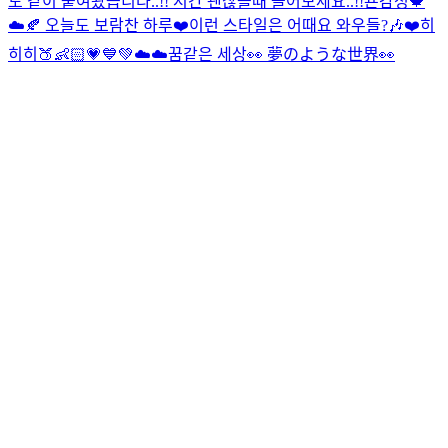
도 같이 붙여봤습니다..!! 시간 괜찮을때 들어보세요..!!
욘감성🍁
☁️🍂 오늘도 보람찬 하루❤️
이런 스타일은 어때요 와우들?🎶❤️
히
히히🍑👶🏻💗💙💚
☁️☁️꿈같은 세상👀 夢のような世界👀