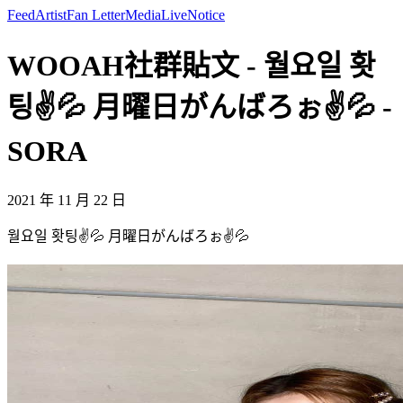
Feed
Artist
Fan Letter
Media
Live
Notice
WOOAH社群貼文 - 월요일 홧
팅✌️💦 月曜日がんばろぉ✌️💦 -
SORA
2021 年 11 月 22 日
월요일 홧팅✌️💦 月曜日がんばろぉ✌️💦