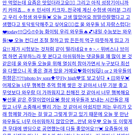
안 먹었는데 요즘은 맛있더라고요👍🏻 그리고 아직 성장기이니까
키 커야죠... ㅎㅎ 민서야 키크자..
전국에 계신 수험생 여러분 그리
고 우리 수험생 와우들💓 오늘 고생 많았어요 정말🥺잘했다고 고
생했다고 토닥토닥해주고 싶어요🙆‍♀️👏 울 와우들 넘 자랑스럽다!
❤️
today!!!🙄💦‼️
수능 화이팅 우리 와우들🔥💕
내일 수능보는 와우
들!❤️ 오늘 컨디션 조절 잘하고 밥 든든히 먹구 따뜻하게 입고 가
요!! 제가 시험보는 것처럼 같이 떨리네요ㅎㅎ>.< 위버스나 브이
앱 하면 공부하느라 못 본다고 아쉬워하는 댓글들을 꽤 많이 본 것
같은데 울 와우들 오늘을 위해 열심히 참아가면서 누구보다 최선
을 다했으니 꼭 좋은 결과 있을 거예요💝화이팅😽
1 or 2 와우들의
취향은?!?!!
photo by sora🐥💛
Fly high💙
또 보고싶다 👧🏻
와우💓
어제오늘 너무 행복한 추억 함께 쌓은 것 같아서 너무 기분 좋고
무엇보다 와우랑 더 가까워지고 친해진 것 같아서 너무 행복해요
💝선물 같은 주말이었어요💟 항상 와우들과 보내는 시간들은 재
밌고 너무 소중해서 빨리 가는 것 같아서 아쉽지만 저는 우리가 오
래 함께할 거라는 걸 알고 그렇게 믿고 있기 때문에 오늘 못 만난
와우들도 너무 아쉬워하지 않았으면...
안녕 와우💙 오늘 또 이렇게
큰 무대에 엔딩으로 공연했는데 다들 좋았어요??💓 요즘들어 와