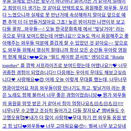
우를 실제로 만나는 횟수가 하나하나 늘어가는 거 같아서 설레이
고 희망이 더 생기는 것 같아요 언텍트로도 응원해준 와우들, 우리
다 느꼈으니까 실제로 못 만난거에 속상해하지 말아요 앞으로 예
쁜 추억 더 더 만들거잖아요 그쵸? 늦은 밤이지만 나연이🐰 보고
다들 꿀잠...
와우들~~! 오늘 한국문화축제 에서 "빛날거야" 라는
곡으로 무대 보여드렸는데 어땠나요?? 오늘도 역시 응원해주고 좋
아해주는 와우들 덕분에 즐겁게 할 수 있었던 것 같아요>< 앞으로
도 와우들 위해서 열심히 할테니까 항상 모든 순간들 우아랑 영원
히 함께 해요!!❤️❤️
오늘 "월드 케이팝 콘서트" 엔딩으로 "Bright
together" 를 깜짝 서프라이즈로 보여드렸는데 어땠나요??💝 너무
귀중한 경험이 되었습니다!! 다음에는 우아의 무대도 해보고싶습
니다💗 사랑해요❤️
😍 어제 오늘 이렇게 무대를 했는데, 너무너무
영광이었어요 처음 와우들이랑 만나기도 하고, 빛날거야 라는 좋
은 노래도 함께 불러서 너무 좋은 경험이었습니당❤️ 뭔가 와우들
의 응원을 맘껏 받은 거 같아서 힘이 엄청나요💪🏻💪🏻💪🏻!!!!
너무너무 수고했고 조심히 들어가고 다들 잘자요💕 멤버들도 수
고했오용🥰💗
내가 더 많이 사랑해❤️
무대 하기 전 와우들 응원 받
고 힘 났다❤️
와우들❤️ 너무 고마워요😭🥺✨ 벌써 너무 보고싶네