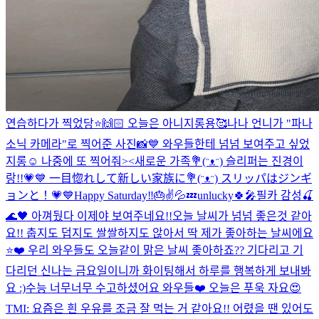
연습하다가 찍었당⭐️🙌🏻 오늘은 아니지롱용🥰
나나 언니가 "파나
소닉 카메라"로 찍어준 사진📸💙 와우들한테 넘넘 보여주고 싶었
지롱☺️ 나중에 또 찍어줘><
새로운 가족💐(ᵔᴥᵔ) 슬리퍼는 진경이
랑!!💗💙 一目惚れして新しい家族に💐(ᵔᴥᵔ) スリッパはジンギ
ョンと！💗💙
Happy Saturday‼️🎂✌️💦💤
unlucky🍀🎤
필카 감성🍒
🌊🖤 아껴뒀다 이제야 보여주네요!!
오늘 날씨가 넘넘 좋은것 같아
요!! 춥지도 덥지도 쌀쌀하지도 않아서 딱 제가 좋아하는 날씨에요
⭐️❤️ 우리 와우들도 오늘같이 맑은 날씨 좋아하죠?? 기다리고 기
다리던 신나는 금요일이니까 화이팅해서 하루를 행복하게 보내봐
요 :)
수능 너무너무 수고하셨어요 와우들❤️ 오늘은 푸욱 자요😍
TMI: 요즘은 흰 우유를 조금 잘 먹는 거 같아요!! 어렸을 땐 있어도