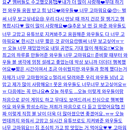
요💕 멤버들도 수고했오용🥰💗
내가 더 많이 사랑해❤️
무대 하기
전 와우들 응원 받고 힘 났다❤️
와우들❤️ 너무 고마워요😭🥺✨ 벌
써 너무 보고싶네요😢 우리 다시 만날 때 까지 건강 잘 챙기고 행
복합시다💗 많이 많이 사랑해요❤️😘
추운 날 먼 길 와준 와우들도
너무 고맙고 유튜브로 지켜봐주고 응원해준 와우들도 다 너무 고
마워요💓 한시간 너무 짧은 것 같아요🥺벌써 너무 보고싶어ㅠㅜ
ㅠ 오늘 너무 재밌었어요 내일 공연도 기대 많이 해줘요!!💓
오늘
최고의 하루를 만들어준 와우들 너무 고마워요!! 준비할 때부터 와
우들 볼 생각에 엄청 설레고 좋았는데 막상 보니까 더더더 행복했
어요❤️짧은 시간이여서 조금 아쉬웠지만,와우들과 함께 했다는거
자체가 너무 고마웠어요☺️멀리서 달려와준 우리 와우들 넘넘 고
맙고 제가 많이 사랑해요!! 못온 와우들도 너무너무 보고싶어요ㅠ
ㅠ 다음에는 꼭 만나요☘️ 오늘 하루도 ...
오늘 이렇게 와우들이랑
처음으로 같이 게임도 하고 무대도 보여드려서 진심으로 행복했
어요 와우들 함성소리는 저희가 마음으로 다 듣고 있었어요🥰 진
짜 이렇게 직접 볼 날이 더욱 더 많아졌으면 좋겠어요..ㅠㅠ 오늘
먼데까지 와줘서 고맙고 실시간 유튜브로도 지켜봐준 와우들도
너무 고마워요!!! 집 조심히 가고 밥 맛있는 거 먹어요💗💗 고마워