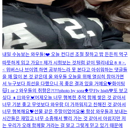
내일 수능보는 와우들!❤️ 오늘 컨디션 조절 잘하고 밥 든든히 먹구
따뜻하게 입고 가요!! 제가 시험보는 것처럼 같이 떨리네요ㅎㅎ>.
< 위버스나 브이앱 하면 공부하느라 못 본다고 아쉬워하는 댓글들
을 꽤 많이 본 것 같은데 울 와우들 오늘을 위해 열심히 참아가면
서 누구보다 최선을 다했으니 꼭 좋은 결과 있을 거예요💝화이팅
😽
1 or 2 와우들의 취향은?!?!!
photo by sora🐥💛
Fly high💙
또 보고
싶다 👧🏻
와우💓어제오늘 너무 행복한 추억 함께 쌓은 것 같아서
너무 기분 좋고 무엇보다 와우랑 더 가까워지고 친해진 것 같아서
너무 행복해요💝선물 같은 주말이었어요💟 항상 와우들과 보내는
시간들은 재밌고 너무 소중해서 빨리 가는 것 같아서 아쉽지만 저
는 우리가 오래 함께할 거라는 걸 알고 그렇게 믿고 있기 때문에