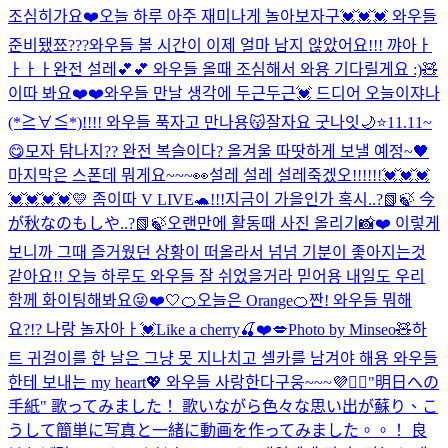
조심히가요❤️
오늘 하루 아주 재미나게 놀아보자구💓💓💓 와우들
준비됐쬬???
와우들 볼 시간이 이제 얼마 남지 않았어요!!! 꺄아ㅏ
ㅏㅏㅏ완전 설레💕💕 와우들 올때 조심해서 와용 기다릴게요 :)🧸
이따 봐요❤️❤️
와우들 만날 생각에 두근두근💓 드디어 오늘이쟈나
(*≧∀≦*)!!!! 와우들 푹자고 만나용😽잘자요 굿나잇🌙⭐️
11.11~
😋
모자 탐나지?? 완전 복슬이다? 올겨울 따땃하게 보낼 예정~🖤
마지막은 스폰데 뭐게요~~~👀
설레 설레 설레죽겠오!!!!!!💓💓💓
💓💓💓💓
💛 좀이따 V LIVE🐢!!!
지금이 가을인가 혹시..?📗🍃 今
が秋なのもしや..?📗🍃
오랜만에 활동때 사진 올리기📸❤️ 이렇게
보니까 그때 즐거웠던 상황이 떠올라서 넘넘 기분이 좋아지는것
같아요!! 오늘 하루도 와우들 잘 쉬었을거라 믿어용 내일도 우리
함께 화이팅해봐요😜❤️
🤍
🍊오늘은 Orange🍊
짠! 와우들 뭐해
요?!? 나랑 놀자아ㅏ💓
Like a cherry🍒❤️💋
Photo by Minseo🧸
하
트 귀걸이를 한 날은 그냥 못 지나치고 셀카를 남겨야 해용 와우들
한테 보내는 my heart💖 와우들 사랑한다구웅~~~💜🙆‍♀️
"明日への
手紙" 歌ってみました！ 歌いながら色々な思い出が蘇り、こ
うして簡単に写真と一緒に動画を作ってみました。。！ 良