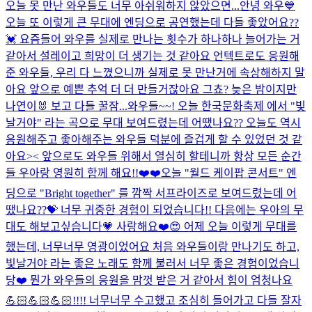
오늘 못 만난 와우들도 너무 아쉬워하지 않았으면...
안녕 와우💙
오늘 또 이렇게 큰 무대에 엔딩으로 공연했는데 다들 좋았어요??
💓 요즘들어 와우를 실제로 만나는 횟수가 하나하나 늘어가는 거
같아서 설레이고 희망이 더 생기는 것 같아요 언텍트로도 응원해
준 와우들, 우리 다 느꼈으니까 실제로 못 만난거에 속상해하지 말
아요 앞으로 예쁜 추억 더 더 만들거잖아요 그쵸? 늦은 밤이지만
나연이🐰 보고 다들 꿀잠...
와우들~~! 오늘 한국문화축제 에서 "빛
날거야" 라는 곡으로 무대 보여드렸는데 어땠나요?? 오늘도 역시
응원해주고 좋아해주는 와우들 덕분에 즐겁게 할 수 있었던 것 같
아요>< 앞으로도 와우들 위해서 열심히 할테니까 항상 모든 순간
들 우아랑 영원히 함께 해요!!❤️❤️
오늘 "월드 케이팝 콘서트" 엔
딩으로 "Bright together" 를 깜짝 서프라이즈로 보여드렸는데 어
땠나요??💝 너무 귀중한 경험이 되었습니다!! 다음에는 우아의 무
대도 해보고싶습니다💗 사랑해요❤️
😍 어제 오늘 이렇게 무대를
했는데, 너무너무 영광이었어요 처음 와우들이랑 만나기도 하고,
빛날거야 라는 좋은 노래도 함께 불러서 너무 좋은 경험이었습니
당❤️ 뭔가 와우들의 응원을 맘껏 받은 거 같아서 힘이 엄청나요
💪🏻💪🏻💪🏻!!!! 너무너무 수고했고 조심히 들어가고 다들 잘자