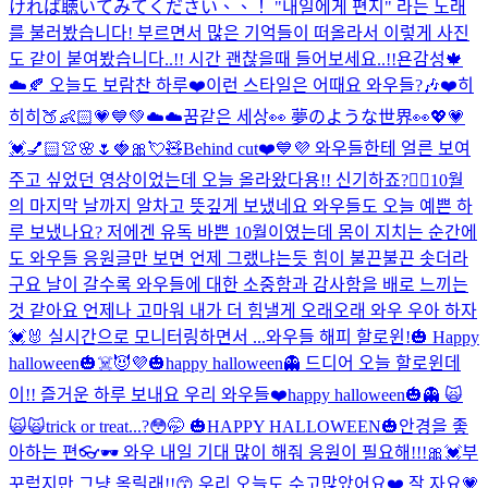
ければ聴いてみてください、、！ "내일에게 편지" 라는 노래
를 불러봤습니다! 부르면서 많은 기억들이 떠올라서 이렇게 사진
도 같이 붙여봤습니다..!! 시간 괜찮을때 들어보세요..!!
욘감성🍁
☁️🍂 오늘도 보람찬 하루❤️
이런 스타일은 어때요 와우들?🎶❤️
히
히히🍑👶🏻💗💙💚
☁️☁️꿈같은 세상👀 夢のような世界👀
💖💗
💓💅🏻👚🌸🌷🍓🎀💘🧸
Behind cut❤️💙💜 와우들한테 얼른 보여
주고 싶었던 영상이었는데 오늘 올라왔다용!! 신기하죠?👍🏻
10월
의 마지막 날까지 알차고 뜻깊게 보냈네요 와우들도 오늘 예쁜 하
루 보냈나요? 저에겐 유독 바쁜 10월이였는데 몸이 지치는 순간에
도 와우들 응원글만 보면 언제 그랬냐는듯 힘이 불끈불끈 솟더라
구요 날이 갈수록 와우들에 대한 소중함과 감사함을 배로 느끼는
것 같아요 언제나 고마워 내가 더 힘낼게 오래오래 와우 우아 하자
💓🐰 실시간으로 모니터링하면서 ...
와우들 해피 할로윈!🎃 Happy
halloween🎃☠️😈💜
🎃happy halloween👻 드디어 오늘 할로윈데
이!! 즐거운 하루 보내요 우리 와우들❤️
happy halloween🎃👻 🙀
🙀🙀
trick or treat...?😳🤭 🎃HAPPY HALLOWEEN🎃
안경을 좋
아하는 편👓🕶 와우 내일 기대 많이 해줘 응원이 필요해!!!🎀💓
부
꾸럽지만 그냥 올릴래!!😙 우리 오늘도 수고많았어요❤️ 잘 자요💗