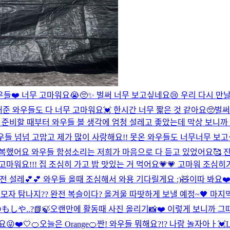
들❤️ 너무 고마워요😭🥺✨ 벌써 너무 보고싶네요😢 우리 다시 만날
해준 와우들도 다 너무 고마워요💓 한시간 너무 짧은 것 같아요🥺벌
! 준비할 때부터 와우들 볼 생각에 엄청 설레고 좋았는데 막상 보니
 넘넘 고맙고 제가 많이 사랑해요!! 못온 와우들도 너무너무 보고싶어
했어요 와우들 함성소리는 저희가 마음으로 다 듣고 있었어요🥰 진짜
워요!!! 집 조심히 가고 밥 맛있는 거 먹어요💗💗 고마워 조심히
 설레💕💕 와우들 올때 조심해서 와용 기다릴게요 :)🧸
이따 봐요❤️

모자 탐나지?? 완전 복슬이다? 올겨울 따땃하게 보낼 예정~🖤 마지
もしや..?📗🍃
오랜만에 활동때 사진 올리기📸❤️ 이렇게 보니까 그
😜❤️
🤍
🍊오늘은 Orange🍊
짠! 와우들 뭐해요?!? 나랑 놀자아ㅏ💓
L