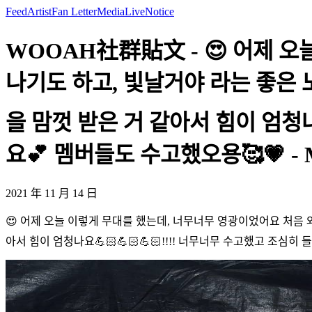
Feed
Artist
Fan Letter
Media
Live
Notice
WOOAH社群貼文 - 😍 어제 
나기도 하고, 빛날거야 라는 좋은
을 맘껏 받은 거 같아서 힘이 엄청나
요💕 멤버들도 수고했오용🥰💗 - 
2021 年 11 月 14 日
😍 어제 오늘 이렇게 무대를 했는데, 너무너무 영광이었어요 처음 
아서 힘이 엄청나요💪🏻💪🏻💪🏻!!!! 너무너무 수고했고 조심히