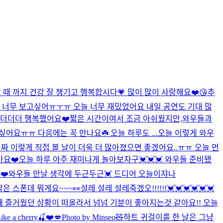
 때 까지 건강 잘 챙기고 행복합시다💗 많이 많이 사랑해요❤️😘
추
써 너무 보고싶어ㅠㅜㅠ 오늘 너무 재밌었어요 내일 공연도 기대 많
까 더더더 행복했어요❤️짧은 시간이여서 조금 아쉬웠지만,와우들과
요ㅠㅠ 다음에는 꼭 만나요☘️ 오늘 하루도 ...
오늘 이렇게 와우
 이렇게 직접 볼 날이 더욱 더 많아졌으면 좋겠어요..ㅠㅠ 오늘 먼
가요❤️
오늘 하루 아주 재미나게 놀아보자구💓💓💓 와우들 준비됐
❤️
와우들 만날 생각에 두근두근💓 드디어 오늘이쟈나
막은 스폰데 뭐게요~~~👀
설레 설레 설레죽겠오!!!!!!💓💓💓💓💓💓
때 즐거웠던 상황이 떠올라서 넘넘 기분이 좋아지는것 같아요!! 오늘
ike a cherry🍒❤️💋
Photo by Minseo🧸
하트 귀걸이를 한 날은 그냥