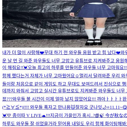
내가 더 많이 사랑해❤️
무대 하기 전 와우들 응원 받고 힘 났다❤️
와우
운 날 먼 길 와준 와우들도 너무 고맙고 유튜브로 지켜봐주고 응원
이 해줘요!!💓
오늘 최고의 하루를 만들어준 와우들 너무 고마워요!
함께 했다는거 자체가 너무 고마웠어요☺️멀리서 달려와준 우리 와우들
들이랑 처음으로 같이 게임도 하고 무대도 보여드려서 진심으로 행복
데까지 와줘서 고맙고 실시간 유튜브로도 지켜봐준 와우들도 너무 고마
쬬???
와우들 볼 시간이 이제 얼마 남지 않았어요!!! 꺄아ㅏㅏㅏㅏ완전
(*≧∀≦*)!!!! 와우들 푹자고 만나용😽잘자요 굿나잇🌙⭐️
11.11~
💓
💛 좀이따 V LIVE🐢!!!
지금이 가을인가 혹시..?📗🍃 今が秋なの
하루도 와우들 잘 쉬었을거라 믿어용 내일도 우리 함께 화이팅해봐요