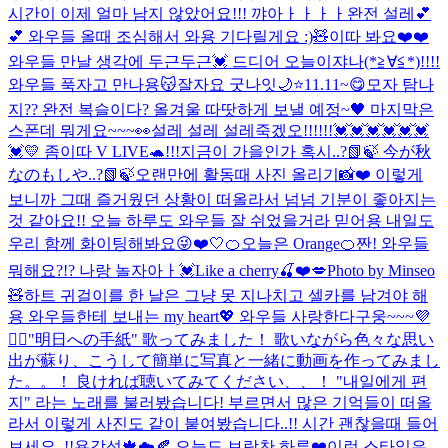
시간이 이제 얼마 남지 않았어요!!! 꺄아ㅏㅏㅏㅏ완전 설레💕
💕 와우들 올때 조심해서 와용 기다릴게요 :)🧸
이따 봐요❤️❤️
와우들 만날 생각에 두근두근💓 드디어 오늘이쟈나(*≧∀≦*)!!!!
와우들 푹자고 만나용😽잘자요 굿나잇🌙⭐️
11.11~😋
모자 탐나
지?? 완전 복슬이다? 올겨울 따땃하게 보낼 예정~🖤 마지막은
스폰데 뭐게요~~~👀
설레 설레 설레죽겠오!!!!!!💓💓💓💓💓💓
💓
💛 좀이따 V LIVE🐢!!!
지금이 가을인가 혹시..?📗🍃 今が秋
なのもしや..?📗🍃
오랜만에 활동때 사진 올리기📸❤️ 이렇게
보니까 그때 즐거웠던 상황이 떠올라서 넘넘 기분이 좋아지는
것 같아요!! 오늘 하루도 와우들 잘 쉬었을거라 믿어용 내일도
우리 함께 화이팅해봐요😜❤️
🤍
🍊오늘은 Orange🍊
짠! 와우들
뭐해요?!? 나랑 놀자아ㅏ💓
Like a cherry🍒❤️💋
Photo by Minseo
🧸
하트 귀걸이를 한 날은 그냥 못 지나치고 셀카를 남겨야 해
용 와우들한테 보내는 my heart💖 와우들 사랑한다구웅~~~💜
🙆‍♀️
"明日への手紙" 歌ってみました！ 歌いながら色々な思い
出が蘇り、こうして簡単に写真と一緒に動画を作ってみまし
た。。！ 良ければ聴いてみてください、、！ "내일에게 편
지" 라는 노래를 불러봤습니다! 부르면서 많은 기억들이 떠올
라서 이렇게 사진도 같이 붙여봤습니다..!! 시간 괜찮을때 들어
보세요..!!
욘감성🍁☁️🍂 오늘도 보람찬 하루❤️
이런 스타일은