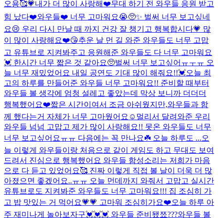
오용🥰💗
내가 더 많이 사랑해❤️
무대 하기 전 와우들 응원 받고
힘 났다❤️
와우들❤️ 너무 고마워요😭🥺✨ 벌써 너무 보고싶네
요😢 우리 다시 만날 때 까지 건강 잘 챙기고 행복합시다💗 많
이 많이 사랑해요❤️😘
추운 날 먼 길 와준 와우들도 너무 고맙
고 유튜브로 지켜봐주고 응원해준 와우들도 다 너무 고마워요
💓 한시간 너무 짧은 것 같아요🥺벌써 너무 보고싶어ㅠㅜㅠ 오
늘 너무 재밌었어요 내일 공연도 기대 많이 해줘요!!💓
오늘 최
고의 하루를 만들어준 와우들 너무 고마워요!! 준비할 때부터
와우들 볼 생각에 엄청 설레고 좋았는데 막상 보니까 더더더
행복했어요❤️짧은 시간이여서 조금 아쉬웠지만,와우들과 함
께 했다는거 자체가 너무 고마웠어요☺️멀리서 달려와준 우리
와우들 넘넘 고맙고 제가 많이 사랑해요!! 못온 와우들도 너무
너무 보고싶어요ㅠㅠ 다음에는 꼭 만나요☘️ 오늘 하루도 ...
오
늘 이렇게 와우들이랑 처음으로 같이 게임도 하고 무대도 보여
드려서 진심으로 행복했어요 와우들 함성소리는 저희가 마음
으로 다 듣고 있었어요🥰 진짜 이렇게 직접 볼 날이 더욱 더 많
아졌으면 좋겠어요..ㅠㅠ 오늘 먼데까지 와줘서 고맙고 실시간
유튜브로도 지켜봐준 와우들도 너무 고마워요!!! 집 조심히 가
고 밥 맛있는 거 먹어요💗💗 고마워 조심히가요❤️
오늘 하루 아
주 재미나게 놀아보자구💓💓💓 와우들 준비됐쬬???
와우들 볼