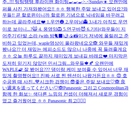
주..!!! 팅팅탱탱 후라이팬 화이팅🍳🍳🍳>.<
Sunday☀️ 오랜만에
퍼플 사진 가져와봤어요!! ㅎㅎ 행복한 주말 보내고 있어요?
와
우들!! 곧 할로윈이니까 할로윈 기념으로 닉네임을 바꾸려고
하는데 골라주세요❤️ 1.우연🎃 2.우여닝👻 3.내가 아직도 우연
이로 보이니...?🙀 4. 웅영잉🦁 5.연구바😈 6.기타(와우들이 지
어주기)
단발 소라 (with 밤🐈‍⬛)
🤳🍙📸
이거 저녁에 올릴려고 준
비하고 있었는데, waple영상이 올라왔네요오🙈 와우들 재밌게
봤나요?? 더 재밌는 에피소드도 많으니 나중에 꼭 들려줄게요
ㅎㅎ 오늘 하루도 끝까지 재미있게 보내길 바래요❤️ 마지막은
도저히 믿기지 않았던 민서그림...
와우들🍁🍂 오랜만에
WAPLE🧇 잘 봤어요??? 댕이랑 케미 보여줄 수 있어서 너무 재
밌게 촬영했어요!! 진짜 서로 찐 텐션이 나왔거든요ㅎㅎ 😍 호
수공원 때 사진..💙
시크한 겁쟁이 😎
좋은 주말 보내요🤍🙈 良
い週末を送ってください🤍🙈
Panasonic 그리고 Cosmopolitan과
함께 한 화보✨ 색다른 느낌의 컨셉이 더해져서 새로운 경험이
였고 즐거웠어요 ㅎㅎ Panasonic 최고👍🏻💓