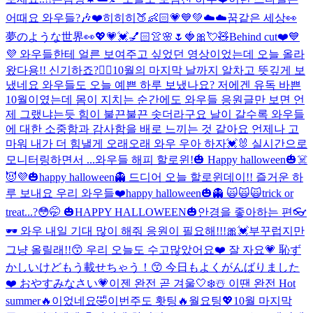
어때요 와우들?🎶❤️
히히히🍑👶🏻💗💙💚
☁️☁️꿈같은 세상👀
夢のような世界👀
💖💗💓💅🏻👚🌸🌷🍓🎀💘🧸
Behind cut❤️💙
💜 와우들한테 얼른 보여주고 싶었던 영상이었는데 오늘 올라
왔다용!! 신기하죠?👍🏻
10월의 마지막 날까지 알차고 뜻깊게 보
냈네요 와우들도 오늘 예쁜 하루 보냈나요? 저에겐 유독 바쁜
10월이였는데 몸이 지치는 순간에도 와우들 응원글만 보면 언
제 그랬냐는듯 힘이 불끈불끈 솟더라구요 날이 갈수록 와우들
에 대한 소중함과 감사함을 배로 느끼는 것 같아요 언제나 고
마워 내가 더 힘낼게 오래오래 와우 우아 하자💓🐰 실시간으로
모니터링하면서 ...
와우들 해피 할로윈!🎃 Happy halloween🎃☠️
😈💜
🎃happy halloween👻 드디어 오늘 할로윈데이!! 즐거운 하
루 보내요 우리 와우들❤️
happy halloween🎃👻 🙀🙀🙀
trick or
treat...?😳🤭 🎃HAPPY HALLOWEEN🎃
안경을 좋아하는 편👓
🕶 와우 내일 기대 많이 해줘 응원이 필요해!!!🎀💓
부꾸럽지만
그냥 올릴래!!😙 우리 오늘도 수고많았어요❤️ 잘 자요💗 恥ず
かしいけどもう載せちゃう！😙 今日もよくがんばりました
❤️ おやすみなさい💗
이젠 완전 곧 겨울🤍❄️☃️ 이땐 완전 Hot
summer🔥이었네요🤣
이번주도 홧팅🔥월요팅💖10월 마지막