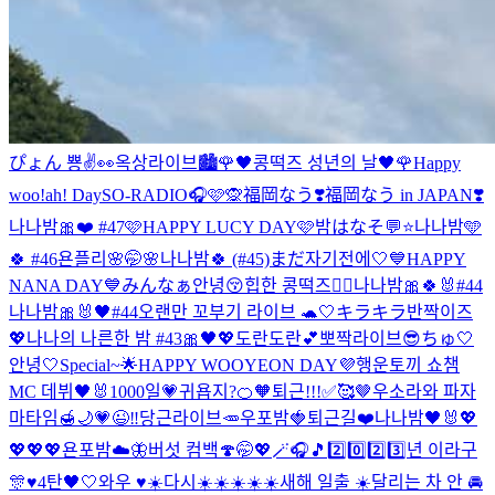
ぴょん 뿅✌️👀
옥상라이브🏙️
🌹🖤콩떡즈 성년의 날🖤🌹
Happy
woo!ah! Day
SO-RADIO🎧🩷🙊
福岡なう❣️
福岡なう in JAPAN❣️
나나밤🎀❤️ #47
🩷HAPPY LUCY DAY🩷
밤はなそ💬⭐️
나나밤🩵
🍀 #46
욘플리🌸
🤭🌸
나나밤🍀 (#45)
まだ자기전에🤍
💙HAPPY
NANA DAY💙
みんなぁ안녕😚
힙한 콩떡즈✌🏻
나나밤🎀🍀🐰#44
나나밤🎀🐰🖤#44
오랜만 꼬부기 라이브 🐢🤍
キラキラ반짝이즈
💖
나나의 나른한 밤 #43🎀🖤💖
도란도란💕
뽀짝라이브😎
ちゅ🤍
안녕🤍
Special~🌟
HAPPY WOOYEON DAY💜
행운토끼 쇼챔
MC 데뷔🖤🐰
1000일💗
귀욥지?🍊🧡
퇴근!!!✅🥰🤎
우소라와 파자
마타임🍯🌙
💗😉‼️
당근라이브🥕
우포밤🍓
퇴근길❤️
나나밤🖤🐰
💖
💖💖💖
욘포밤☁️🦋
버섯 컴백🍄
🤭💖🪄🎧🎵
2️⃣0️⃣2️⃣3️⃣년 이라구
🎊♥️
4탄🖤🤍
와우 ♥️☀️
다시☀️☀️☀️☀️☀️
새해 일출 ☀️
달리는 차 안 🚘