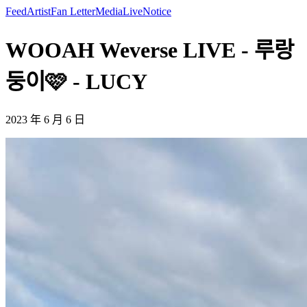
Feed
Artist
Fan Letter
Media
Live
Notice
WOOAH Weverse LIVE - 루랑
둥이🩷 - LUCY
2023 年 6 月 6 日