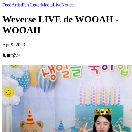
Feed
Artist
Fan Letter
Media
Live
Notice
Weverse LIVE de WOOAH -
WOOAH
Apr 9, 2023
🐈‍⬛🐻🎉