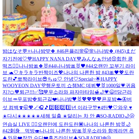
밤はなそ💬⭐️
나나밤🩵🍀 #46
욘플리🌸
🤭🌸
나나밤🍀 (#45)
まだ
자기전에🤍
💙HAPPY NANA DAY💙
みんなぁ안녕😚
힙한 콩
떡즈✌🏻
나나밤🎀🍀🐰#44
나나밤🎀🐰🖤#44
오랜만 꼬부기 라이
브 🐢🤍
キラキラ반짝이즈💖
나나의 나른한 밤 #43🎀🖤💖
도란
도란💕
뽀짝라이브😎
ちゅ🤍 안녕🤍
Special~🌟
HAPPY
WOOYEON DAY💜
행운토끼 쇼챔MC 데뷔🖤🐰
1000일💗
귀욥
지?🍊🧡
퇴근!!!✅🥰🤎
우소라와 파자마타임🍯🌙
💗😉‼️
당근라
이브🥕
우포밤🍓
퇴근길❤️
나나밤🖤🐰
💖💖💖💖
욘포밤☁️🦋
버
섯 컴백🍄
🤭💖🪄🎧🎵
2️⃣0️⃣2️⃣3️⃣년 이라구🎊♥️
4탄🖤🤍
와우 ♥️
☀️
다시☀️☀️☀️☀️☀️
새해 일출 ☀️
달리는 차 안 🚘
SO-RADIO🌙🫢
연습실 LIVE ❤️‍🔥
오랜만에 도란도란💟
나나의 나른한 밤🐰🌙
#42
刺身 먹방🍣
나나의 나른한 밤🎀🐰
우소라와 함께라면 🍜
🎄
와우❤️
잠깐 수다❤️
흥즈라이브🎄
SO-RADIO❄️🐚