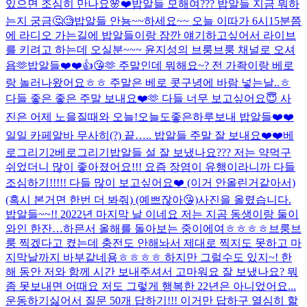
있으면 조심히 만나요🌸❤️
밥알들 모해여??? 밥알들 지금 뭐하
는지 궁금🤔🧐
밥알들 안뇽~~하세요~~ 오늘 이따가 6시15분쯤
에 라디오 가는길에 밥알들이랑 잠깐 얘기하고싶어서 라이브
를 키려고 하는데 오실분~~~ 윤지성의 브룽브룽 채널로 오셔
욥🫶
밥알들❤️❤️👍😘🫶 주말인데 뭐해요~? 전 가좍이랑 베로
랑 놀러나왔어요ㅎㅎ 주말은 베로 콧구녕에 바람 넣는날..ㅎ
다들 좋은 좋은 주말 보내요❤️🫶 다들 너무 보고싶어요😇 사
진은 어제 노을질때와 오늘!
오늘도좋은하루보내 밥알들❤️❤️
일일 카페알바 무사히(?) 끝….. 밥알들 주말 잘 보내요❤️❤️
베
로그리기2
베로그리기
밥알들 설 잘 보냈나요??? 저는 약먹구
쉬었더니 많이 좋아졌어요!!! 요즘 장염이 유행이라니까 다들
조심하기!!!!! 다들 많이 보고싶어요❤️ (이거 안올린거같아서)
(혹시 본거면 한번 더 봐줘) (예쁘잖아😘)
사진을 올렸습니다.
밥알들~~!! 2022년 마지막 날 이네요 저는 지곰 동생이랑 둘이
와인 한잔…하믄서 올해를 돌아보는 중이에여ㅎㅎㅎㅎ브룽브
룽 찍겠다고 켰는데 충전도 안해놔서 제대로 찍지도 못하고 마
지막날까지 바부같네용ㅎㅎㅎㅎ 하지만 그럴수도 있지~! 한
해 동안 저와 함께 시간 보내주셔서 고마워요 잘 보냈나요? 뭐
좀 못보내면 어때요 저도 그렇게 행복한 22년은 아니었어요...
운동하기싫어서 질문 50개 답하기!!! 이거만 답하구 열심히 할