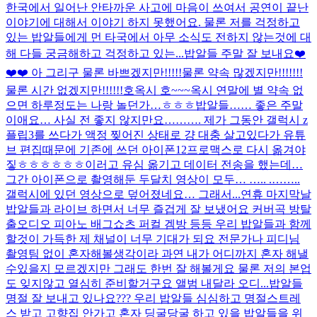
한국에서 일어난 안타까운 사고에 마음이 쓰여서 공연이 끝난
이야기에 대해서 이야기 하지 못했어요. 물론 저를 걱정하고
있는 밥알들에게 먼 타국에서 아무 소식도 전하지 않는것에 대
해 다들 궁금해하고 걱정하고 있는...
밥알들 주말 잘 보내요❤️
❤️❤️ 아 그리구 물론 바쁘겠지만!!!!!물론 약속 많겠지만!!!!!!!
물론 시간 없겠지만!!!!!!호옥시 호~~~옥시 연말에 별 약속 없
으면 하루정도는 나랑 놀던가…ㅎㅎㅎ
밥알들…… 좋은 주말
이애요… 사실 전 좋지 않지만요………. 제가 그동안 갤럭시 z
플립3를 쓰다가 액정 찢어진 상태로 걍 대충 살고있다가 유튜
브 편집때문에 기존에 쓰던 아이폰12프로맥스로 다시 옮겨야
짛ㅎㅎㅎㅎㅎㅎ이러고 유심 옮기고 데이터 전송을 했는데…
그간 아이폰으로 촬영해둔 두달치 영상이 모두… ….. .……..
갤럭시에 있던 영상으로 덮어졌네요… 그래서...
연휴 마지막날
밥알들과 라이브 하면서 너무 즐겁게 잘 보냈어요 커버곡 방탈
출오디오 피아노 배그쇼츠 퍼컬 겜방 등등 우리 밥알들과 함께
할것이 가득한 제 채널이 너무 기대가 되요 전문가나 피디님
촬영팀 없이 혼자해볼생각이라 과연 내가 어디까지 혼자 해낼
수있을지 모르겠지만 그래도 한번 잘 해볼게요 물론 저의 본업
도 잊지않고 열심히 준비할거구요 앨범 내달라 오디...
밥알들
명절 잘 보내고 있나요??? 우리 밥알들 심심하고 명절스트레
스 받고 고향집 안가고 혼자 딩굴당굴 하고 있을 밥알들을 위