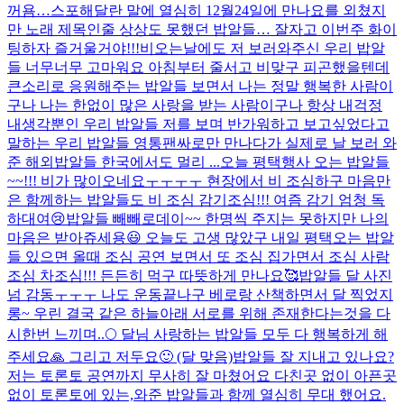
꺼욤…
스포해달란 말에 열심히 12월24일에 만나요를 외쳤지
만 노래 제목인줄 상상도 못했던 밥알들… 잘자고 이번주 화이
팅하자 즐거울거야!!!
비오는날에도 저 보러와주신 우리 밥알
들 너무너무 고마워요 아침부터 줄서고 비맞구 피곤했을텐데
큰소리로 응원해주는 밥알들 보면서 나는 정말 행복한 사람이
구나 나는 한없이 많은 사랑을 받는 사람이구나 항상 내걱정
내생각뿐인 우리 밥알들 저를 보며 반가워하고 보고싶었다고
말하는 우리 밥알들 영통팬싸로만 만나다가 실제로 날 보러 와
준 해외밥알들 한국에서도 멀리 ...
오늘 평택행사 오는 밥알들
~~!!! 비가 많이오네요ㅜㅜㅜㅜ 현장에서 비 조심하구 마음만
은 함께하는 밥알들도 비 조심 감기조심!!! 여즘 감기 엄청 독
하대여😢
밥알들 빼빼로데이~~ 한명씩 주지는 못하지만 나의
마음은 받아쥬세용😃 오늘도 고생 많았구 내일 평택오는 밥알
들 있으면 올때 조심 공연 보면서 또 조심 집가면서 조심 사람
조심 차조심!!! 든든히 먹구 따뜻하게 만나요🥰
밥알들 달 사진
넘 감동ㅜㅜㅜ 나도 운동끝나구 베로랑 산책하면서 달 찍었지
롱~ 우린 결국 같은 하늘아래 서로를 위해 존재한다는것을 다
시한번 느끼며..🌕 달님 사랑하는 밥알들 모두 다 행복하게 해
주세요🙏 그리고 저두요🙂 (달 맞음)
밥알들 잘 지내고 있나요?
저는 토론토 공연까지 무사히 잘 마쳤어요 다친곳 없이 아픈곳
없이 토론토에 있는,와준 밥알들과 함께 열심히 무대 했어요.