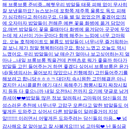
해 브룽브룽 준비중...헤헷
우리 밥알들 태풍 피해 없이 무사히
잘 보냈을까요? 뉴스보는데 포항쪽 제주쪽 울릉도 독도 피해
가 심각하다고 하더라구요. 다들 별 일 없었으면 좋겠어요!
집
에 오자마자 밥알들이 전해준 예쁜 꽃을 화병에 옮겨 담았어
요.매번 밥알들이 꽃을 줄때마다 화병에 옮겨담아 곳곳에 두었
는데 제 시선이 가는곳마다 함께 해주는 느낌에 너무 고마워
요. 오늘 호적메이트도 볼륨도 밥알들이 너무너무 즐거워하는
걸 보니 제가 정말 행복하더라구요. 항상 느꼈고 오늘도 역시
느꼈어요. 우리 밥알들이 날 매순간 얼마나 보고싶어하는지 얼
마나 ...
내일 브룽브룽 찍을건데 컨텐츠로 뭐가 좋을까 하다가
밥알들 고민 들어주는거 하면 좋겠다 싶어서 브룽브룽은 윤가
네(동생의사는 물어보지 않았으나 진행예정) 고민들어주기를
해보려고 합니당ㅎㅎㅎㅋ 대단치 속시원한 고민해결은 아니
겠지만 시시콜콜한 얘기,대신 욕해주기,짬뽕시킬지 짜장시킬
지 등등 다 좋으니까 내일 오전9시 전까지 요기에 댓글로 남겨
쥬세여❤️❤️
밥알들 많은 정보 알려줘서 고마워여 당신들의 정
성스러운 추천에 너무너무 고맙구 모른다고 말한 밥알들도 어
떻게든 도와주고 싶어서 다른 밥알들이 알려줄거야 지성
앜!!!!!!! 이러면서 어떻게든 도와주려는 당신들의 마음...❤️ 넘
감사해요 잘 알아보고 잘 사볼게요!!!! 넘 고마워❤️ 난 돌싱글