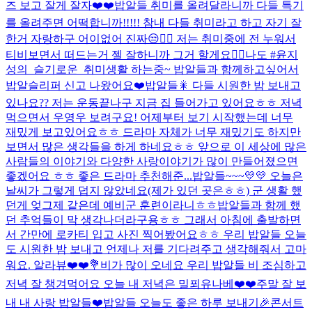
즈 보고 잘게 잘자❤️❤️
밥알들 취미를 올려달라니까 다들 특기
를 올려주면 어떡합니까!!!!! 참내 다들 취미라고 하고 자기 잘
한거 자랑하구 어이없어 진짜😒😮‍💨 저는 취미중에 전 누워서
티비보면서 떠드는거 젤 잘하니까 그거 할게요🤷‍♂️
나도 #윤지
성의_슬기로운_취미생활 하는중~ 밥알들과 함께하고싶어서
밥알슬리퍼 신고 나왔어요❤️
밥알들🎇 다들 시원한 밤 보내고
있나요?? 저는 운동끝나구 지금 집 들어가고 있어요ㅎㅎ 저녁
먹으면서 우영우 보려구요! 어제부터 보기 시작했는데 너무
재밌게 보고있어요ㅎㅎ 드라마 자체가 너무 재밌기도 하지만
보면서 많은 생각들을 하게 하네요ㅎㅎ 앞으로 이 세상에 많은
사람들의 이야기와 다양한 사랑이야기가 많이 만들어졌으면
좋겠어요 ㅎㅎ 좋은 드라마 추천해준...
밥알들~~~💛💛 오늘은
날씨가 그렇게 덥지 않았네요(제가 있던 곳은ㅎㅎ) 군 생활 했
던게 엊그제 같은데 예비군 훈련이라니ㅎㅎ밥알들과 함께 했
던 추억들이 막 생각나더라구용ㅎㅎ 그래서 아침에 출발하면
서 간만에 로카티 입고 사진 찍어봤어요ㅎㅎ 우리 밥알들 오늘
도 시원한 밤 보내고 언제나 저를 기다려주고 생각해줘서 고마
워요. 알라뷰❤️❤️💐
비가 많이 오네요 우리 밥알들 비 조심하고
저녁 잘 챙겨먹어요 오늘 내 저녁은 밀푀유나베❤️❤️
주말 잘 보
내 내 사랑 밥알들❤️
밥알들 오늘도 좋은 하루 보내기🎉
콘서트