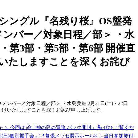
thシングル『名残り桜』OS盤発
対象メンバー／対象日程／部＞ ・水
2部・第3部・第5部・第6部 開催直
いたしますことを深くお詫び
象メンバー／対象日程／部＞ ・水島美結 2月21日(土)・22日
をおかけいたしますことを深くお詫び申し上げます。
 ＼ 今回は 👼「神の島の冒険 パック開封」🏝️ ぜひ ご覧くだ
)-22(日)個別握手会 ˗ˏˋ📍幕張メッセ展示ホール8 ˎˊ˗ 当日参加券付