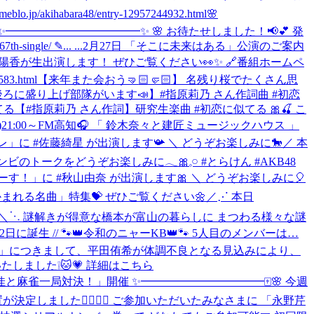
bara48/entry-12957244932.html
🌸
✨━━━━━━━━━━━━✨ 🌸 お待たせしました！📢💕 発
e/ ✎... ...
2月27日 「そこに未来はある」公演のご案内
坂川陽香が生出演します！ ぜひご覧ください👀✨ 🔗番組ホームペ
3.html
【来年また会おう🤜🏻🤛🏻】 名残り桜でたくさん思
後ろに盛り上げ部隊がいます📣】#指原莉乃 さん作詞曲 #初恋
似てる
【#指原莉乃 さん作詞】研究生楽曲 #初恋に似てる 🎀🍒 こ
(木)21:00～FM高知🎧 「 鈴⽊奈々と建匠ミュージックハウス 」
ァーレ」に #佐藤綺星 が出演します📯 ＼ どうぞお楽しみに🐎
／ 本
ンビのトークをどうぞお楽しみに𓂃🎀𓈒𓏸 #とらけん #AKB48
ってまーす！」に #秋山由奈 が出演します🎀 ＼ どうぞお楽しみに🎈
つかまれる名曲」特集💝 ぜひご覧ください🌼
‎／⋰ ‎本日
❀ ݁ ˖ ‎＼⋱ ‎謎解きが得意な橋本が富山の暮らしに ‎まつわる様々な謎
月22日に誕生 // 🐾👑令和のニャーKB👑🐾 5人目のメンバーは…
「個別握手会」につきまして、平田侑希が体調不良となる見込みにより、
しました❕🐱💗 詳細はこちら
芹佳と麻雀一局対決！」開催 ✨━━━━━━━━━━━🀄️🌸 今週
しました✊🏻🎯💖 ご参加いただいたみなさまに 「永野芹