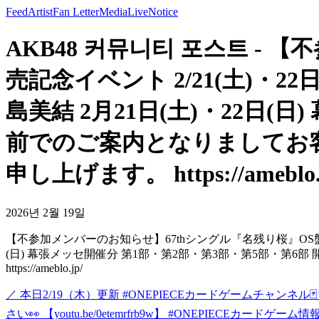
Feed
Artist
Fan Letter
Media
Live
Notice
AKB48 커뮤니티 포스트 -
売記念イベント 2/21(土)・
島美結 2月21日(土)・22日(
前でのご案内となりましてお
申し上げます。 https://ameblo.jp/
2026년 2월 19일
【不参加メンバーのお知らせ】67thシングル『名残り桜』OS盤発売
(日) 幕張メッセ開催分 第1部・第2部・第3部・第5部・
https://ameblo.jp/
／ 本日2/19（木）更新 #ONEPIECEカードゲームチャンネル
さい👀 【youtu.be/0etemrfrb9w】 #ONEPIECEカードゲーム情