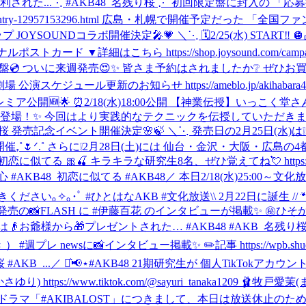
された...
⋱ #AKB48_名残り桜 ⋰ 初回限定盤に封入の 「
akihabara48/entry-12957153296.html 広島・札幌で開
JOYSOUNDコラボ開催決定🎤💗 ＼⋱ 🗓️2/25(水) START‼
はこちら https://shop.joysound.com/campaign/akb
icial Shop盤💿 ついに来週発売😍✨ 皆さま予約はされましたか❔ ぜひお
場 公演スケジュール更新のお知らせ https://ameblo.jp/akihabara48/ent
beプレミア公開🆕🌟 ⏰2/18(水)18:00公開 【神業伝授】
こく堂さんが再び登場！✨ 今回はより実践的なテクニックを伝授していた
り桜 発売記念イベント開催決定🌸🍃 ＼⋱ 発売日の2月25日(水)は❕
催₊˚🌷ᐟ.˚ さらに❕2月28日(土)には 仙台・金沢・大阪・広
る 🎀🍒 キラキラな研究生8名、ぜひ覚えてね💘 https://vt.tik
 #AKB48_初恋に似てる #AKB48
／ 本日2/18(水)25:00
きください｡✧｡･ﾟ #ひとはなAKB #文化放送
\\ 2月22日に誕生 /
日発売の📸FLASH に #伊藤百花 のインタビューが掲載✨ 
お爺様から🎁プレゼントされた… #AKB48 #AKB_名残り桜
📸インタビュー掲載✨ ✏️記事 https://wpb.shueisha.co.jp/g
#AKB_...
／ ⋆͛📢⋆#AKB48 21期研究生が 個人TikTokアカ
さゆり) https://www.tiktok.com/@sayuri_tanaka1209 🩰牧戸愛茉(ま
「#AKIBALOST」につきまして、本日は放送休止のため、次回