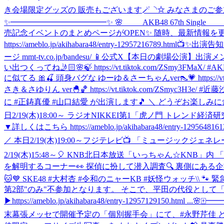
き会場限定グッズの 販売もございます🪄◝✩ みなさまのご参加を 心よりお待ちしてお
✨━━━━━━━━━━━━✨ 🌸 AKB48 67th Sin
売記念イベントのまとめページがOPEN✨ 随時、最新情報を更新していきますので 
https://ameblo.jp/akihabara48/entry-12957216789.html
📺✨出演告知
ージ mmt-tv.co.jp/bandesu/ 📱公式X
【本日の劇場公演】出演メンバー変更のお知ら
い出つくってね🤳🏻🌸🍃 https://vt.tiktok.com/ZSmy3F
に似てる 🎀🍒 頭身バグな ゆーゆ＆さーちゃんver👠💗 https://vt
さき＆さゆりん ver🐣🏀 https://vt.tiktok.com/ZSmyc3H3
に #正鋳真優 #山口結愛 が出演します🎵 ＼ どうぞお楽しみに
日2/19(木)18:00～ ラジオNIKKEI第1「虎ノ門 トレンド経
▼詳しくはこちら https://ameblo.jp/akihabara48/entry-12956481612
／ 本日2/19(木)19:00～フジテレビ📺 「ミュージックジ
2/19(木)15:48～🎈 ‎KNB北日本放送「いっちゃん☆KNB」内 
を解明するコーナー👀 ‎探偵に扮して潜入調査🔍 ‎裏側にあ
🐱💙 SKE48 #大村杏 #令和のニャーKB #妖怪ウォッチ
\\ 
第2部"のみ"不参加となります。 そこで、平田の代役として「
▶https://ameblo.jp/akihabara48/entry-12957129150.html ...
🌸🀄
末幕張メッセで開催予定の「個別握手会」にて、#永野芹佳 と