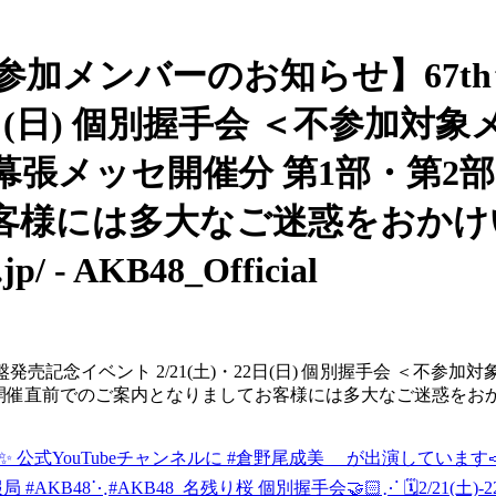
 【不参加メンバーのお知らせ】67
22日(日) 個別握手会 ＜不参加
日) 幕張メッセ開催分 第1部・第
客様には多大なご迷惑をおかけ
 - AKB48_Official
記念イベント 2/21(土)・22日(日) 個別握手会 ＜不参加対
第6部 開催直前でのご案内となりましてお客様には多大なご迷惑
🃏✨ 公式YouTubeチャンネルに #倉野尾成美 が出演しています
報局 #AKB48
⋱#AKB48_名残り桜 個別握手会🤝🏻⋰ 🗓️2/21(土