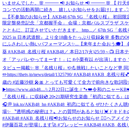
いませんでした。
🌸 ━━━ 📢 お知らせ 📢 ━━━ 🌸
コンでの活動再開に続き、 嬉しいお知らせをお届けします ◡̈* 🗓
...
【不参加のお知らせ】AKB48 67th SG 『名残り桜』
限定盤発売記念「京都握手会」 会場：京都パルスプラザ ス
とともに、訂正させていただきます。 http...
／ 67th SG「名
2025 in 日本武道館』より全18曲をたっぷり収録🎤
にふさわしい熱いパフォーマンス✨...
【来年また会おう🎓】 名残り
葵 #AKB48_名残り桜 #AKB48
／ 本日2/17(火)25:59～📺
オ「アッパレやってまーす！」に #小栗有以 が出演します⛄ ＼ 
タビュー掲載✨ 🌸『名残り桜』や💪挑戦したいことなど💬
✏️https://thetv.jp/news/detail/1325790/ #AKB48 #AKB_名残り桜

歳の #近藤沙樹 🎤🎀 とっても可愛くて全力で前向きな歌詞🗒️✨ 
▶︎https://www.akb48....
\\ 2月22日に誕生 // 🐾👑令和のニャー
『名残り桜』に収録💿 20•21期研究生楽曲『初恋に似てる』は #指
🎧💭 lnk.to/AKB48_hn #AKB48_初恋に似てる ぜひたくさん聴い
場✨ 〝透明感の秘密は？〟との質問があると知り💓ドキドキの5名… 結果✨ライ
#AKB48 #AKB_名残り桜
📢お知らせのお知らせ 💆‍♀️ヘアメ
#伊藤百花 が登場します🚀 #プレッピー #AKB48 #AKB_