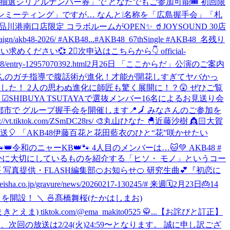
応募抽選シリアルナンバー券」で どなたでもご参加可能🎟️ 初回限
催予定だった 「全国ファンミーティング」ですが… なんと❕名称を「広島握手会」「札
️ 🪩品川港南口店限定 コラボルームがOPEN✨ 🥤JOYSOUND 30店
48-2026/ #AKB48...
#AKB48_67thSingle #AKB48_名残り
買い求めください💞 2⃣次申込はこちらから👇 official-
ry-12957070392.html
2月26日 「ここからだ」公演のご案内
いっこく堂さんのガチ指導で腹話術が進化！才能が開花しすぎてヤバかっ
だきました！ 2人の思わぬ進化に師匠も驚く展開に！？😲 ぜひご覧
 ☑︎SHIBUYA TSUTAYAで選抜メンバー16名によるお見送り会
島の4都市で グループ握手会を開催します📍🗾 みなさんのご参加を
tok.com/ZSmDC28rs/ 🎨丸山ひなた 🐣近藤沙樹 👸🏻大賀
～文化放送🎈 「AKB48伊藤百花と花田藍衣のひと“花”咲かせたい
/ 🐾👑令和のニャーKB👑🐾 4人目のメンバーは…🐱💚 AKB48 #
㊙️ひそかに大切にしているものを紹介する「ヒソ・ モノ」というコー
 写真提供・FLASH編集部
🍊お知らせ🍊 研究生曲💕『初恋に
ravure/news/20260217-130245/# 来週🗓2月23日🎂14
ウントを開設！ ＼ 🍜髙橋舞桜(たかはしまお)
きとえま) tiktok.com/@ema_makito0525 🥋...
【お詫びと訂正】
の放送は2/24(火)24:59〜となります。 誠に申し訳ござ