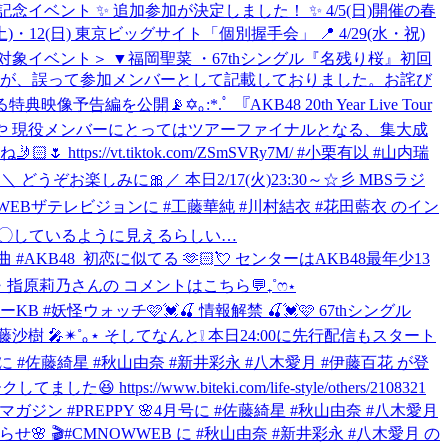
売記念イベント ✨ 追加参加が決定しました！ ✨ 4/5(日)開催の春
12(日) 東京ビッグサイト「個別握手会」 📍 4/29(水・祝)
／対象イベント＞ ▼福岡聖菜 ・67thシングル『名残り桜』初回
たが、誤って参加メンバーとして記載しておりました。お詫び
編を公開📡✡｡:*.ﾟ 『AKB48 20th Year Live Tour
ージや 現役メンバーにとってはツアーファイナルとなる、集大成
ps://vt.tiktok.com/ZSmSVRy7M/ #小栗有以 #山内瑞
彡 ＼ どうぞお楽しみに🎀
／ 本日2/17(火)23:30～☆彡 MBSラジ
📺WEBザテレビジョンに #工藤華純 #川村結衣 #花田藍衣 のイン
◯◯◯しているように見えるらしい…
生楽曲 #AKB48_初恋に似てる 🫶🏻💘 センターはAKB48最年少13
沙樹・指原莉乃さんの コメントはこちら💬₊˚ෆ⋆
ニャーKB #妖怪ウォッチ
🩷💓🍒 情報解禁 🍒💓🩷 67thシングル
樹 🎤✴︎˚｡⋆ そしてなんと❕ 本日24:00に先行配信もスタート
mに #佐藤綺星 #秋山由奈 #新井彩永 #八木愛月 #伊藤百花 が登
w.biteki.com/life-style/others/2108321
ン #PREPPY 🌸4月号に #佐藤綺星 #秋山由奈 #八木愛月
らせ🌸 🎬#CMNOWWEB に #秋山由奈 #新井彩永 #八木愛月 の