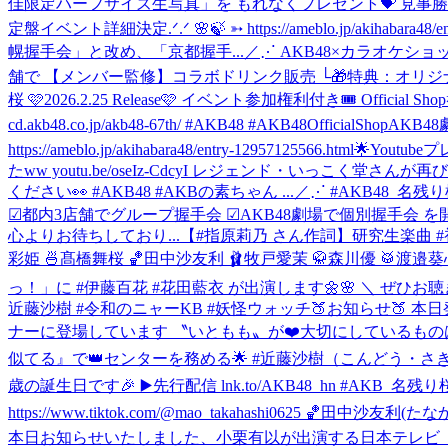
佳限定ハーフサイズ生写真」を もれなくプレゼント💝 見事勝利
定盤イベント詳細決定.ᐟ.ᐟ 🌸🍃 ➳ https://ameblo.jp/
幌握手会」と改め、「京都握手...
／⋰ AKB48×カラオケショップ 
舗で 【メンバー監修】コラボドリンク販売 └🎁特典：オリジナルポストカード ▼詳細
桜 🩷2026.2.25 Release🩷 イベント参加権利付き🎟️ Off
cd.akb48.co.jp/akb48-67th/ #AKB48 #AKB48OfficialShop
AKB48劇
https://ameblo.jp/akihabara48/entry-12957125566.html
🌟Youtu
たww youtu.be/oseIz-CdcyI レジェンド・いっ
ください👀 #AKB48 #AKBの素ちゃん ...
／⋰ #AKB48_名残
☑︎都内3店舗でグループ握手会 ☑︎AKB48劇場で個別握手会 を開
心よりお待ちしており...
【#指原莉乃 さん作詞】研究生楽曲 #初恋に似て
彩姫 🍜髙橋舞桜 🏀田中沙友利 🩰牧戸愛茉 🥋森川優 🥁渡邉葵心
っ！」に #伊藤百花 #花田藍衣 が出演します🌼🌸 ＼ ぜひお聴
近藤沙樹 #令和のニャーKB #妖怪ウォッチ
🍑お知らせ🍑 本
ナーに登場しています 〝いともも〟が❤️大切にしているものは👴
似てる』で👑センターを務める🌟 #近藤沙樹（こんどう・さき ） #週プレ newsに
歳の誕生日です🎉 ▶️先行配信 lnk.to/AKB48_hn #AKB_名残り桜 
https://www.tiktok.com/@mao_takahashi0625 🏀田中沙友利(たなか
本日お知らせいたしました、小栗有以が出演する日本テレビ ドラマ