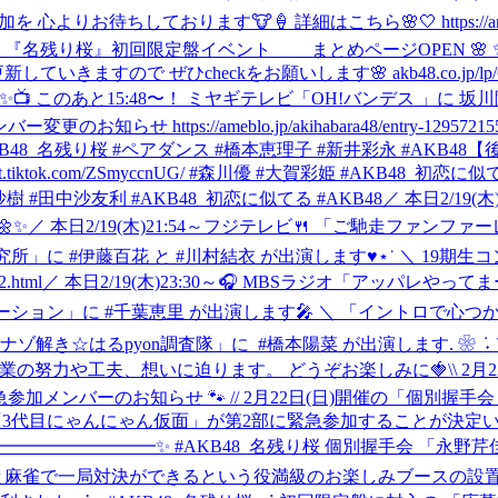
ります🐮🍦 詳細はこちら🌸🤍 https://ameblo.jp/akiha
gle 『名残り桜』初回限定盤イベント まとめページOPEN 🌸 
ぜひcheckをお願いします🌸 akb48.co.jp/lp/67th-singl
✨📺 このあと15:48〜！ ミヤギテレビ「OH!バンデス 」に 
せ https://ameblo.jp/akihabara48/entry-1295721558
MaX/ #AKB48_名残り桜 #ペアダンス #橋本恵理子 #新井彩永 #AKB48
【
.tiktok.com/ZSmyccnUG/ #森川優 #大賀彩姫 #AKB48_初恋に
e/ #近藤沙樹 #田中沙友利 #AKB48_初恋に似てる #AKB48
／ 本日2/19
✨
／ 本日2/19(木)21:54～フジテレビ🍴 「ご馳走ファンフ
済研究所」に #伊藤百花 と #川村結衣 が出演します♥⋆˙ ＼ 19期生コ
.html
／ 本日2/19(木)23:30～🎧 MBSラジオ「アッパレや
ェネレーション」に #千葉恵里 が出演します🎤 ＼ 「イントロで心
‎「ナゾ解き☆はるpyon調査隊」に ‎ ⁦‪#橋本陽菜‬⁩ が出演します. 
る企業の努力や工夫、想いに迫ります。 ‎どうぞお楽しみに🍓
\\ 2
 緊急参加メンバーのお知らせ 🐾 // 2月22日(日)開催の
3代目にゃんにゃん仮面」が第2部に緊急参加することが決定いた
️━━━━━━━━━━━✨ #AKB48_名残り桜 個別握手会 「永野
麻雀で一局対決ができるという役満級のお楽しみブースの設置が決定