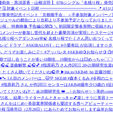
 【 行天優莉奈・黒須遥香・山根涼羽 】 67thシングル『名残り桜』発
 対象イベント日程 ━━━━━━━━━━━━━━ 📍 4/11(土)・
 初回限定盤発売記念イベント「京都握手会」 ＜不参加対象メンバー
ケジュールの都合により当初より不参加予定となっておりまし
残り桜」 特典映像 予告編公開📺 ＼ 初回限定盤各形態に収録される特典映像予告
 多数のOGメンバーが参加し世代を超えた豪華共演が実現したステ
桜ペアダンスver🌸🍃 名残り桜でたくさん思い出つくってね🤳🏻🌷 htt
 日本テレビ ドラマ「 #AKIBALOST」に #小栗有以 が出演します☆
どうぞお楽しみに🎈✨ #アッパレ火 #AKB48
🍋お知らせ🍋 
 同期で話し合うことが多い18期生…19期生からは💥めっちゃ
🎧🍒 楽曲解禁 🍒🎧💕 #指原莉乃 さん作詞✍🏻 20•21期研究
たくさん聴いてくださいね🎧💭 ▶︎lnk.to/AKB48_hn 近藤
KB👑🐾 3人目のメンバーは…🐱💛 SKE48 #森本くるみ #令和の
原莉乃 さん が作詞✍🏻 センターはAKB48最年少13歳の #近藤沙
てくださいね🏹˖°. 🎀20期研究生 👑 ...
✨お知らせ✨ ✨美的.co
ターさんときゃっきゃ💕楽しそうに美容トークしてました😆 https://ww
イクさんをはじめ✨美容業界関係者も愛読する📕ヘアビューティーマガジ
名残り桜 🗓発売日（2月28日）にあらためてお知らせします🙇
🌸お知