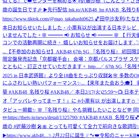
似てる』で👑センターを務める🌟 #近藤沙樹（こんどう・さき ） #週プレ newsに
歳の誕生日です🎉 ▶️先行配信 lnk.to/AKB48_hn #AKB_名残り桜 
https://www.tiktok.com/@mao_takahashi0625 🏀田中沙友利(たなか
本日お知らせいたしました、小栗有以が出演する日本テレビ ドラマ
いませんでした。
🌸 ━━━ 📢 お知らせ 📢 ━━━ 🌸
コンでの活動再開に続き、 嬉しいお知らせをお届けします ◡̈* 🗓
...
【不参加のお知らせ】AKB48 67th SG 『名残り桜』
限定盤発売記念「京都握手会」 会場：京都パルスプラザ ス
とともに、訂正させていただきます。 http...
／ 67th SG「名
2025 in 日本武道館』より全18曲をたっぷり収録🎤
にふさわしい熱いパフォーマンス✨...
【来年また会おう🎓】 名残り
葵 #AKB48_名残り桜 #AKB48
／ 本日2/17(火)25:59～📺
オ「アッパレやってまーす！」に #小栗有以 が出演します⛄ ＼ 
タビュー掲載✨ 🌸『名残り桜』や💪挑戦したいことなど💬
✏️https://thetv.jp/news/detail/1325790/ #AKB48 #AKB_名残り桜

歳の #近藤沙樹 🎤🎀 とっても可愛くて全力で前向きな歌詞🗒️✨ 
▶︎https://www.akb48....
\\ 2月22日に誕生 // 🐾👑令和のニャー