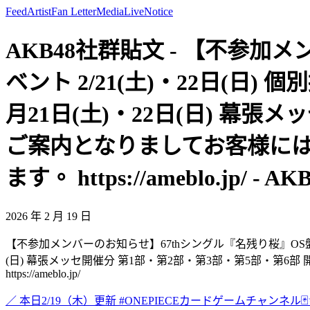
Feed
Artist
Fan Letter
Media
Live
Notice
AKB48社群貼文 - 【不参加
ベント 2/21(土)・22日(日
月21日(土)・22日(日) 幕
ご案内となりましてお客様に
ます。 https://ameblo.jp/ - AKB
2026 年 2 月 19 日
【不参加メンバーのお知らせ】67thシングル『名残り桜』OS盤発売
(日) 幕張メッセ開催分 第1部・第2部・第3部・第5部・
https://ameblo.jp/
／ 本日2/19（木）更新 #ONEPIECEカードゲームチャンネル