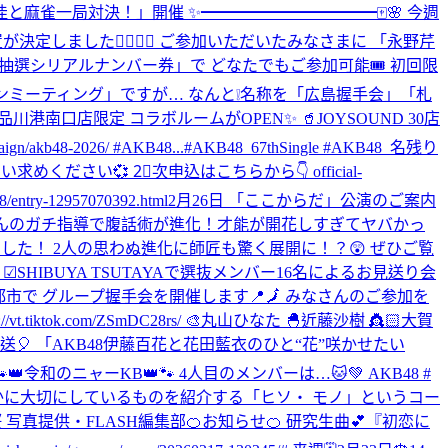
芹佳と麻雀一局対決！」開催 ✨━━━━━━━━━━━🀄️🌸 今週
しました✊🏻🎯💖 ご参加いただいたみなさまに 「永野芹
応募抽選シリアルナンバー券」で どなたでもご参加可能🎟️ 初回限
催予定だった 「全国ファンミーティング」ですが… なんと❕名称を「広島握手会」「札
️ 🪩品川港南口店限定 コラボルームがOPEN✨ 🥤JOYSOUND 30店
48-2026/ #AKB48...
#AKB48_67thSingle #AKB48_名残り
買い求めください💞 2⃣次申込はこちらから👇 official-
ry-12957070392.html
2月26日 「ここからだ」公演のご案内
いっこく堂さんのガチ指導で腹話術が進化！才能が開花しすぎてヤバかっ
だきました！ 2人の思わぬ進化に師匠も驚く展開に！？😲 ぜひご覧
 ☑︎SHIBUYA TSUTAYAで選抜メンバー16名によるお見送り会
島の4都市で グループ握手会を開催します📍🗾 みなさんのご参加を
tok.com/ZSmDC28rs/ 🎨丸山ひなた 🐣近藤沙樹 👸🏻大賀
～文化放送🎈 「AKB48伊藤百花と花田藍衣のひと“花”咲かせたい
/ 🐾👑令和のニャーKB👑🐾 4人目のメンバーは…🐱💚 AKB48 #
㊙️ひそかに大切にしているものを紹介する「ヒソ・ モノ」というコー
 写真提供・FLASH編集部
🍊お知らせ🍊 研究生曲💕『初恋に