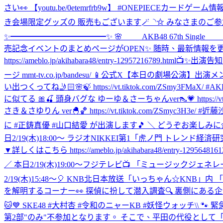
さい👀 【youtu.be/0etemrfrb9w】 #ONEPIECEカードゲーム情
き会場限定グッズの 販売もございます🪄◝✩ みなさまのご参加を 心よりお待ちしてお
✨━━━━━━━━━━━━✨ 🌸 AKB48 67th Sin
売記念イベントのまとめページがOPEN✨ 随時、最新情報を更新していきますので 
https://ameblo.jp/akihabara48/entry-12957216789.html
📺✨出演告知
ージ mmt-tv.co.jp/bandesu/ 📱公式X
【本日の劇場公演】出演メンバー変更のお知ら
い出つくってね🤳🏻🌸🍃 https://vt.tiktok.com/ZSmy3F
に似てる 🎀🍒 頭身バグな ゆーゆ＆さーちゃんver👠💗 https://vt
さき＆さゆりん ver🐣🏀 https://vt.tiktok.com/ZSmyc3H3
に #正鋳真優 #山口結愛 が出演します🎵 ＼ どうぞお楽しみに
日2/19(木)18:00～ ラジオNIKKEI第1「虎ノ門 トレンド経
▼詳しくはこちら https://ameblo.jp/akihabara48/entry-12956481612
／ 本日2/19(木)19:00～フジテレビ📺 「ミュージックジ
2/19(木)15:48～🎈 ‎KNB北日本放送「いっちゃん☆KNB」内 
を解明するコーナー👀 ‎探偵に扮して潜入調査🔍 ‎裏側にあ
🐱💙 SKE48 #大村杏 #令和のニャーKB #妖怪ウォッチ
\\ 
第2部"のみ"不参加となります。 そこで、平田の代役として「