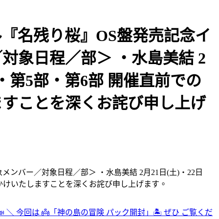
グル『名残り桜』OS盤発売記念イ
ー／対象日程／部＞ ・水島美結 2
部・第5部・第6部 開催直前での
ますことを深くお詫び申し上げ
象メンバー／対象日程／部＞ ・水島美結 2月21日(土)・22日
をおかけいたしますことを深くお詫び申し上げます。
 ＼ 今回は 👼「神の島の冒険 パック開封」🏝️ ぜひ ご覧くだ