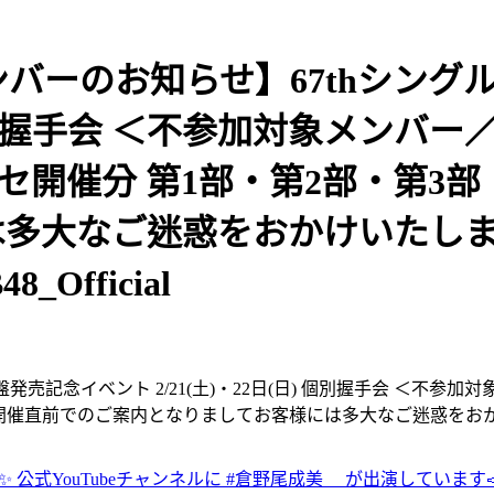
メンバーのお知らせ】67thシン
) 個別握手会 ＜不参加対象メンバ
張メッセ開催分 第1部・第2部・第3
は多大なご迷惑をおかけいたし
48_Official
記念イベント 2/21(土)・22日(日) 個別握手会 ＜不参加対
第6部 開催直前でのご案内となりましてお客様には多大なご迷惑
🃏✨ 公式YouTubeチャンネルに #倉野尾成美 が出演しています