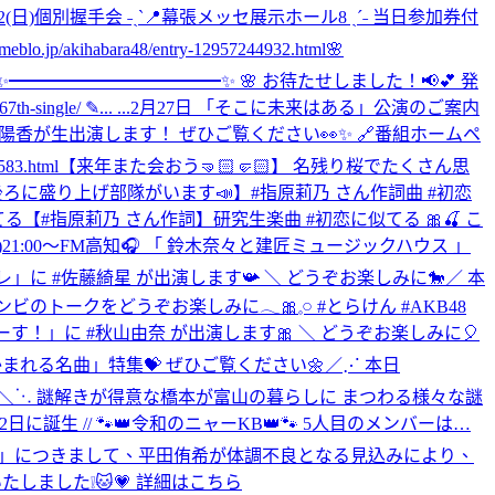
)-22(日)個別握手会 ˗ˏˋ📍幕張メッセ展示ホール8 ˎˊ˗ 当日参加券付
bara48/entry-12957244932.html
🌸
✨━━━━━━━━━━━━✨ 🌸 お待たせしました！📢💕 発
e/ ✎... ...
2月27日 「そこに未来はある」公演のご案内
坂川陽香が生出演します！ ぜひご覧ください👀✨ 🔗番組ホームペ
3.html
【来年また会おう🤜🏻🤛🏻】 名残り桜でたくさん思
ろに盛り上げ部隊がいます📣】#指原莉乃 さん作詞曲 #初恋
似てる
【#指原莉乃 さん作詞】研究生楽曲 #初恋に似てる 🎀🍒 こ
(木)21:00～FM高知🎧 「 鈴⽊奈々と建匠ミュージックハウス 」
ァーレ」に #佐藤綺星 が出演します📯 ＼ どうぞお楽しみに🐎
／ 本
ンビのトークをどうぞお楽しみに𓂃🎀𓈒𓏸 #とらけん #AKB48
てまーす！」に #秋山由奈 が出演します🎀 ＼ どうぞお楽しみに🎈
つかまれる名曲」特集💝 ぜひご覧ください🌼
‎／⋰ ‎本日
❀ ݁ ˖ ‎＼⋱ ‎謎解きが得意な橋本が富山の暮らしに ‎まつわる様々な謎
月22日に誕生 // 🐾👑令和のニャーKB👑🐾 5人目のメンバーは…
「個別握手会」につきまして、平田侑希が体調不良となる見込みにより、
しました❕🐱💗 詳細はこちら