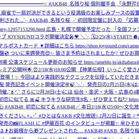
️━━━━━━━━━━━✨ #AKB48_名残り桜 個別握手会 「永野
麻雀で一局対決ができるという役満級のお楽しみブースの設置が決定
された...
⋱ #AKB48_名残り桜 ⋰ 初回限定盤に封入の 「
kihabara48/entry-12957153296.html 広島・札幌で開
JOYSOUNDコラボ開催決定🎤💗 ＼⋱ 🗓️2/25(水) START‼
はこちら https://shop.joysound.com/campaign/akb
icial Shop盤💿 ついに来週発売😍✨ 皆さま予約はされましたか❔ ぜひお
場 公演スケジュール更新のお知らせ https://ameblo.jp/akihabara48/ent
beプレミア公開🆕🌟 ⏰2/18(水)18:00公開 【神業伝授】
こく堂さんが再び登場！✨ 今回はより実践的なテクニックを伝授していた
り桜 発売記念イベント開催決定🌸🍃 ＼⋱ 発売日の2月25日(水)は❕
催₊˚🌷ᐟ.˚ さらに❕2月28日(土)には 仙台・金沢・大阪・広
る 🎀🍒 キラキラな研究生8名、ぜひ覚えてね💘 https://vt.tik
 #AKB48_初恋に似てる #AKB48
／ 本日2/18(水)25:00
きください｡✧｡･ﾟ #ひとはなAKB #文化放送
\\ 2月22日に誕生 /
日発売の📸FLASH に #伊藤百花 のインタビューが掲載✨ 
お爺様から🎁プレゼントされた… #AKB48 #AKB_名残り桜