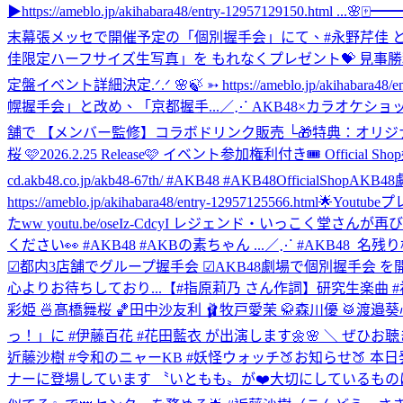
▶https://ameblo.jp/akihabara48/entry-12957129150.html ...
🌸🀄
末幕張メッセで開催予定の「個別握手会」にて、#永野芹佳 と
佳限定ハーフサイズ生写真」を もれなくプレゼント💝 見事勝利
定盤イベント詳細決定.ᐟ.ᐟ 🌸🍃 ➳ https://ameblo.jp/a
幌握手会」と改め、「京都握手...
／⋰ AKB48×カラオケショップ 
舗で 【メンバー監修】コラボドリンク販売 └🎁特典：オリジナルポストカード ▼詳細
桜 🩷2026.2.25 Release🩷 イベント参加権利付き🎟️ Off
cd.akb48.co.jp/akb48-67th/ #AKB48 #AKB48OfficialShop
AKB48劇
https://ameblo.jp/akihabara48/entry-12957125566.html
🌟Youtu
たww youtu.be/oseIz-CdcyI レジェンド・いっ
ください👀 #AKB48 #AKBの素ちゃん ...
／⋰ #AKB48_名残
☑︎都内3店舗でグループ握手会 ☑︎AKB48劇場で個別握手会 を開
心よりお待ちしており...
【#指原莉乃 さん作詞】研究生楽曲 #初恋に似て
彩姫 🍜髙橋舞桜 🏀田中沙友利 🩰牧戸愛茉 🥋森川優 🥁渡邉葵心
っ！」に #伊藤百花 #花田藍衣 が出演します🌼🌸 ＼ ぜひお聴
近藤沙樹 #令和のニャーKB #妖怪ウォッチ
🍑お知らせ🍑 本
ナーに登場しています 〝いともも〟が❤️大切にしているものは👴