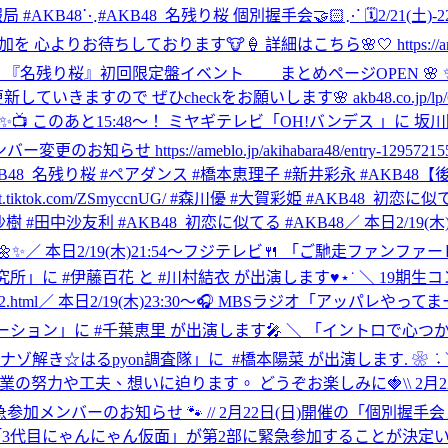
報局 #AKB48
⋱#AKB48_名残り桜 個別握手会🤝🏻⋰ 🗓️2/21(土
ります🐮🍦 詳細はこちら🌸🤍 https://ameblo.jp/akiha
gle 『名残り桜』初回限定盤イベント まとめページOPEN 🌸 
ぜひcheckをお願いします🌸 akb48.co.jp/lp/67th-singl
✨📺 このあと15:48〜！ ミヤギテレビ「OH!バンデス 」に 
せ https://ameblo.jp/akihabara48/entry-1295721558
MaX/ #AKB48_名残り桜 #ペアダンス #橋本恵理子 #新井彩永 #AKB48
【後
.tiktok.com/ZSmyccnUG/ #森川優 #大賀彩姫 #AKB48_初恋に
e/ #近藤沙樹 #田中沙友利 #AKB48_初恋に似てる #AKB48
／ 本日2/19
✨
／ 本日2/19(木)21:54～フジテレビ🍴 「ご馳走ファンフ
済研究所」に #伊藤百花 と #川村結衣 が出演します♥⋆˙ ＼ 19期生コ
.html
／ 本日2/19(木)23:30～🎧 MBSラジオ「アッパレやっ
ェネレーション」に #千葉恵里 が出演します🎤 ＼ 「イントロで心
‎「ナゾ解き☆はるpyon調査隊」に ‎ ⁦‪#橋本陽菜‬⁩ が出演します. 
る企業の努力や工夫、想いに迫ります。 ‎どうぞお楽しみに🍓
\\ 2
 緊急参加メンバーのお知らせ 🐾 // 2月22日(日)開催の
3代目にゃんにゃん仮面」が第2部に緊急参加することが決定いた