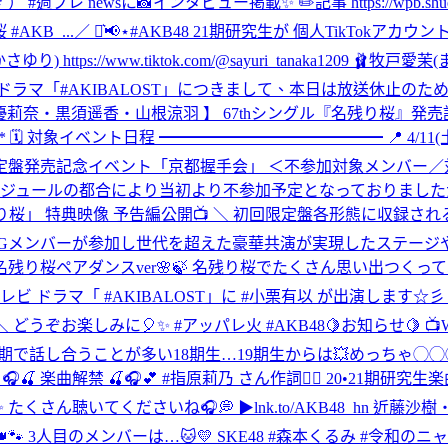
📸インタビュー掲載✨ ✏️記事 https://wpb.shueisha.co.jp/g
#AKB_...
／ ⋆͛📢⋆#AKB48 21期研究生が 個人TikTokアカ
さゆり) https://www.tiktok.com/@sayuri_tanaka1209 🩰牧戸愛茉(ま
「#AKIBALOST」につきまして、本日は放送休止のため、次回
 【 行天優莉奈・黒須遥香・山根涼羽 】 67thシングル『名残り桜』発
 対象イベント日程 ━━━━━━━━━━━━━━ 📍 4/11(土)・
 初回限定盤発売記念イベント「京都握手会」 ＜不参加対象メンバー
ケジュールの都合により当初より不参加予定となっておりまし
残り桜」 特典映像 予告編公開📺 ＼ 初回限定盤各形態に収録される特典映像予告
 多数のOGメンバーが参加し世代を超えた豪華共演が実現したステ
桜ペアダンスver🌸🍃 名残り桜でたくさん思い出つくってね🤳🏻🌷 htt
 日本テレビ ドラマ「 #AKIBALOST」に #小栗有以 が出演します☆
どうぞお楽しみに🎈✨ #アッパレ火 #AKB48
🍋お知らせ🍋 
 同期で話し合うことが多い18期生…19期生からは💥めっちゃ
🎧🍒 楽曲解禁 🍒🎧💕 #指原莉乃 さん作詞✍🏻 20•21期研究
たくさん聴いてくださいね🎧💭 ▶︎lnk.to/AKB48_hn 近藤
KB👑🐾 3人目のメンバーは…🐱💛 SKE48 #森本くるみ #令和の