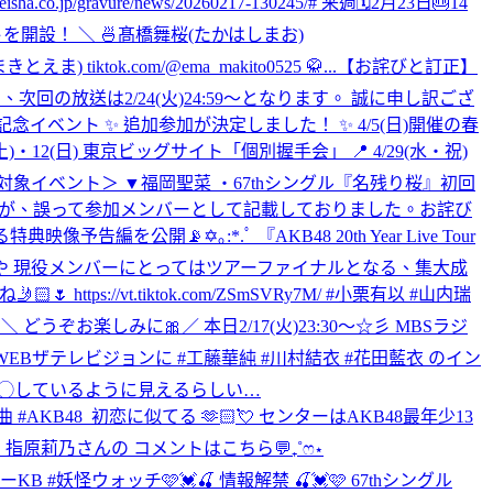
ravure/news/20260217-130245/# 来週🗓2月23日🎂14
ウントを開設！ ＼ 🍜髙橋舞桜(たかはしまお)
きとえま) tiktok.com/@ema_makito0525 🥋...
【お詫びと訂正】
の放送は2/24(火)24:59〜となります。 誠に申し訳ござ
売記念イベント ✨ 追加参加が決定しました！ ✨ 4/5(日)開催の春
12(日) 東京ビッグサイト「個別握手会」 📍 4/29(水・祝)
／対象イベント＞ ▼福岡聖菜 ・67thシングル『名残り桜』初回
たが、誤って参加メンバーとして記載しておりました。お詫び
編を公開📡✡｡:*.ﾟ 『AKB48 20th Year Live Tour
ージや 現役メンバーにとってはツアーファイナルとなる、集大成
ps://vt.tiktok.com/ZSmSVRy7M/ #小栗有以 #山内瑞
彡 ＼ どうぞお楽しみに🎀
／ 本日2/17(火)23:30～☆彡 MBSラジ
📺WEBザテレビジョンに #工藤華純 #川村結衣 #花田藍衣 のイン
◯◯◯しているように見えるらしい…
生楽曲 #AKB48_初恋に似てる 🫶🏻💘 センターはAKB48最年少13
沙樹・指原莉乃さんの コメントはこちら💬₊˚ෆ⋆
ニャーKB #妖怪ウォッチ
🩷💓🍒 情報解禁 🍒💓🩷 67thシングル