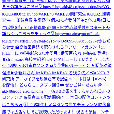
個別生写真💗 21期研究生は今月から新登場👐 可愛い衣装🍩
🥄🍭の詳細はこちら👇 https://shop.akb48.co.jp/selection/list/3931
#AKB48OfficialShop #AKB48 #AKB20期研究生 #AKB21期研
究生
/／ 正鋳真優 生誕祭🎂 個人FC枠受付開始❣️ \＼ 3月4日に
生誕祭を行う #正鋳真優 の 個人FC枠応募受付をスタート🌟
詳しくはこちらをチェック👇 https://masaimayuu.official-
fc.site/news/detail/5fe2f6af-d21b-4643-9095-3390c38c237e
🌸お知
らせ🌸 🏫高校図書館で配布される📕フリーマガジン「ch
FILE」に #新井彩永 #八木愛月 #伊藤百花 #川村結衣 登場✨
📱ch-files.net 高校生記者にインタビューしていただきました
✏️ 🎧思い出の青春ソング 🌸新学期のルーティン 🇬🇧英語勉
強法▶︎🌼新井さん #AKB48 #AKB48_名残り桜
／ 📢#AKB17
研究所 アーカイブを映像倉庫で配信 ✨ ＼ 本日は【#5〜6】
を配信！ どちらもコスプレ回👗👑 ぜひご覧ください💭
akb48group-eizo.jp/home
／ 『AKBの素を出すちゃんねる』の
コンテンツ 映像倉庫で配信開始❕⭐️ ＼ 本日の配信コンテンツ
はこちら🎶 1️⃣【18期生】足音ダンス当てチャレンジ 映像倉
庫では広告なしでご視聴いただけます！ 過去の配信コンテ