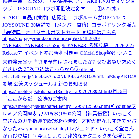
幌握手会」と改め、「京都握手...
／⋰ AKB48×カラオケショ
ップ JOYSOUNDコラボ開催決定🎤💗 ＼⋱ 🗓️2/25(水)
START‼️ 🪩品川港南口店限定 コラボルームがOPEN✨ 🥤
JOYSOUND 30店舗で 【メンバー監修】コラボドリンク販売
└🎁特典：オリジナルポストカード ▼詳細はこちら
https://shop.joysound.com/campaign/akb48-2026/
#AKB48...
#AKB48_67thSingle #AKB48_名残り桜 🩷2026.2.25
Release🩷 イベント参加権利付き🎟️ Official Shop盤💿 ついに
来週発売😍✨ 皆さま予約はされましたか❔ ぜひお買い求めく
ださい💞 2⃣次申込はこちらから👇 official-
cd.akb48.co.jp/akb48-67th/ #AKB48 #AKB48OfficialShop
AKB48
劇場 公演スケジュール更新のお知らせ
https://ameblo.jp/akihabara48/entry-12957070392.html
2月26日
「ここからだ」公演のご案内
https://ameblo.jp/akihabara48/entry-12957125566.html
🌟Youtubeプ
レミア公開🆕🌟 ⏰2/18(水)18:00公開 【神業伝授】いっこく
堂さんのガチ指導で腹話術が進化！才能が開花しすぎてヤバ
かったww youtu.be/oseIz-CdcyI レジェンド・いっこく堂さん
が再び登場！✨ 今回はより実践的なテクニックを伝授して