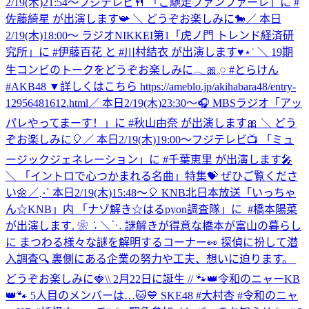
2/19(木)21:54～フジテレビ🍴 「ご馳走ファンファーレ」に #
佐藤綺星 が出演します📯 ＼ どうぞお楽しみに🐎
／ 本日
2/19(木)18:00～ ラジオNIKKEI第1「虎ノ門 トレンド経済研
究所」に #伊藤百花 と #川村結衣 が出演します♥⋆˙ ＼ 19期
生コンビのトークをどうぞお楽しみに𓂃🎀𓈒𓏸 #とらけん
#AKB48 ▼詳しくはこちら https://ameblo.jp/akihabara48/entry-
12956481612.html
／ 本日2/19(木)23:30～🎧 MBSラジオ「アッ
パレやってまーす！」に #秋山由奈 が出演します🎀 ＼ どう
ぞお楽しみに🎈
／ 本日2/19(木)19:00～フジテレビ📺 「ミュ
ージックジェネレーション」に #千葉恵里 が出演します🎤
＼ 「イントロで心つかまれる名曲」特集💝 ぜひご覧くださ
い🌼
‎／⋰ ‎本日2/19(木)15:48～🎈 ‎KNB北日本放送「いっちゃ
ん☆KNB」内 ‎「ナゾ解き☆はるpyon調査隊」に ‎ ⁦‪#橋本陽菜‬⁩
が出演します. ❀ ݁ ˖ ‎＼⋱ ‎謎解きが得意な橋本が富山の暮らし
に ‎まつわる様々な謎を解明するコーナー👀 ‎探偵に扮して潜
入調査🔍 ‎裏側にある企業の努力や工夫、想いに迫ります。 ‎
どうぞお楽しみに🍓
\\ 2月22日に誕生 // 🐾👑令和のニャーKB
👑🐾 5人目のメンバーは…🐱💙 SKE48 #大村杏 #令和のニャ