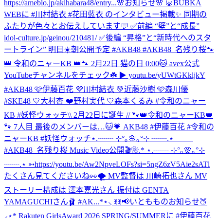
https://ameblo.jp/akihabara48/entry...
🌸お知らせ🌸 🐷BUBKA
WEBに #川村結衣 #花田藍衣 のインタビュー掲載✨ 同期の
ふたりが色々とお伝えしています💬 ✅前編 “壁”と“成長”
idol-culture.jp/geinou/210481/ ✅後編 “昇格”と“新時代へのスタ
ートライン” 明日☀️朝公開予定 #AKB48 #AKB48_名残り桜
🐾
👑 令和のニャーKB 👑🐾 2月22日 猫の日 0:00🐱 avex公式
YouTubeチャンネルをチェック☘️ ▶︎ youtu.be/yUWtGKkljkY
#AKB48 🩷伊藤百花 💜川村結衣 💚近藤沙樹 🩵森川優
#SKE48 💙大村杏 ❤️野村実代 💛森本くるみ #令和のニャー
KB #妖怪ウォッチ
\\ 2月22日に誕生 // 🐾👑令和のニャーKB👑
🐾 7人目 最後のメンバーは…🐱💗 AKB48 #伊藤百花 #令和の
ニャーKB #妖怪ウォッチ
⋆.┈┈ ⊹°｡🌸｡°⊹ ┈┈.⋆
#AKB48_名残り桜 Music Video公開🎬❀.* ⋆.┈┈ ⊹°｡🌸｡°⊹
┈┈.⋆ ➳https://youtu.be/Aw2NpveLOFs?si=5ngZ6zV5Aie2sATl
たくさん見てくださいね👀🌪️ MV監督は 川崎拓也さん MV
ストーリー構成は 澤本嘉光さん 振付は GENTA
YAMAGUCHIさん🩰 #AK...
*⋆⸜ ꉂꉂ📢いともものお知らせ🍑
⸝⋆* Rakuten GirlsAward 2026 SPRING/SUMMERに #伊藤百花