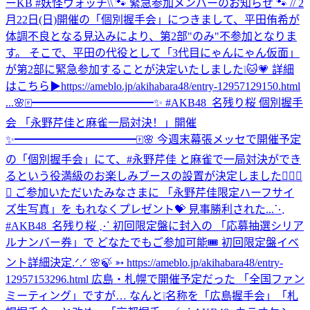
ーKB #妖怪ウォッチ
\\ 🐾 緊急参加メンバーのお知らせ 🐾 // 2
月22日(日)開催の「個別握手会」につきまして、平田侑希が
体調不良となる見込みにより、第2部"のみ"不参加となりま
す。 そこで、平田の代役として「3代目にゃんにゃん仮面」
が第2部に緊急参加することが決定いたしました❕🐱💗 詳細
はこちら▶https://ameblo.jp/akihabara48/entry-12957129150.html
...
🌸🀄️━━━━━━━━━━━✨ #AKB48_名残り桜 個別握手
会 「永野芹佳と麻雀一局対決！」開催
✨━━━━━━━━━━━🀄️🌸 今週末幕張メッセで開催予定
の「個別握手会」にて、#永野芹佳 と麻雀で一局対決ができ
るという役満級のお楽しみブースの設置が決定しました✊🏻🎯
💖 ご参加いただいたみなさまに 「永野芹佳限定ハーフサイ
ズ生写真」を もれなくプレゼント💝 見事勝利された...
⋱
#AKB48_名残り桜 ⋰ 初回限定盤に封入の 「応募抽選シリア
ルナンバー券」で どなたでもご参加可能🎟️ 初回限定盤イベ
ント詳細決定.ᐟ.ᐟ 🌸🍃 ➳ https://ameblo.jp/akihabara48/entry-
12957153296.html 広島・札幌で開催予定だった 「全国ファン
ミーティング」ですが… なんと❕名称を「広島握手会」「札