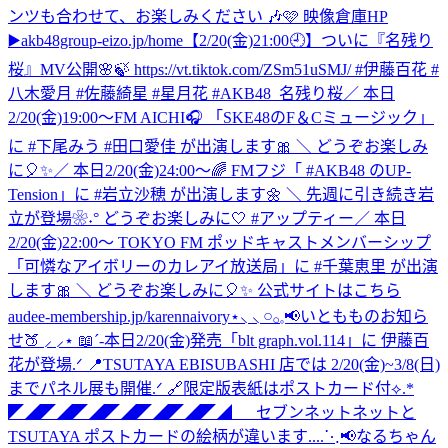
ンツも合わせて、お楽しみください 🎶🩷 映像倉庫HP
▶️akb48group-eizo.jp/home
【2/20(金)21:00🕘】ついに『名残り
桜』MV公開🌸🍃 https://vt.tiktok.com/ZSm51uSMJ/ #伊藤百花 #
八木愛月 #佐藤綺星 #星月花 #AKB48_名残り桜
／ 本日
2/20(金)19:00～FM AICHI🎧 「SKE48のF＆Cミュージック」
に #下尾みう #田口愛佳 が出演します🎀 ＼ どうぞお楽しみ
に🎈✨
／ 本日2/20(金)24:00～🌈 FMフジ「 #AKB48 のUP-
Tension」に #岩立沙穂 が出演します🌼 ＼ 先週に引き続き岩
立が登場❀˖° どうぞお楽しみに🤍 #アップティー
／ 本日
2/20(金)22:00～ TOKYO FM ポッドキャストメンバーシップ
「可憐なアイボリーのカレアイ放送局」に #千葉恵里 が出演
します🎀 ＼ どうぞお楽しみに🎈✨ 公式サイトはこちら
audee-membership.jp/karennaivory
⋆⸜ ⸜ 𓏸𓂂𓈒📢いともものお知ら
せ🍑 ⸝‍ ⸝‍⋆ 📖´-本日2/20(金)発売「blt graph.vol.114」に 伊藤百
花が登場.ᐟ 📍TSUTAYA EBISUBASHI 店では 2/20(金)~3/8(日)
までパネル展も開催.ᐟ 🔗限定版表紙はポストカード付⟡.*
◤◢◤◢◤◢◤◢◤◢◤◢◤◢ セブンネットネットと
TSUTAYA ポストカードの絵柄が違います....
⋱📢なるちゃん