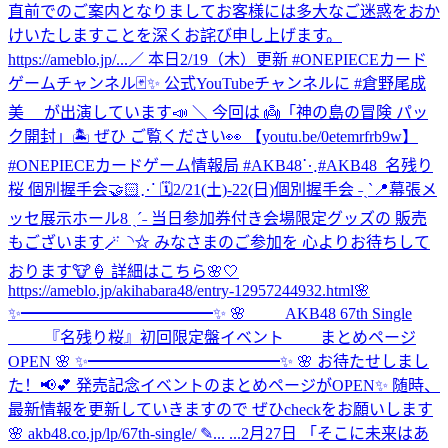
直前でのご案内となりましてお客様には多大なご迷惑をおか
けいたしますことを深くお詫び申し上げます。
https://ameblo.jp/...
／ 本日2/19（木）更新 #ONEPIECEカード
ゲームチャンネル🃏✨ 公式YouTubeチャンネルに #倉野尾成
美 が出演しています📣 ＼ 今回は 👼「神の島の冒険 パッ
ク開封」🏝️ ぜひ ご覧ください👀 【youtu.be/0etemrfrb9w】
#ONEPIECEカードゲーム情報局 #AKB48
⋱#AKB48_名残り
桜 個別握手会🤝🏻⋰ 🗓️2/21(土)-22(日)個別握手会 ˗ˏˋ📍幕張メ
ッセ展示ホール8 ˎˊ˗ 当日参加券付き会場限定グッズの 販売
もございます🪄◝✩ みなさまのご参加を 心よりお待ちして
おります🐮🍦 詳細はこちら🌸🤍
https://ameblo.jp/akihabara48/entry-12957244932.html
🌸
✨━━━━━━━━━━━━✨ 🌸 AKB48 67th Single
『名残り桜』初回限定盤イベント まとめページ
OPEN 🌸 ✨━━━━━━━━━━━━✨ 🌸 お待たせしまし
た！📢💕 発売記念イベントのまとめページがOPEN✨ 随時、
最新情報を更新していきますので ぜひcheckをお願いします
🌸 akb48.co.jp/lp/67th-single/ ✎... ...
2月27日 「そこに未来はあ