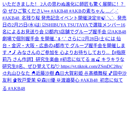
いただきました！ 2人の思わぬ進化に師匠も驚く展開に！？
😲 ぜひご覧ください👀 #AKB48 #AKBの素ちゃん ...
／⋰
#AKB48_名残り桜 発売記念イベント開催決定🌸🍃 ＼⋱ 発売
日の2月25日(水)は❕ ☑︎SHIBUYA TSUTAYAで選抜メンバー16
名によるお見送り会 ☑︎都内3店舗でグループ握手会 ☑︎AKB48
劇場で個別握手会 を開催₊˚🌷ᐟ.˚ さらに❕2月28日(土)には 仙
台・金沢・大阪・広島の4都市で グループ握手会を開催しま
す📍🗾 みなさんのご参加を 心よりお待ちしており...
【#指原
莉乃 さん作詞】研究生楽曲 #初恋に似てる 🎀🍒 キラキラな
研究生8名、ぜひ覚えてね💘 https://vt.tiktok.com/ZSmDC28rs/
🎨丸山ひなた 🐣近藤沙樹 👸🏻大賀彩姫 🍜髙橋舞桜 🏀田中沙
友利 🩰牧戸愛茉 🥋森川優 🥁渡邉葵心 #AKB48_初恋に似て
る #AKB48