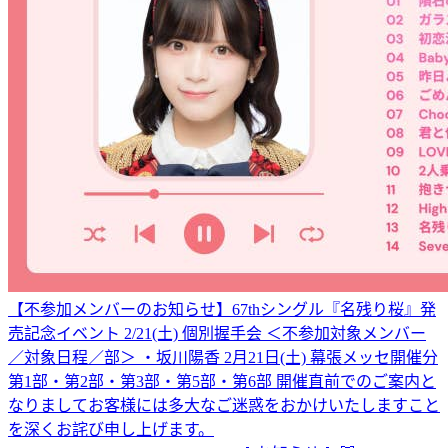
【不参加メンバーのお知らせ】67thシングル『名残り桜』発
売記念イベント 2/21(土) 個別握手会 ＜不参加対象メンバー
／対象日程／部＞ ・坂川陽香 2月21日(土) 幕張メッセ開催分
第1部・第2部・第3部・第5部・第6部 開催直前でのご案内と
なりましてお客様には多大なご迷惑をおかけいたしますこと
を深くお詫び申し上げます。