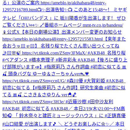
る」公演のご案内 https://ameblo.jp/akihabara48/entry-
12957216789.html
📺✨出演告知✨📺 このあと15:48〜！ ミヤギ
テレビ「OH!バンデス 」に 坂川陽香が生出演します！ ぜひ
ご覧ください👀✨ 🔗番組ホームページ mmt-tv.co.jp/bandesu/
📱公式X
【本日の劇場公演】出演メンバー変更のお知らせ
https://ameblo.jp/akihabara48/entry-12957215583.html
【来年また
会おう🤜🏻🤛🏻】 名残り桜でたくさん思い出つくってね
🤳🏻🌸🍃 https://vt.tiktok.com/ZSmy3FMaX/ #AKB48_名残り桜
#ペアダンス #橋本恵理子 #新井彩永 #AKB48
【後ろに盛り上
げ部隊がいます📣】#指原莉乃 さん作詞曲 #初恋に似てる 🎀
🍒 頭身バグな ゆーゆ＆さーちゃんver👠💗
https://vt.tiktok.com/ZSmyccnUG/ #森川優 #大賀彩姫 #AKB48_
初恋に似てる
【#指原莉乃 さん作詞】研究生楽曲 #初恋に似
てる 🎀🍒 こさき＆さゆりん ver🐣🏀
https://vt.tiktok.com/ZSmyc3H3e/ #近藤沙樹 #田中沙友利
#AKB48_初恋に似てる #AKB48
／ 本日2/19(木)21:00～FM高
知🎧 「 鈴⽊奈々と建匠ミュージックハウス 」に #正鋳真優
#山口結愛 が出演します🎵 ＼ どうぞお楽しみに🌼✨
／ 本日