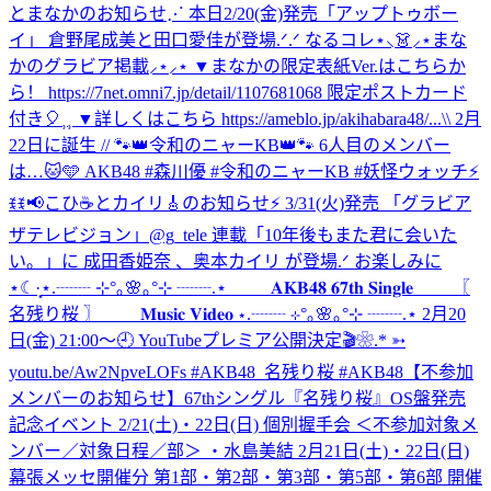
とまなかのお知らせ⋰ 本日2/20(金)発売「アップトゥボー
イ」 倉野尾成美と田口愛佳が登場.ᐟ.ᐟ なるコレ⋆⸜👗⸝‍⋆まな
かのグラビア掲載⸝⋆⸝⋆ ▼まなかの限定表紙Ver.はこちらか
ら！ https://7net.omni7.jp/detail/1107681068 限定ポストカード
付き🎈⸒⸒ ▼詳しくはこちら https://ameblo.jp/akihabara48/...
\\ 2月
22日に誕生 // 🐾👑令和のニャーKB👑🐾 6人目のメンバー
は…🐱🩵 AKB48 #森川優 #令和のニャーKB #妖怪ウォッチ
⚡
ꉂꉂ📢こひ☕️とカイリ🎸のお知らせ⚡ 3/31(火)発売 「グラビア
ザテレビジョン」@g_tele 連載「10年後もまた君に会いた
い。」に 成田香姫奈 、奥本カイリ が登場.ᐟ お楽しみに
⋆☾·̩͙
⋆.┈┈ ⊹°｡🌸｡°⊹ ┈┈.⋆ 𝐀𝐊𝐁𝟒𝟖 𝟔𝟕𝐭𝐡 𝐒𝐢𝐧𝐠𝐥𝐞 〖
名残り桜 〗 𝐌𝐮𝐬𝐢𝐜 𝐕𝐢𝐝𝐞𝐨 ⋆.┈┈ ⊹°｡🌸｡°⊹ ┈┈.⋆ 2月20
日(金) 21:00〜🕘 YouTubeプレミア公開決定🎬❀.* ➳
youtu.be/Aw2NpveLOFs #AKB48_名残り桜 #AKB48
【不参加
メンバーのお知らせ】67thシングル『名残り桜』OS盤発売
記念イベント 2/21(土)・22日(日) 個別握手会 ＜不参加対象メ
ンバー／対象日程／部＞ ・水島美結 2月21日(土)・22日(日)
幕張メッセ開催分 第1部・第2部・第3部・第5部・第6部 開催