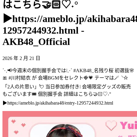
はこちら🤝🏻♡˖°
▶︎https://ameblo.jp/akihabara4
12957244932.html -
AKB48_Official
2026 年 2 月 21 日
⋱📢今週末の個別握手会では❕⋰ #AKB48_名残り桜 初選抜🌸
🎀 #川村結衣 が 会場BGMをセレクト🍓💗 テーマは🪄◝✩
「2人の片思い」💘 当日参加券付き❕ 会場限定グッズの販売
もございます🎟️ 個別握手会 詳細はこちら🤝🏻♡˖°
▶︎https://ameblo.jp/akihabara48/entry-12957244932.html