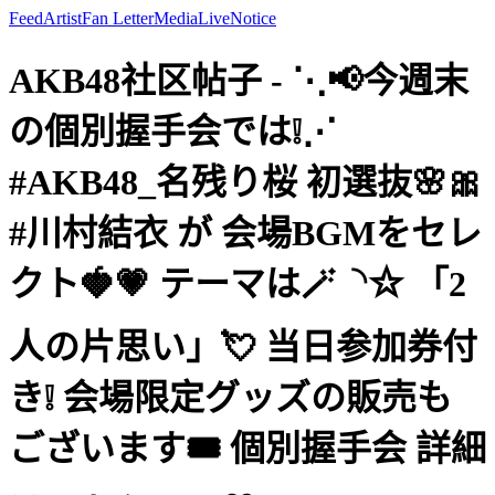
Feed
Artist
Fan Letter
Media
Live
Notice
AKB48社区帖子 - ⋱📢今週末
の個別握手会では❕⋰
#AKB48_名残り桜 初選抜🌸🎀
#川村結衣 が 会場BGMをセレ
クト🍓💗 テーマは🪄◝✩ 「2
人の片思い」💘 当日参加券付
き❕ 会場限定グッズの販売も
ございます🎟️ 個別握手会 詳細