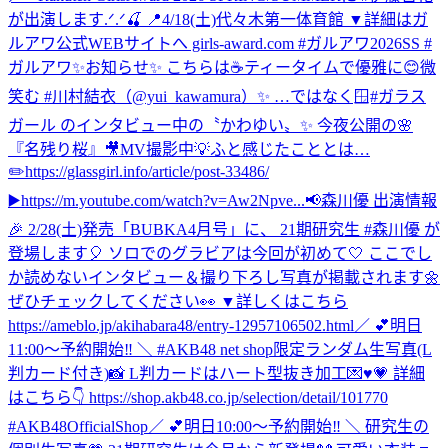
が出演します.ᐟ.ᐟ🍒 📍4/18(土)代々木第一体育館 ▼詳細はガ
ルアワ公式WEBサイトへ girls-award.com #ガルアワ2026SS #
ガルアワ
✨お知らせ✨ こちらは☕️ティータイムで優雅に😊微
笑む #川村結衣（@yui_kawamura）✨ …ではなく🪟#ガラス
ガール のインタビュー中の〝かわゆい〟✨ 今夜公開の🌸
『名残り桜』🎥MV撮影中💡ふと感じたこととは…
✏️https://glassgirl.info/article/post-33486/
▶️https://m.youtube.com/watch?v=Aw2Npve...
📢森川優 出演情報
🎉 2/28(土)発売「BUBKA4月号」に、 21期研究生 #森川優 が
登場します🎈 ソロでのグラビアは今回が初めて🤍 ここでし
か読めないインタビュー＆撮り下ろし写真が掲載されます🌼
ぜひチェックしてください👀 ▼詳しくはこちら
https://ameblo.jp/akihabara48/entry-12957106502.html
／ 💕明日
11:00～予約開始‼️ ＼ #AKB48 net shop限定ランダム生写真(L
判カード付き)📸 L判カードはハート型抜き加工💌♥💗 詳細
はこちら👇 https://shop.akb48.co.jp/selection/detail/101770
#AKB48OfficialShop
／ 💕明日10:00～予約開始‼️ ＼ 研究生の