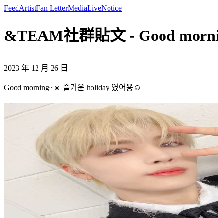
Feed
Artist
Fan Letter
Media
Live
Notice
&TEAM社群貼文 - Good mornin
2023 年 12 月 26 日
Good morning~☀️ 즐거운 holiday 였어용☺️