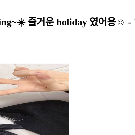
g~☀️ 즐거운 holiday 였어용☺️ -