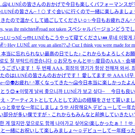
🥶)
LUNÉの皆さんのおかげで今日も楽しくパフォーマンスがで
♪
LUNÉの皆さん~！🌕 すぐ会いに行くので一緒に楽しみまし
ってきたので温かくして過ごしてください☺️✨
今日もお疲れさん^ 
 was ihr möchtet✌️
road not taken スペシャルバージョンどうで
っLUっNÉっ🤲
LUNÉもこうやって寝てください💤 루네 이렇게
✌️✨
Hey LUNÉ are you an alien??🌙 Cuz I think you were made for 
に忘れられない最高の日でした♪ これからもよろしくお願いします🥺
으로도 잘 부탁드리겠습니다 ☺️
お兄ちゃんと🫶✨
度目のAAA、会
す！ 두 번째 AAA, 회장의 열기가 항상 전해져 와서, 최고였습
LUNÉの皆さんのおかげです！ 愛してます 🫶 AAA 너무 재미있
~😚👽
お疲れ^ ^
寒くなってきた〜🥶
今日本当に楽しかったよん^
とう😊
☀️이렇게 날씨 좋으니까 LUNÉ가 보고 싶다~ 今日も良
を叶え、アーティストとして人として沢山の経験をさせて貰いま
と幸せな一年にしましょう🫶 사랑해요🫰
デビューして一年た
分が多い僕ですが、これからもみんなと前進していきたいです！ 데
족한 게 많지만,앞으로도 함께 나아가고 싶어요!
楽しかったぁ！！🫶 
僕たちと一緒にお祝いして楽しみましょ〜☺️
デビューして一年経った