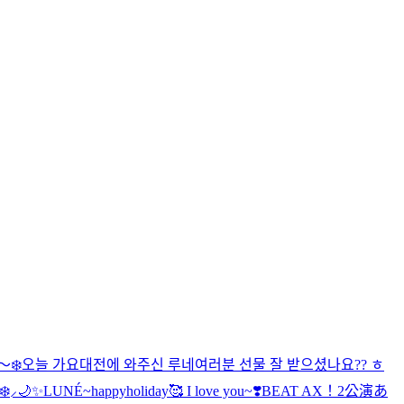
〜❄️
오늘 가요대전에 와주신 루네여러분 선물 잘 받으셨나요?? ㅎ
❄️⸝🌙✨
LUNÉ~happyholiday🥰 I love you~❣️
BEAT AX！2公演あ