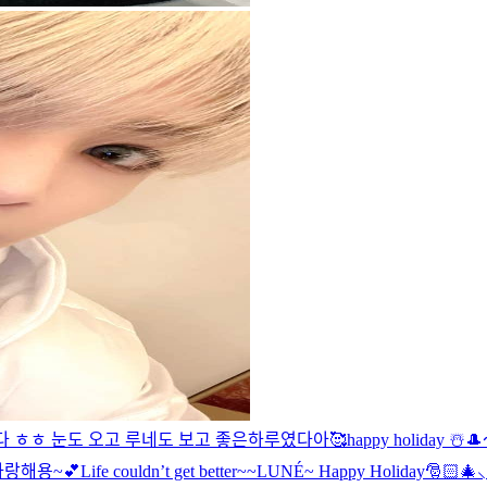
다 ㅎㅎ 눈도 오고 루네도 보고 좋은하루였다아🥰
happy holiday ☃️
🎩
사랑해용~💕
Life couldn’t get better~~
LUNÉ~ Happy Holiday🎅🏻🎄⸜