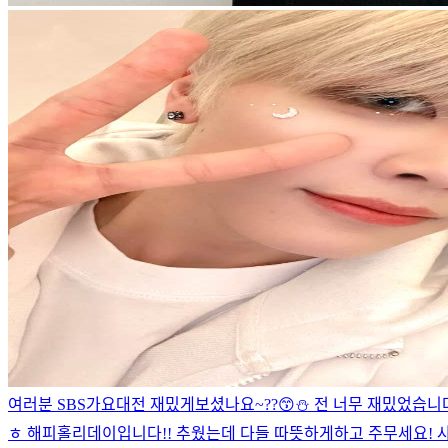
여러분 SBS가요대전 재밌게보셨나요~??😙⛄️ 전 너무 재밌었습니
ㅎ 해피홀리데이입니다!! 추웠는데 다들 따뜻하게하고 주무세요! 