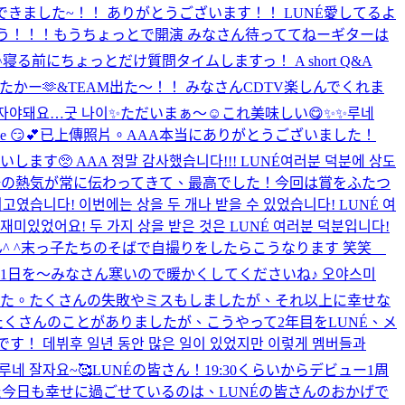
きました~！！ ありがとうございます！！ LUNÉ愛してるよ
ょう！！！
もうちょっとで開演 みなさん待っててねー
ギターは
^
寝る前にちょっとだけ質問タイムしますっ！ A short Q&A
したかー🫶
&TEAM出た〜！！ みなさんCDTV楽しんでくれま
 자야돼요…굿 나이✨
ただいまぁ〜☺️
これ美味しい😋
✨✨
루네
me 😏💕
已上傳照片。
AAA本当にありがとうございました！
 AAA 정말 감사했습니다!!! LUNÉ여러분 덕분에 상도
場の熱気が常に伝わってきて、最高でした！今回は賞をふたつ
니다! 이번에는 상을 두 개나 받을 수 있었습니다! LUNÉ 여
었어요! 두 가지 상을 받은 것은 LUNÉ 여러분 덕분입니다!
 ^
末っ子たちのそばで自撮りをしたらこうなります 笑笑
い1日を〜
みなさん寒いので暖かくしてくださいね♪ 오야스미
した。たくさんの失敗やミスもしましたが、それ以上に幸せな
くさんのことがありましたが、こうやって2年目をLUNÉ、メ
뷔후 일년 동안 많은 일이 있었지만 이렇게 멤버들과
루네 잘자요~🥰
LUNÉの皆さん！19:30くらいからデビュー1周
今日も幸せに過ごせているのは、LUNÉの皆さんのおかげで