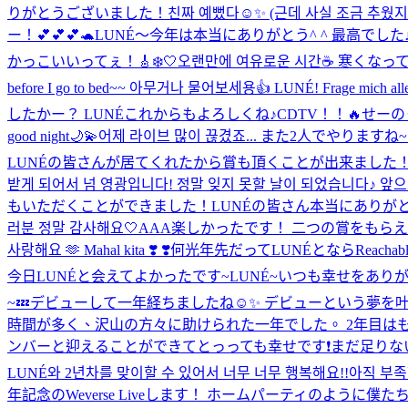
りがとうございました！
친짜 예뻤다☺️✨ (근데 사실 조금 추웠지..
ー！💕💕💕🐢
LUNÉ〜今年は本当にありがとう^ ^ 最高でした
かっこいいってぇ！🎸
❄️🤍
오랜만에 여유로운 시간☕️ 寒くな
before I go to bed~~ 아무거나 물어보세용👍 LUNÉ! Frage mich alles,
したかー？ LUNÉこれからもよろしくね♪
CDTV！！🔥
せーの
good night🌙💫
어제 라이브 많이 끊겼죠... また2人でやりますね~
LUNÉの皆さんが居てくれたから賞も頂くことが出来ました！本当
받게 되어서 넘 영광입니다! 정말 잊지 못할 날이 되었습니다♪ 앞
もいただくことができました！LUNÉの皆さん本当にありがとうございま
러분 정말 감사해요🤍
AAA楽しかったです！ 二つの賞をもらえたのは
사랑해요 🫶 Mahal kita ❣️ ❣️
何光年先だってLUNÉとならReachable
今日LUNÉと会えてよかったです~
LUNÉ~いつも幸せをありが
~💤
デビューして一年経ちましたね☺️✨ デビューという夢
時間が多く、沢山の方々に助けられた一年でした。 2年目はもっ
ンバーと迎えることができてとっっても幸せです❗まだ足りない部
LUNÉ와 2년차를 맞이할 수 있어서 너무 너무 행복해요!!아직 부
年記念のWeverse Liveします！ ホームパーティのように