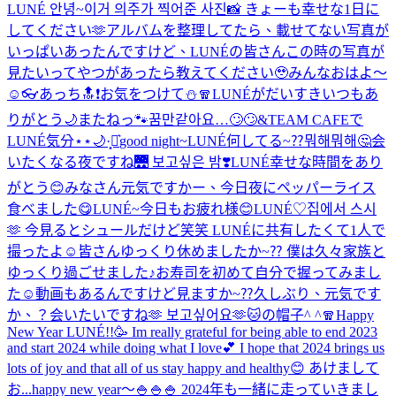
LUNÉ 안녕~이거 의주가 찍어준 사진📸 きょーも幸せな1日に
してください🫶
アルバムを整理してたら、載せてない写真が
いっぱいあったんですけど、LUNÉの皆さんこの時の写真が
見たいってやつがあったら教えてください🥹
みんなおはよ〜
☺️
👓
あっち🔝❗️
お気をつけて⛄️🧣
LUNÉがだいすき
いつもあ
りがとう🌙
またねっ🐾
꿈만같아요…🙄🙄
&TEAM CAFEで
LUNÉ気分⋆⋆🌙·̩͙‪⋆͛
good night~
LUNÉ何してる~⁇뭐해뭐해🤔
会
いたくなる夜ですね🌉 보고싶은 밤❣️
LUNÉ幸せな時間をあり
がとう😊
みなさん元気ですかー、今日夜にペッパーライス
食べました😋
LUNÉ~今日もお疲れ様😊
LUNÉ♡
집에서 스시
🫶 今見るとシュールだけど笑笑 LUNÉに共有したくて1人で
撮ったよ☺️
皆さんゆっくり休めましたか~⁇ 僕は久々家族と
ゆっくり過ごせました♪お寿司を初めて自分で握ってみまし
た☺️動画もあるんですけど見ますか~⁇
久しぶり、元気です
か、？会いたいですね🫶 보고싶어요🫶
🐱の帽子^ ^
🧣
Happy
New Year LUNÉ!!🥳 Im really grateful for being able to end 2023
and start 2024 while doing what I love💕 I hope that 2024 brings us
lots of joy and that all of us stay happy and healthy😊 あけまして
お...
happy new year〜🍚🍚🍚 2024年も一緒に走っていきまし