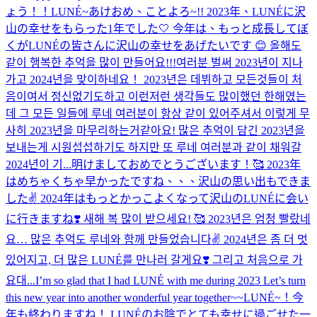
ょう！！
LUNÉ~あけおめ、ことよろ~!! 2023年、LUNÉに沢
山の幸せをもらった1年でした🤍 今年は、もっと成長してぼ
くがLUNÉの皆さんに沢山の幸せをあげたいです 😊 올해도
같이 행복한 추억을 많이 만들어요!!!
여러분 벌써 2023년이 지나
가고 2024년을 맞이하네요！ 2023년은 데뷔하고 모든것들이 처
음이여서 정신없기도하고 이런저런 생각들도 많이했던 한해였는
데 그 모든 일들에 루네 여러분이 항상 같이 있어주셔서 이렇게 무
사히 2023년을 마무리하는거같아요! 많은 추억이 담긴 2023년을
보내는게 시원섭섭하기도 하지만 또 루네 여러분과 같이 채워갈
2024년이 기...
明けましておめでとうございます！🥰 2023年
はめちゃくちゃ早かったですね、、、沢山の思い出もできま
した✌️ 2024年はもっとかっこよくなって沢山のLUNÉに会い
に行きますね❣️ 새해 복 많이 받으세요! 🥰 2023년은 엄청 빨랐네
요… 많은 추억도 루네와 함께 만들었습니다✌️ 2024년은 좀 더 멋
있어지고, 더 많은 LUNÉ를 만나러 갈게요❣️ 그리고 처음으로 가
요대...
I’m so glad that I had LUNÉ with me during 2023 Let’s turn
this new year into another wonderful year together~~
LUNÉ~！今
年も終わりますね！ LUNÉのお陰でとても幸せに過ごせた一