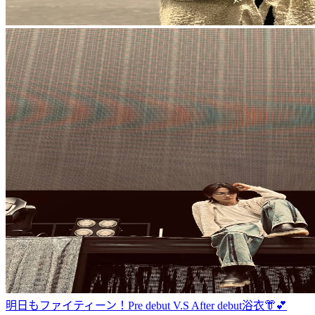
明日もファイティーン！
Pre debut V.S After debut
浴衣👘︎💕︎