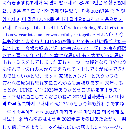
に行きますね❣️ 새해 복 많이 받으세요! 🥰 2023년은 엄청 빨랐네
요… 많은 추억도 루네와 함께 만들었습니다✌️ 2024년은 좀 더 멋
있어지고, 더 많은 LUNÉ를 만나러 갈게요❣️ 그리고 처음으로 가
요대...
I’m so glad that I had LUNÉ with me during 2023 Let’s turn
this new year into another wonderful year together~~
LUNÉ~！今
年も終わりますね！ LUNÉのお陰でとても幸せに過ごせた一
年でした！今振り返ると沢山の事があって、沢山の事を経験
させて貰った年でした。 幸せな思い出も、大変だった思い
出も、ミスをしてしまった事も。一つ一つ糧となり自分なり
に学んで、沢山の人から支えられて、少しですが成長できた
のではないかと思います。 家族とメンバーとスタッフの
方々への感謝も忘れずにこれからも頑張ります。 来年はも
っとか...
LUNÉ~🌙✨️ 2023年ありがとうございます!! ラスト一
日、幸せに過ごしてくださいね💕︎ 2023년 감사했습니다!! 마지
막 하루 행복하게 보내세요~😊
1231❄️もう今年も終わりですね
ー
루네 좋은아침 ㅎㅎ 2023년 마지막 하루 따뜻하고 행복하게 보
내요!!🍀☀️ 皆んなおはよう☀ 2023年最後の日あたたかく、楽
しく過ごせるように！🍀😊
猫っぽいの居ました^ ^
シーグリ