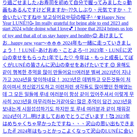
り過ごせました♪お寿司を初めて自分で握ってみました☺️動
画もあるんですけど見ますか~⁇
久しぶり、元気ですか、？
会いたいですね🫶 보고싶어요🫶
🐱の帽子^ ^
🧣
Happy New
Year LUNÉ!!🥳 Im really grateful for being able to end 2023 and
start 2024 while doing what I love💕 I hope that 2024 brings us lots
of joy and that all of us stay happy and healthy😊 あけまして
お...
happy new year〜🍚🍚🍚 2024年も一緒に走っていきまし
ょう！！
LUNÉ~あけおめ、ことよろ~!! 2023年、LUNÉに沢
山の幸せをもらった1年でした🤍 今年は、もっと成長してぼ
くがLUNÉの皆さんに沢山の幸せをあげたいです 😊 올해도
같이 행복한 추억을 많이 만들어요!!!
여러분 벌써 2023년이 지나
가고 2024년을 맞이하네요！ 2023년은 데뷔하고 모든것들이 처
음이여서 정신없기도하고 이런저런 생각들도 많이했던 한해였는
데 그 모든 일들에 루네 여러분이 항상 같이 있어주셔서 이렇게 무
사히 2023년을 마무리하는거같아요! 많은 추억이 담긴 2023년을
보내는게 시원섭섭하기도 하지만 또 루네 여러분과 같이 채워갈
2024년이 기...
明けましておめでとうございます！🥰 2023年
はめちゃくちゃ早かったですね、、、沢山の思い出もできま
した✌️ 2024年はもっとかっこよくなって沢山のLUNÉに会い