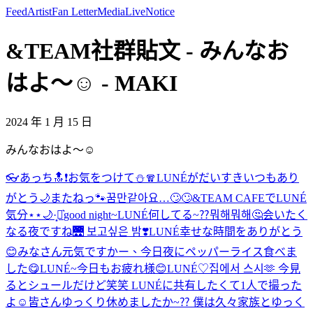
Feed
Artist
Fan Letter
Media
Live
Notice
&TEAM社群貼文 - みんなお
はよ〜☺️ - MAKI
2024 年 1 月 15 日
みんなおはよ〜☺️
👓
あっち🔝❗️
お気をつけて⛄️🧣
LUNÉがだいすき
いつもあり
がとう🌙
またねっ🐾
꿈만같아요…🙄🙄
&TEAM CAFEでLUNÉ
気分⋆⋆🌙·̩͙‪⋆͛
good night~
LUNÉ何してる~⁇뭐해뭐해🤔
会いたく
なる夜ですね🌉 보고싶은 밤❣️
LUNÉ幸せな時間をありがとう
😊
みなさん元気ですかー、今日夜にペッパーライス食べま
した😋
LUNÉ~今日もお疲れ様😊
LUNÉ♡
집에서 스시🫶 今見
るとシュールだけど笑笑 LUNÉに共有したくて1人で撮った
よ☺️
皆さんゆっくり休めましたか~⁇ 僕は久々家族とゆっく