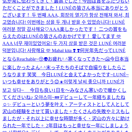
気が常に伝わってきて、最高でした！今回は賞をふたつもい
ただくことができました！LUNÉの皆さん本当にありがとう
ございます！ 두 번째 AAA, 회장의 열기가 항상 전해져 와서, 최
고였습니다! 이번에는 상을 두 개나 받을 수 있었습니다! LUNÉ
여러분 정말 감사해요🤍
AAA楽しかったです！ 二つの賞をも
らえたのはLUNÉの皆さんのおかげです！ 愛してます 🫶
AAA 너무 재미있었어요! 두 가지 상을 받은 것은 LUNÉ 여러분
덕분입니다! 사랑해요 🫶 Mahal kita ❣️ ❣️
何光年先だってLUNÉ
とならReachable~😚👽
お疲れ^ ^
寒くなってきた〜🥶
今日本当
に楽しかったよん^ ^
末っ子たちのそばで自撮りをしたらこ
うなります 笑笑 今日LUNÉと会えてよかったです~
LUNÉ~
いつも幸せをありがとう😊
☀️이렇게 날씨 좋으니까 LUNÉ가
보고 싶다~ 今日も良い1日を〜
みなさん寒いので暖かくし
てくださいね♪ 오야스미~💤
デビューして一年経ちましたね
☺️✨ デビューという夢を叶え、アーティストとして人として
沢山の経験をさせて貰いました。たくさんの失敗やミスもし
ましたが、それ以上に幸せな時間が多く、沢山の方々に助け
られた一年でした。 2年目はもっと幸せな一年にしましょう