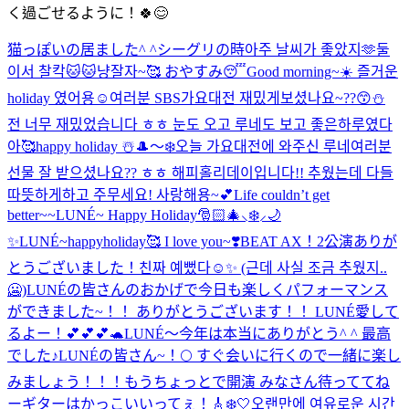
く過ごせるように！🍀😊
猫っぽいの居ました^ ^
シーグリの時아주 날씨가 좋았지🫶
둘
이서 찰칵🐱🐱냥
잘자~🥰 おやすみ😴
Good morning~☀️ 즐거운
holiday 였어용☺️
여러분 SBS가요대전 재밌게보셨나요~??😙⛄️
전 너무 재밌었습니다 ㅎㅎ 눈도 오고 루네도 보고 좋은하루였다
아🥰
happy holiday ☃️
🎩〜❄️
오늘 가요대전에 와주신 루네여러분
선물 잘 받으셨나요?? ㅎㅎ 해피홀리데이입니다!! 추웠는데 다들
따뜻하게하고 주무세요! 사랑해용~💕
Life couldn’t get
better~~
LUNÉ~ Happy Holiday🎅🏻🎄⸜❄️⸝🌙
✨
LUNÉ~happyholiday🥰 I love you~❣️
BEAT AX！2公演ありが
とうございました！
친짜 예뻤다☺️✨ (근데 사실 조금 추웠지..
🥶)
LUNÉの皆さんのおかげで今日も楽しくパフォーマンス
ができました~！！ ありがとうございます！！ LUNÉ愛して
るよー！💕💕💕🐢
LUNÉ〜今年は本当にありがとう^ ^ 最高
でした♪
LUNÉの皆さん~！🌕 すぐ会いに行くので一緒に楽し
みましょう！！！
もうちょっとで開演 みなさん待っててね
ー
ギターはかっこいいってぇ！🎸
❄️🤍
오랜만에 여유로운 시간