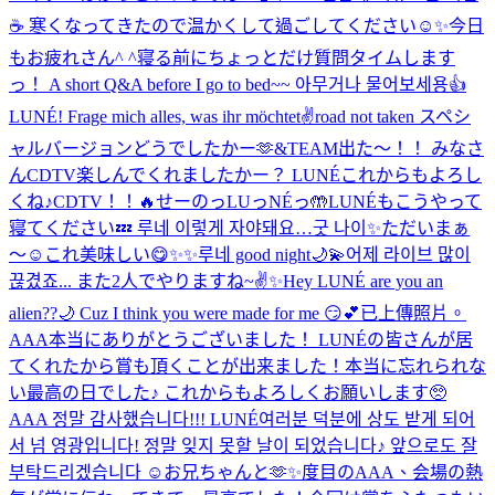
☕️ 寒くなってきたので温かくして過ごしてください☺️✨
今日
もお疲れさん^ ^
寝る前にちょっとだけ質問タイムします
っ！ A short Q&A before I go to bed~~ 아무거나 물어보세용👍
LUNÉ! Frage mich alles, was ihr möchtet✌️
road not taken スペシ
ャルバージョンどうでしたかー🫶
&TEAM出た〜！！ みなさ
んCDTV楽しんでくれましたかー？ LUNÉこれからもよろし
くね♪
CDTV！！🔥
せーのっLUっNÉっ🤲
LUNÉもこうやって
寝てください💤 루네 이렇게 자야돼요…굿 나이✨
ただいまぁ
〜☺️
これ美味しい😋
✨✨
루네 good night🌙💫
어제 라이브 많이
끊겼죠... また2人でやりますね~✌️✨
Hey LUNÉ are you an
alien??🌙 Cuz I think you were made for me 😏💕
已上傳照片。
AAA本当にありがとうございました！ LUNÉの皆さんが居
てくれたから賞も頂くことが出来ました！本当に忘れられな
い最高の日でした♪ これからもよろしくお願いします🥺
AAA 정말 감사했습니다!!! LUNÉ여러분 덕분에 상도 받게 되어
서 넘 영광입니다! 정말 잊지 못할 날이 되었습니다♪ 앞으로도 잘
부탁드리겠습니다 ☺️
お兄ちゃんと🫶✨
度目のAAA、会場の熱