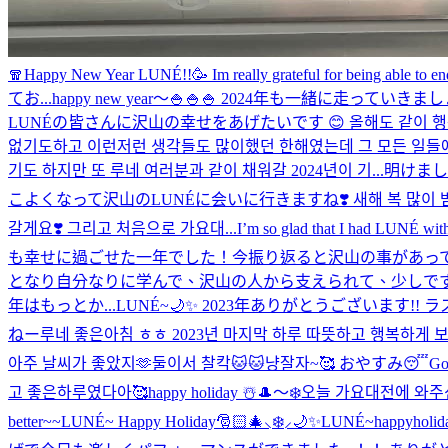
🧣
Happy New Year LUNÉ!!🥳 Im really grateful for being able to end
てお...
happy new year〜🍚🍚🍚 2024年も一緒に走っていき
LUNÉの皆さんに沢山の幸せをあげたいです 😊 올해도 같이 행복
없기도하고 이런저런 생각들도 많이했던 한해였는데 그 모든 일들에 
기도 하지만 또 루네 여러분과 같이 채워갈 2024년이 기...
明けまし
こよくなって沢山のLUNÉに会いに行きますね❣️ 새해 복 많이 받으세요
갈게요❣️ 그리고 처음으로 가요대...
I’m so glad that I had LUNÉ with
も幸せに過ごせた一年でした！今振り返ると沢山の事があっ
となり自分なりに学んで、沢山の人から支えられて、少しです
年はもっとか...
LUNÉ~🌙✨️ 2023年ありがとうございます!!
ねー
루네 좋은아침 ㅎㅎ 2023년 마지막 하루 따뜻하고 행복하
아주 날씨가 좋았지🫶
둘이서 찰칵🐱🐱냥
잘자~🥰 おやすみ😴
Go
고 좋은하루였다아🥰
happy holiday ☃️
🎩〜❄️
오늘 가요대전에 와주신
better~~
LUNÉ~ Happy Holiday🎅🏻🎄⸜❄️⸝🌙✨
LUNÉ~happyholiday