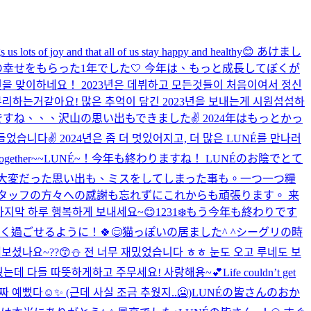
gs us lots of joy and that all of us stay happy and healthy😊 あけまし
に沢山の幸せをもらった1年でした🤍 今年は、もっと成長してぼくが
24년을 맞이하네요！ 2023년은 데뷔하고 모든것들이 처음이여서 정신
무리하는거같아요! 많은 추억이 담긴 2023년을 보내는게 시원섭섭하
すね、、、沢山の思い出もできました✌️ 2024年はもっとかっ
습니다✌️ 2024년은 좀 더 멋있어지고, 더 많은 LUNÉ를 만나러
together~~
LUNÉ~！今年も終わりますね！ LUNÉのお陰でとて
大変だった思い出も、ミスをしてしまった事も。一つ一つ糧
タッフの方々への感謝も忘れずにこれからも頑張ります。 来
마지막 하루 행복하게 보내세요~😊
1231❄️もう今年も終わりです
楽しく過ごせるように！🍀😊
猫っぽいの居ました^ ^
シーグリの時
보셨나요~??😙⛄️ 전 너무 재밌었습니다 ㅎㅎ 눈도 오고 루네도 보
웠는데 다들 따뜻하게하고 주무세요! 사랑해용~💕
Life couldn’t get
짜 예뻤다☺️✨ (근데 사실 조금 추웠지..🥶)
LUNÉの皆さんのおか