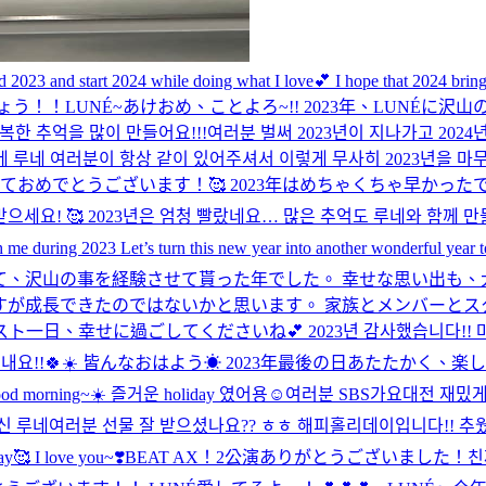
 2023 and start 2024 while doing what I love💕 I hope that 2024 brin
ましょう！！
LUNÉ~あけおめ、ことよろ~!! 2023年、LUNÉ
한 추억을 많이 만들어요!!!
여러분 벌써 2023년이 지나가고 20
루네 여러분이 항상 같이 있어주셔서 이렇게 무사히 2023년을 마
ておめでとうございます！🥰 2023年はめちゃくちゃ早かったで
! 🥰 2023년은 엄청 빨랐네요… 많은 추억도 루네와 함께 만들었
 me during 2023 Let’s turn this new year into another wonderful year 
て、沢山の事を経験させて貰った年でした。 幸せな思い出も、
が成長できたのではないかと思います。 家族とメンバーとス
 ラスト一日、幸せに過ごしてくださいね💕︎ 2023년 감사했습니다!! 
게 보내요!!🍀☀️ 皆んなおはよう☀ 2023年最後の日あたたかく、
od morning~☀️ 즐거운 holiday 였어용☺️
여러분 SBS가요대전 재밌게
 루네여러분 선물 잘 받으셨나요?? ㅎㅎ 해피홀리데이입니다!! 추
🥰 I love you~❣️
BEAT AX！2公演ありがとうございました！
친