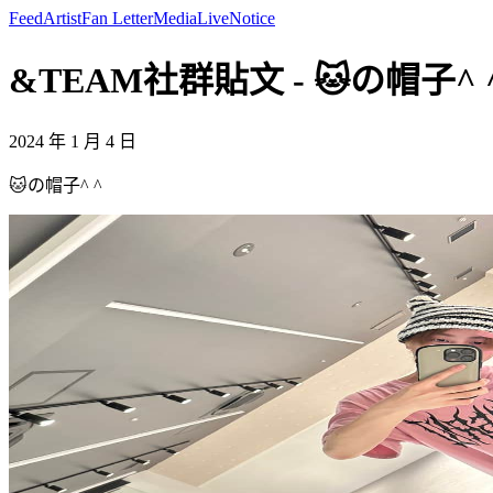
Feed
Artist
Fan Letter
Media
Live
Notice
&TEAM社群貼文 - 🐱の帽子^ ^ 
2024 年 1 月 4 日
🐱の帽子^ ^