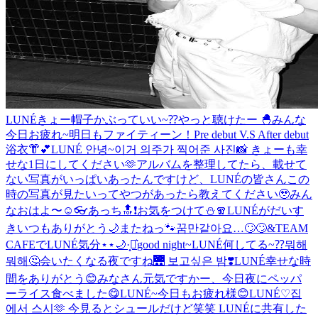
LUNÉきょー帽子かぶっていい~⁇
やっと聴けたー 🐣
みんな
今日お疲れ~
明日もファイティーン！
Pre debut V.S After debut
浴衣👘︎💕︎
LUNÉ 안녕~이거 의주가 찍어준 사진📸 きょーも幸
せな1日にしてください🫶
アルバムを整理してたら、載せて
ない写真がいっぱいあったんですけど、LUNÉの皆さんこの
時の写真が見たいってやつがあったら教えてください🥹
みん
なおはよ〜☺️
👓
あっち🔝❗️
お気をつけて⛄️🧣
LUNÉがだいす
き
いつもありがとう🌙
またねっ🐾
꿈만같아요…🙄🙄
&TEAM
CAFEでLUNÉ気分⋆⋆🌙·̩͙‪⋆͛
good night~
LUNÉ何してる~⁇뭐해
뭐해🤔
会いたくなる夜ですね🌉 보고싶은 밤❣️
LUNÉ幸せな時
間をありがとう😊
みなさん元気ですかー、今日夜にペッパ
ーライス食べました😋
LUNÉ~今日もお疲れ様😊
LUNÉ♡
집
에서 스시🫶 今見るとシュールだけど笑笑 LUNÉに共有した