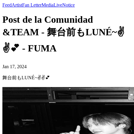
Feed
Artist
Fan Letter
Media
Live
Notice
Post de la Comunidad
&TEAM - 舞台前もLUNÉ~✌️
✌️💕 - FUMA
Jan 17, 2024
舞台前もLUNÉ~✌️✌️💕