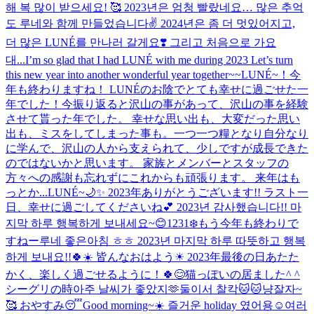
해 복 많이 받으세요! 🥰 2023년은 엄청 빨랐네요… 많은 추억
도 루네와 함께 만들었습니다✌️ 2024년은 좀 더 멋있어지고,
더 많은 LUNÉ를 만나러 갈게요❣️ 그리고 처음으로 가요
대...
I’m so glad that I had LUNÉ with me during 2023 Let’s turn
this new year into another wonderful year together~~
LUNÉ~！今
年も終わりますね！ LUNÉのお陰でとても幸せに過ごせた一
年でした！今振り返ると沢山の事があって、沢山の事を経験
させて貰った年でした。 幸せな思い出も、大変だった思い
出も、ミスをしてしまった事も。一つ一つ糧となり自分なり
に学んで、沢山の人から支えられて、少しですが成長できた
のではないかと思います。 家族とメンバーとスタッフの
方々への感謝も忘れずにこれからも頑張ります。 来年はも
っとか...
LUNÉ~🌙✨️ 2023年ありがとうございます!! ラスト一
日、幸せに過ごしてくださいね💕︎ 2023년 감사했습니다!! 마
지막 하루 행복하게 보내세요~😊
1231❄️もう今年も終わりで
すねー
루네 좋은아침 ㅎㅎ 2023년 마지막 하루 따뜻하고 행복
하게 보내요!!🍀☀️ 皆んなおはよう☀ 2023年最後の日あたた
かく、楽しく過ごせるように！🍀😊
猫っぽいの居ました^ ^
シーグリの時아주 날씨가 좋았지🫶
둘이서 찰칵🐱🐱냥
잘자~
🥰 おやすみ😴
Good morning~☀️ 즐거운 holiday 였어용☺️
여러