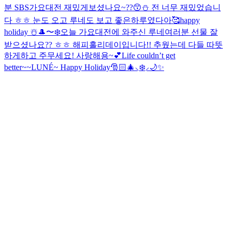
분 SBS가요대전 재밌게보셨나요~??😙⛄️ 전 너무 재밌었습니
다 ㅎㅎ 눈도 오고 루네도 보고 좋은하루였다아🥰
happy
holiday ☃️
🎩〜❄️
오늘 가요대전에 와주신 루네여러분 선물 잘
받으셨나요?? ㅎㅎ 해피홀리데이입니다!! 추웠는데 다들 따뜻
하게하고 주무세요! 사랑해용~💕
Life couldn’t get
better~~
LUNÉ~ Happy Holiday🎅🏻🎄⸜❄️⸝🌙✨