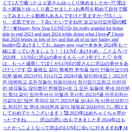
くて1人で撮ったよ☺️
皆さんゆっくり休めましたか~⁇ 僕は
久々家族とゆっくり過ごせました♪お寿司を初めて自分で握
ってみました☺️動画もあるんですけど見ますか~⁇
久しぶ
り、元気ですか、？会いたいですね🫶 보고싶어요🫶
🐱の帽
子^ ^
🧣
Happy New Year LUNÉ!!🥳 Im really grateful for being
able to end 2023 and start 2024 while doing what I love💕 I hope
that 2024 brings us lots of joy and that all of us stay happy and
healthy😊 あけましてお...
happy new year〜🍚🍚🍚 2024年も一
緒に走っていきましょう！！
LUNÉ~あけおめ、ことよろ~!!
2023年、LUNÉに沢山の幸せをもらった1年でした🤍 今年
は、もっと成長してぼくがLUNÉの皆さんに沢山の幸せをあ
げたいです 😊 올해도 같이 행복한 추억을 많이 만들어요!!!
여
러분 벌써 2023년이 지나가고 2024년을 맞이하네요！ 2023년
은 데뷔하고 모든것들이 처음이여서 정신없기도하고 이런저
런 생각들도 많이했던 한해였는데 그 모든 일들에 루네 여러분
이 항상 같이 있어주셔서 이렇게 무사히 2023년을 마무리하는
거같아요! 많은 추억이 담긴 2023년을 보내는게 시원섭섭하기
도 하지만 또 루네 여러분과 같이 채워갈 2024년이 기...
明けま
しておめでとうございます！🥰 2023年はめちゃくちゃ早か
ったですね、、、沢山の思い出もできました✌️ 2024年はも
っとかっこよくなって沢山のLUNÉに会いに行きますね❣️ 새