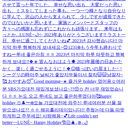
させて貰った年でした。 幸せな思い出も、大変だった思い
出も、ミスをしてしまった事も。一つ一つ糧となり自分なり
に学んで、沢山の人から支えられて、少しですが成長できた
のではないかと思います。 家族とメンバーとスタッフの
方々への感謝も忘れずにこれからも頑張ります。 来年はも
っとか...
LUNÉ~🌙✨️ 2023年ありがとうございます!! ラスト一
日、幸せに過ごしてくださいね💕︎ 2023년 감사했습니다!! 마
지막 하루 행복하게 보내세요~😊
1231❄️もう今年も終わりで
すねー
루네 좋은아침 ㅎㅎ 2023년 마지막 하루 따뜻하고 행복
하게 보내요!!🍀☀️ 皆んなおはよう☀ 2023年最後の日あたた
かく、楽しく過ごせるように！🍀😊
猫っぽいの居ました^ ^
シーグリの時아주 날씨가 좋았지🫶
둘이서 찰칵🐱🐱냥
잘자~
🥰 おやすみ😴
Good morning~☀️ 즐거운 holiday 였어용☺️
여러
분 SBS가요대전 재밌게보셨나요~??😙⛄️ 전 너무 재밌었습니
다 ㅎㅎ 눈도 오고 루네도 보고 좋은하루였다아🥰
happy
holiday ☃️
🎩〜❄️
오늘 가요대전에 와주신 루네여러분 선물 잘
받으셨나요?? ㅎㅎ 해피홀리데이입니다!! 추웠는데 다들 따뜻
하게하고 주무세요! 사랑해용~💕
Life couldn’t get
better~~
LUNÉ~ Happy Holiday🎅🏻🎄⸜❄️⸝🌙