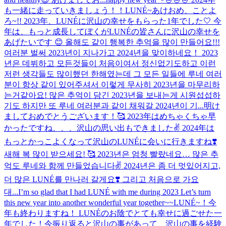
も一緒に走っていきましょう！！
LUNÉ~あけおめ、ことよ
ろ~!! 2023年、LUNÉに沢山の幸せをもらった1年でした🤍 今
年は、もっと成長してぼくがLUNÉの皆さんに沢山の幸せを
あげたいです 😊 올해도 같이 행복한 추억을 많이 만들어요!!!
여러분 벌써 2023년이 지나가고 2024년을 맞이하네요！ 2023
년은 데뷔하고 모든것들이 처음이여서 정신없기도하고 이런
저런 생각들도 많이했던 한해였는데 그 모든 일들에 루네 여러
분이 항상 같이 있어주셔서 이렇게 무사히 2023년을 마무리하
는거같아요! 많은 추억이 담긴 2023년을 보내는게 시원섭섭하
기도 하지만 또 루네 여러분과 같이 채워갈 2024년이 기...
明け
ましておめでとうございます！🥰 2023年はめちゃくちゃ早
かったですね、、、沢山の思い出もできました✌️ 2024年は
もっとかっこよくなって沢山のLUNÉに会いに行きますね❣️
새해 복 많이 받으세요! 🥰 2023년은 엄청 빨랐네요… 많은 추
억도 루네와 함께 만들었습니다✌️ 2024년은 좀 더 멋있어지고,
더 많은 LUNÉ를 만나러 갈게요❣️ 그리고 처음으로 가요
대...
I’m so glad that I had LUNÉ with me during 2023 Let’s turn
this new year into another wonderful year together~~
LUNÉ~！今
年も終わりますね！ LUNÉのお陰でとても幸せに過ごせた一
年でした！今振り返ると沢山の事があって、沢山の事を経験