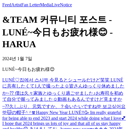
Feed
Artist
Fan Letter
Media
Live
Notice
&TEAM 커뮤니티 포스트 -
LUNÉ~今日もお疲れ様😊 -
HARUA
2024년 1월 7일
LUNÉ~今日もお疲れ様😊
LUNÉ♡
집에서 스시🫶 今見るとシュールだけど笑笑 LUNÉ
に共有したくて1人で撮ったよ☺️
皆さんゆっくり休めました
か~⁇ 僕は久々家族とゆっくり過ごせました♪お寿司を初め
て自分で握ってみました☺️動画もあるんですけど見ますか
~⁇
久しぶり、元気ですか、？会いたいですね🫶 보고싶어요
🫶
🐱の帽子^ ^
🧣
Happy New Year LUNÉ!!🥳 Im really grateful
for being able to end 2023 and start 2024 while doing what I love💕
I hope that 2024 brings us lots of joy and that all of us stay happy
and healthy😊 あけましてお...
happy new year〜🍚🍚🍚 2024年