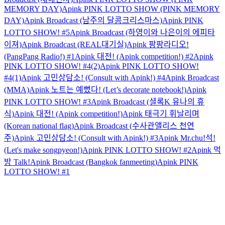
MEMORY DAY)
Apink PINK LOTTO SHOW (PINK MEMORY
DAY)
Apink Broadcast (남주의 달콤크리스마스)
Apink PINK
LOTTO SHOW! #5
Apink Broadcast (하영이와 나은이의 에피타
이져)
Apink Broadcast (REAL대기실)
Apink 팡팡라디오!
(PangPang Radio!) #1
Apink 대전! (Apink competition!) #2
Apink
PINK LOTTO SHOW! #4(2)
Apink PINK LOTTO SHOW!
#4(1)
Apink 고민상담소! (Consult with Apink!) #4
Apink Broadcast
(MMA)
Apink 노트는 예뻤다! (Let’s decorate notebook!)
Apink
PINK LOTTO SHOW! #3
Apink Broadcast (셜록K 유나의 휴
식)
Apink 대전! (Apink competition!)
Apink 태극기 휘날리며
(Korean national flag)
Apink Broadcast (수사관앨리스 천연
주)
Apink 고민상담소! (Consult with Apink!) #3
Apink Mr.chu!석!
(Let's make songpyeon!)
Apink PINK LOTTO SHOW! #2
Apink 먹
방 Talk!
Apink Broadcast (Bangkok fanmeeting)
Apink PINK
LOTTO SHOW! #1