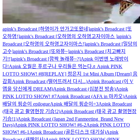
apink's Broadcast [하영이가 안가고또왔네]
apink's Broadcast [또
오하영!]
apink's Broadcast [오하영의 오하영고자이마스 ]
apink's
Broadcast [오하영의 오하영고자이마스!]
apink's Broadcast [밀당의
고수]
apink's Broadcast [또와쮸~]
apink's Broadcast [치고빠지
기!!]
apink's Broadcast [깜짝 놀래쮸~?]
Apink 이번엔 노래방이
다!
Apink 오월은 푸르구나 우리들은 먹는다♬
Apink PINK
LOTTO SHOW! #8
[REPLAY] 정은지 1st Mini Album [Dream] 음
감회
Apink Broadcast (떨어뜨려서 다시...)
Apink Broadcast (이 V
앱을 당신에게 DREAM)
Apink Broadcast (십분전 방송)
Apink
PINK LOTTO SHOW! #7
Apink Broadcast (AFA in 마카오)
Apink
배달의 핑순이 epilogue
Apink 배달의 핑순이=3
Apink Broadcast
(태국 광고 촬영현장 기습!2)
Apink Broadcast (태국 광고 촬영현장
기습!1)
Apink Broadcast (Japan 2nd Fanmeeting_Brand New
Days)
Apink PINK LOTTO SHOW! #6-2
Apink PINK LOTTO
SHOW! #6-1
Apink Broadcast (골든디스크 대기실)
Apink
Broadcast (새해인사)
Apink PINK LOTTO SHOW (PINK