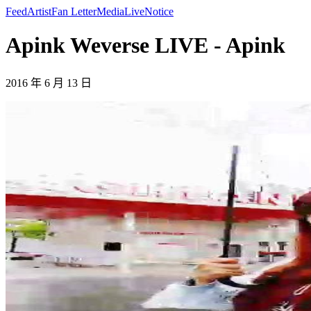
Feed
Artist
Fan Letter
Media
Live
Notice
Apink Weverse LIVE - Apink
2016 年 6 月 13 日