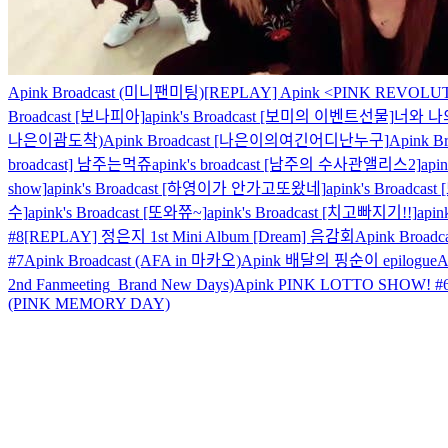
Apink Broadcast (미니팬미팅)
[REPLAY] Apink <PINK REVOLUT
Broadcast [보나피아]
apink's Broadcast [보미의 이벤트선물]
너와 나
나은이괌도착)
Apink Broadcast [나은이의여긴어디난누구]
Apink Br
broadcast] 남주는먹쥬
apink's broadcast [남주의 수사관앨리스2]
api
show]
apink's Broadcast [하영이가 안가고또왔네]
apink's Broadcas
수]
apink's Broadcast [또와쮸~]
apink's Broadcast [치고빠지기!!]
api
#8
[REPLAY] 정은지 1st Mini Album [Dream] 음감회
Apink Broad
#7
Apink Broadcast (AFA in 마카오)
Apink 배달의 핑순이 epilogue
A
2nd Fanmeeting_Brand New Days)
Apink PINK LOTTO SHOW! #6
(PINK MEMORY DAY)