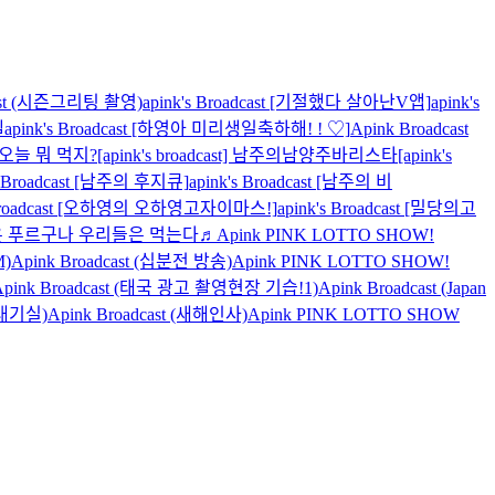
cast (시즌그리팅 촬영)
apink's Broadcast [기절했다 살아난V앱]
apink's
벨
apink's Broadcast [하영아 미리생일축하해! ! ♡]
Apink Broadcast
오늘 뭐 먹지?
[apink's broadcast] 남주의남양주바리스타
[apink's
's Broadcast [남주의 후지큐]
apink's Broadcast [남주의 비
s Broadcast [오하영의 오하영고자이마스!]
apink's Broadcast [밀당의고
월은 푸르구나 우리들은 먹는다♬
Apink PINK LOTTO SHOW!
M)
Apink Broadcast (십분전 방송)
Apink PINK LOTTO SHOW!
Apink Broadcast (태국 광고 촬영현장 기습!1)
Apink Broadcast (Japan
 대기실)
Apink Broadcast (새해인사)
Apink PINK LOTTO SHOW