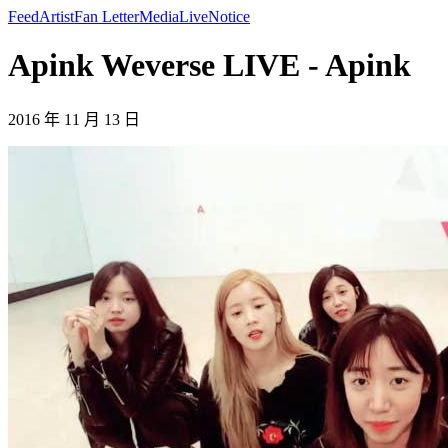
Feed
Artist
Fan Letter
Media
Live
Notice
Apink Weverse LIVE - Apink
2016 年 11 月 13 日