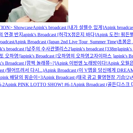
ION> Showcase
Apink's broadcast [내가 설렐수 있게]
Apink broad
의 연결 반지
apink's Broadcast [허각X정은지 바다]
Apink 도전! 핑든
oadcast
Apink Broadcast (Japan 2nd Live Tour_Summer Time)
초봄은 
nk's broadcast [남주의 수사관앨리스2]
apink's broadcast [338m]
apink
t [또 오하영!]
apink's Broadcast [오하영의 오하영고자이마스 ]
apink'
nk's Broadcast [깜짝 놀래쮸~?]
Apink 이번엔 노래방이다!
Apink 오
cast (떨어뜨려서 다시...)
Apink Broadcast (이 V앱을 당신에게 DREA
pink 배달의 핑순이=3
Apink Broadcast (태국 광고 촬영현장 기습!2)
-2
Apink PINK LOTTO SHOW! #6-1
Apink Broadcast (골든디스크