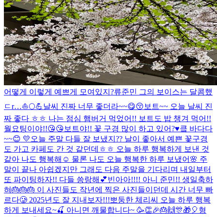
어떻게 이렇게 예쁘게 모여있지?
류준민 그의 보이스는 달콤했
ㄷr…
⛵️🌕💪
날씨 진짜 너무 좋더라~~😋😚
보트~~ 오늘 날씨 진
짜 좋다 ㅎㅎ 나는 점심 햄버거 먹었어!! 보트도 밥 챙겨 먹어!!
월요팅이야!!😘😘
보트야!! 꽃 구경 많이 하고 있어?♥️
킄 바다다
~~😊 💛
오늘 주말 다들 잘 보냈지?? 날이 좋아서 예쁜 꽃구경
도 가고 카페도 간 것 같던데ㅎㅎ 오늘 하루 행복하게 보낸 것
같아 나도 행복해☺️ 물론 나도 오늘 행복한 하루 보냈어🌸 주
말이 끝나 아쉽겠지만 그래도 다음 주말을 기다리며 내일부터
또 파이팅하자!! 다들 씅랑해💕
빈아아!!!! 아니 준민!! 생일축하
혀🎂🎂🎂 이 사진들도 작년에 찍은 사진들이던데 시간 너무 빠
르다🥲 2025년도 잘 지내보자!!!
뽀둥한 체리씨 오늘 하루 행복
하게 보내세요~🍒 아니면 깨물합니다~ 🥳👏🎉🎂🙌🎊🎁🎈
형