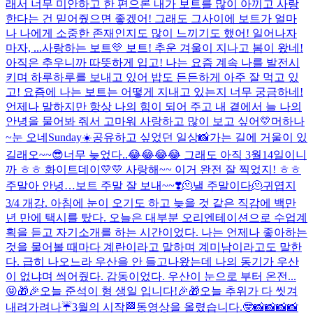
래서 너무 미안하고 한 편으론 내가 보트를 많이 아끼고 사랑
한다는 건 믿어줬으면 좋겠어! 그래도 그사이에 보트가 얼마
나 나에게 소중한 존재인지도 많이 느끼기도 했어! 일어나자
마자, ...
사랑하는 보트💛 보트! 추운 겨울이 지나고 봄이 왔네!
아직은 추우니까 따뜻하게 입고! 나는 요즘 계속 나를 발전시
키며 하루하루를 보내고 있어 밥도 든든하게 아주 잘 먹고 있
고! 요즘에 나는 보트는 어떻게 지내고 있는지 너무 궁금하네!
언제나 말하지만 항상 나의 힘이 되어 주고 내 곁에서 늘 나의
안녕을 물어봐 줘서 고마워 사랑하고 많이 보고 싶어💛
머하나
~
눈 오네
Sunday☀️
공유하고 싶었던 일상📸
가는 길에 거울이 있
길래오~~
😎
너무 늦었다..😂😂😂😂 그래도 아직 3월14일이니
까 ㅎㅎ 화이트데이💛💛 사랑해~~ 이거 완전 잘 찍었지! ㅎㅎ
주말아 안녕…
보트 주말 잘 보내~~❣️
🫠낼 주말이다🫠
귀엽지
3/4 개강. 아침에 눈이 오기도 하고 늦을 것 같은 직감에 백만
년 만에 택시를 탔다. 오늘은 대부분 오리엔테이션으로 수업계
획을 듣고 자기소개를 하는 시간이었다. 나는 언제나 좋아하는
것을 물어볼 때마다 계란이라고 말하며 계미남이라고도 말한
다. 급히 나오느라 우산을 안 들고나왔는데 나의 동기가 우산
이 없냐며 씌어줬다. 감동이었다. 우산이 눈으로 부터 온전...
😝
🎁🎉오늘 준석이 형 생일 입니다!🎉🎁
오늘 추위가 다 씻겨
내려가려나☔️
3월의 시작🏁
동영상을 올렸습니다.
🤓
📸📸📸📸