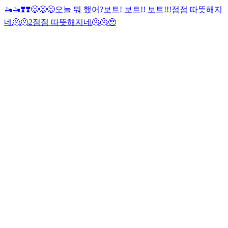
🚤🚤❣️❣️
😋😋😋
오늘 뭐 했어?
보트! 보트!! 보트!!!
점점 따뜻해지
네🫠🫠2
점점 따뜻해지네🫠🫠
🥹