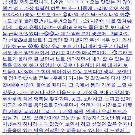
님 생일 축하드립니다..!!🎉🎉 ㅋㅋㅋㅋㅋ 오늘 맛있는 거 많이
챙겨 먹고 가장 행복한 하루 보내~~ 나중에 나리랑 같이 산책
하자🐶🐶 (영상: 보트도 아~~😦)
내일 무슨 날~~?ㅎ 내일 봐🤓
나도 벚꽃 볼래🌸
🎶빈노추🎶
오늘의 나:🫠 시간에 나를 맡겨😂
이게 그렇게 유행이라며~ 어때!
🍎오늘도 좋은 하루 보내🍎
오
늘 급식 맛있었다~~😋😋
나 계란 알레르기 생겼어…
3월 마지
막 선물🎁
보트보트!!! 그동안 잘 지냈지?? 우선 너무 늦게 와서
미안해ㅠㅠ 😭😭 항상 우리 보트 기다리게만 하구 기다리면
서도 좋은 말만 해줘서 고맙고 미안한 마음뿐이야… 🥺 그래도
보트가 올려준 글 보면서 보트 생각하면서 내가 할 수 있는 일
들을 열심히 하고 있었어! 이 글로 다 표현이 안 될 테지만 보
트들이 내 삶에 큰 힘이 되어줘서 항상 고맙다고 생각...
오랜만
에 엄마랑🙂 with.큰누나
추위가 가시는 것 같았는데 다시 찾아
왔네❄️❄️ 바람이 불어올 때마다, 그 속에서 봄의 기운을 느낄 수
있듯이, 나는 언제나 같은 마음으로 이 계절을 보내고 있어 하
루하루의 작은 행복을 찾아가며, 웃고, 노래하고, 느끼고 있어!
지금의 순간을 음악으로 담아두면서, 언젠가 이 시간들도 따뜻
한 기억이 되겠지! 그리고 그 기억 속엔, 언제나 우리 보트가
있을 거...
보트, 오랜만이야! 그동안 잘 지냈지? 그동안 뭐 하고
지냈는지 하나하나 다 읽었어 보면서 하고 싶었던 말은 언제나
마음속에 있는 말을 전달할 수 없을 때도 있다는 걸 느꼈어 그