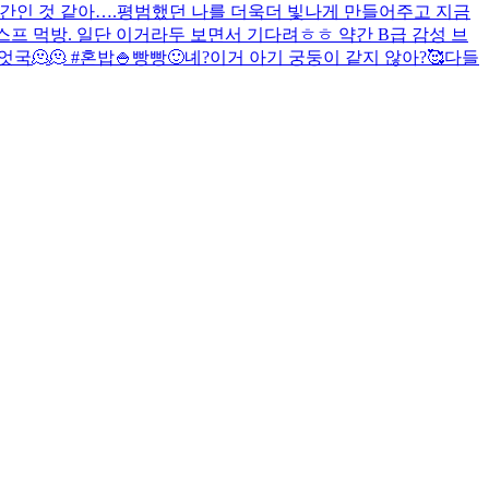
 한 시간인 것 같아….평범했던 나를 더욱더 빛나게 만들어주고 지금
프 먹방. 일단 이거라두 보면서 기다려ㅎㅎ 약간 B급 감성 브
국🫠🫠 #혼밥🍚
빵빵🙂
녜?
이거 아기 궁둥이 같지 않아?🥰
다들