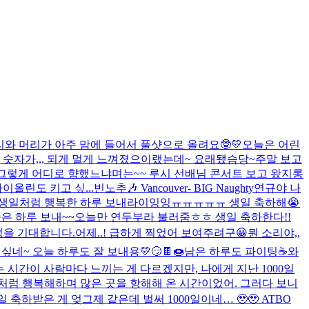
리와 머리가 아주 맘에 들어서 풀샷으로 올려요🤓💛
오늘은 어린
숫자가,,, 되게 멀게 느껴졌으
이랬는데~ 요래됐슴당~
주말 보고
😝 그렇게 어디로 향했느냐며는~~ 루시 선배님 콘서트 보고 왔지롱
이올린도 키고 싶...
빈노추🎶 Vancouver- BIG Naughty
연규야 나
생일처럼 행복한 하루 보내라이잉잉ㅠㅠㅠㅠㅠ 생일 축하해😭
좋은 하루 보내~~
오늘만 연두부라 불러줌ㅎㅎ 생일 축하한다!!
성을 기대합니다.
어제..! 급하게 찍었어 보여주려구😀
뭔 소리야,,
싶네~ 오늘 하루도 잘 보내용💛
😏
🍫🍩
남은 하루도 파이팅☕️
와
이라는 시간이 사람마다 느끼는 게 다르겠지만, 나에게 지난 1000일
것처럼 행복해하며 많은 곳을 항해해 온 시간이었어. 그러다 보니
! 100일 축하받은 게 엊그제 같은데 벌써 1000일이네… 🥹🥹 ATBO