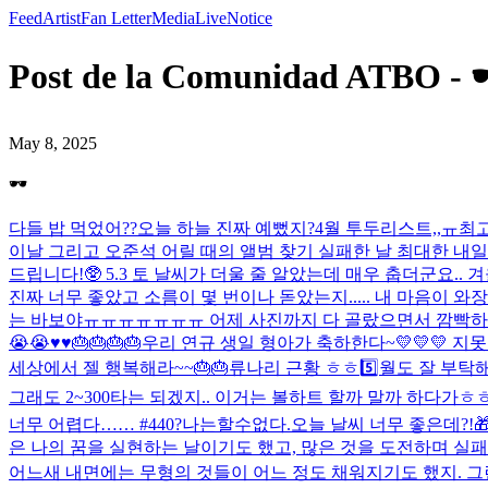
Feed
Artist
Fan Letter
Media
Live
Notice
Post de la Comunidad ATBO - 
May 8, 2025
🕶️
다들 밥 먹었어??
오늘 하늘 진짜 예뻤지?
4월 투두리스트,,ㅠ
최
이날 그리고 오준석 어릴 때의 앨범 찾기 실패한 날 최대한 내일까
드립니다!🥸 5.3 토 날씨가 더울 줄 알았는데 매우 춥더군요.
진짜 너무 좋았고 소름이 몇 번이나 돋았는지..... 내 마음이 
는 바보야ㅠㅠㅠㅠㅠㅠㅠ 어제 사진까지 다 골랐으면서 깜빡하
😭😭♥️♥️🎂🎂🎂🎂
우리 연규 생일 형아가 축하한다~💛💛💛 지못
세상에서 젤 행복해라~~🎂🎂
류나리 근황 ㅎㅎ
5️⃣월도 잘 부탁해
그래도 2~300타는 되겠지.. 이거는 볼하트 할까 말까 하다가ㅎ
너무 어렵다…… #440?나는할수없다.
오늘 날씨 너무 좋은데?!

은 나의 꿈을 실현하는 날이기도 했고, 많은 것을 도전하며 실패
어느새 내면에는 무형의 것들이 어느 정도 채워지기도 했지. 그런