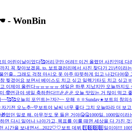
️ - WonBin
고의 어린이날이었다🥰
어리구만 어려!! 이건 올렸던 사진인데 다
지 꼭 찾아보겠음. to. 보트
갤러리에서 사진 찾다가 21년이라는 
. 겨울인줄.. 그래도 걱정 마시오 옷 아주 따뜻하게 입고 나갔다여
와장창 찢겼어요 보면서 베이스도 치고 싶고 일렉기타도 치고 싶고 바
고 이제야 올린다ㅠㅠㅠㅠㅠ 생일은 하루 지났지만 오늘까지도 
미 🤓
연규야 생일 축하한다!!!🎉🎉🎉 오늘 맛있는 거 많이 먹고 
~~🥰🥰
오늘의 포인트는?
자?~~ 모해 ㅎㅎ
Sunday☀️
보트의 창의
ㅎ
자기전 오노추~💛
보트야 날씨 너무 좋다 그치 오늘따라 더 보고 
🎁
없던 일로 해. 아무것도 못 들은 거야🤐🤐
1000일. 1000일
하면 다시 일어나 나아가고, 목표를 이룰 때면 세상을 다 가진 
 시간을 보내면서...
2022🤍🤍
보트 데뷔 1️⃣0️⃣0️⃣0️⃣일이야!!