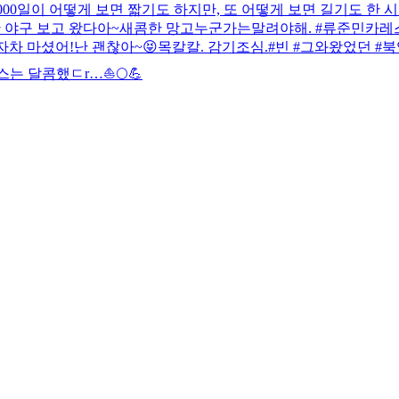
🎉 1000일이 어떻게 보면 짧기도 하지만, 또 어떻게 보면 길기도
난 야구 보고 왔다아~
새콤한 망고
누군가는말려야해. #류준민
카레스
자차 마셨어!
난 괜찮아~😝
목칼칼. 감기조심.
#빈 #그와왔었던 #북엇
스는 달콤했ㄷr…
⛵️🌕💪