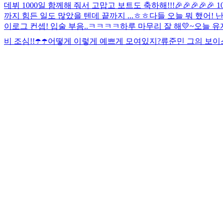
데뷔 1000일 함께해 줘서 고맙고 보트도 축하해!!!🎉🎉🎉
까지 힘든 일도 많았을 텐데 끝까지 ...
ㅎㅎ다들 오늘 뭐 했어! 
이로그 컨셉! 입술 부음..ㅋㅋㅋㅋ
하루 마무리 잘 해💛~
오늘 유
비 조심!!☂️☂️
어떻게 이렇게 예쁘게 모여있지?
류준민 그의 보이