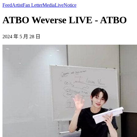
Feed
Artist
Fan Letter
Media
Live
Notice
ATBO Weverse LIVE - ATBO
2024 年 5 月 28 日