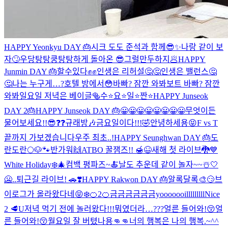
HAPPY Yeonkyu DAY 🎂
시크 도도 준석과 함께😎✨
나랑 같이 보
자🙄
우당탕탕쿵탕탕하게 돌아온 😎
그럴만두하지🥟
HAPPY
Junmin DAY 🎂
할수있다✊✊
인생은 리허설🤔🤔
인생은 밸런스🤔
🤔
나는 누구게…?
호텔 방에서😳
바빠? 잠깐 와봐
보트 바빠? 잠깐
와봐
일요일 저녁은 베이글🥯
수⭐️요⭐️일⭐️짠⭐️
HAPPY Junseok
DAY 2🎂
HAPPY Junseok DAY 🎂
😀😀😀😀😀😀😀😀
무엇이든
물어보세요!!😎❓❓
규래방🎶
금요일이다!!!🤣
안녕하세용😝
F vs T
끝까지 가보겠습니다
우주 최초..!
HAPPY Seunghwan DAY 🎂
도
란도란🌕
🐶🐾
반가워🙌
ATBO 꿀잼즈!! 🍯😆
새해 첫 라이브🐉💙
White Holiday❄️🎄
컴백 평파즈~🍝
날도 추운데 같이 놀자~~☃️🤍
🥶..
퇴근길 라이브! 🚗❣️
HAPPY Rakwon DAY 🎂
알록달록🎨
😏
브
이로그가 올라왔다네😝
❄️
🍊2
🍊
금금금금금금yooooooilllllllll
Nice
2 🥩U
저녁 먹기 전에 놀러왔다!!!
뭐였더라…???
얼른 들어와!😚
얼
른 들어와!😚
월요일 잘 버텼나용👊👊
너의 행복은 나의 행복.~^^