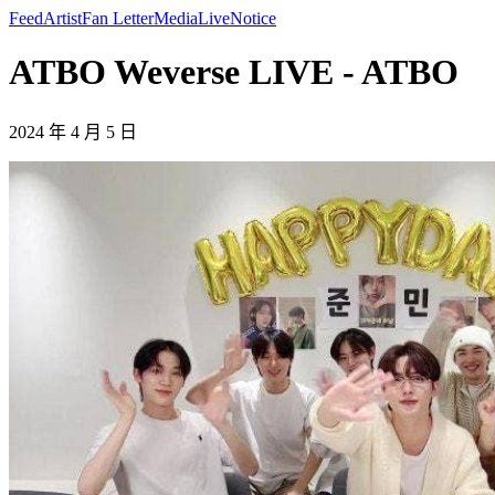
Feed
Artist
Fan Letter
Media
Live
Notice
ATBO Weverse LIVE - ATBO
2024 年 4 月 5 日