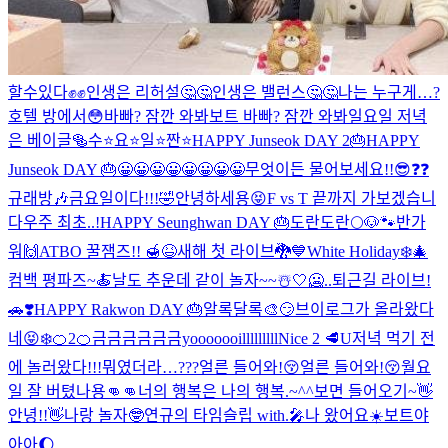
할수있다✊✊
인생은 리허설🤔🤔
인생은 밸런스🤔🤔
나는 누구게…?
호텔 방에서😳
바빠? 잠깐 와봐
보트 바빠? 잠깐 와봐
일요일 저녁
은 베이글🥯
수⭐️요⭐️일⭐️짠⭐️
HAPPY Junseok DAY 2🎂
HAPPY
Junseok DAY 🎂
😀😀😀😀😀😀😀😀
무엇이든 물어보세요!!😎❓❓
규래방🎶
금요일이다!!!🤣
안녕하세용😝
F vs T 끝까지 가보겠습니
다
우주 최초..!
HAPPY Seunghwan DAY 🎂
도란도란🌕
🐶🐾
반가
워🙌
ATBO 꿀잼즈!! 🍯😆
새해 첫 라이브🐉💙
White Holiday❄️🎄
컴백 평파즈~🍝
날도 추운데 같이 놀자~~☃️🤍
🥶..
퇴근길 라이브!
🚗❣️
HAPPY Rakwon DAY 🎂
알록달록🎨
😏
브이로그가 올라왔다
네😝
❄️
🍊2
🍊
금금금금금금yooooooilllllllll
Nice 2 🥩U
저녁 먹기 전
에 놀러왔다!!!
뭐였더라…???
얼른 들어와!😚
얼른 들어와!😚
월요
일 잘 버텼나용👊👊
너의 행복은 나의 행복.~^^
보면 들어오기~👋
안녕!!👋
나랑 놀자🤓
연규의 타임슬립 with.🎤
나 왔어요☀️
보트야
아아🌔