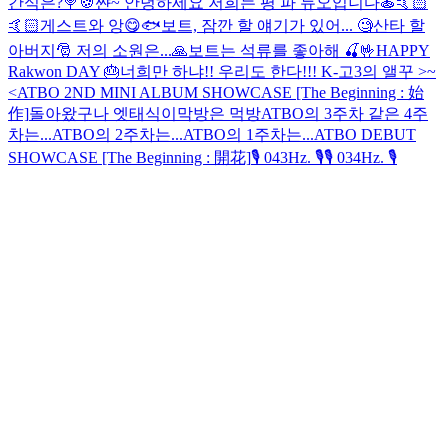
간식은?🍭🍪
쨘~ 안녕하세요 저희는 평 파 듀오입니다🍝🤙🏻
🤙🏻
게스트와 앙😋🐟
보트, 잠깐 할 얘기가 있어... 🧐
산타 할
아버지🎅 저의 소원은...🙏
보트는 석류를 좋아해 🍒🤟
HAPPY
Rakwon DAY 🎂
너희만 하냐!! 우리도 한다!!!
K-고3의 앨꾸 >~
<
ATBO 2ND MINI ALBUM SHOWCASE [The Beginning : 始
作]
돌아왔구나 엣태식이
막방은 먹방
ATBO의 3주차 같은 4주
차는...
ATBO의 2주차는...
ATBO의 1주차는...
ATBO DEBUT
SHOWCASE [The Beginning : 開花]
🎙 043Hz. 🎙
🎙 034Hz. 🎙