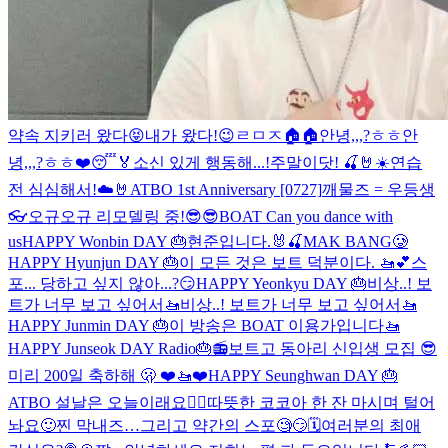
약속 지키러 왔다😝
내가 왔다!😉
ㄹㅁㅈ🏠🏠
안녕,,,?ㅎㅎ
안
녕,,,?ㅎㅎ
❤️😴🏅
소신 있게 행동해...!
주말이닷! 🍒🤘☀️
연습
전 심심해서!☁️🤘
ATBO 1st Anniversary [0727]
깨물즈 = 우등생
👓
오규오규 리모델링 중!
😎😎
BOAT Can you dance with
us
HAPPY Wonbin DAY 🎂
현준입니다.🐰🍒
MAK BANG🥲
HAPPY Hyunjun DAY 🎂
이 모든 것은 보트 덕분이다. 🚤💕
스
포... 당하고 싶지 않아...?😏
HAPPY Yeonkyu DAY 🎂
비상..! 보
트가 너무 보고 싶어서🚤
비상..! 보트가 너무 보고 싶어서🚤
HAPPY Junmin DAY 🎂
이 방송은 BOAT 이용가입니다🚤
HAPPY Junseok DAY Radio🎂📻
보트고 동아리 신입생 모집 😎
미리 200일 축하해 🫢 ❤️🚤❤️
HAPPY Seunghwan DAY 🎂
ATBO 설날은 오늘이래요🙇‍♂️
따뜻한 코코아 한 잔 마시며 털어
놔요🙂
찐 막내즈…그리고 약간의 스포🧐😏🗓️
여러분의 최애