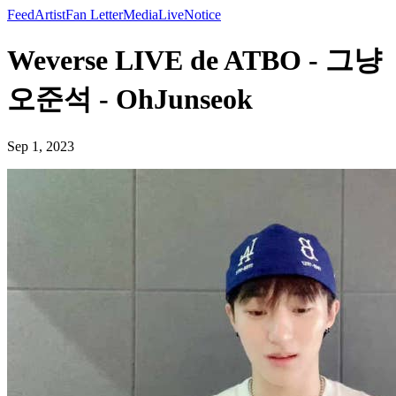
Feed
Artist
Fan Letter
Media
Live
Notice
Weverse LIVE de ATBO - 그냥
오준석 - OhJunseok
Sep 1, 2023