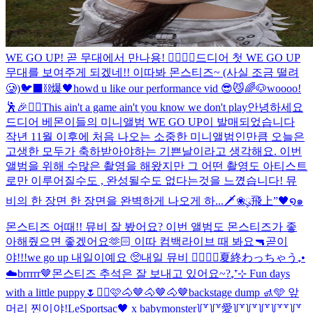
WE GO UP! 곧 무대에서 만나용! ❤️‍🔥❤️‍🔥
드디어 첫 WE GO UP
무대를 보여주게 되겠네!! 이따봐 몬스티즈~ (사실 조금 떨려
🥲)
🐦‍⬛⛓️爆🖤
howd u like our performance vid 😎😼
🌈🐶
woooo!
🕺🎉❤️‍🔥
This ain't a game ain't you know we don't play
안녕하세요
드디어 베몬이들의 미니앨범 WE GO UP이 발매되었습니다
작년 11월 이후에 처음 나오는 소중한 미니앨범인만큼 오늘은
고생한 모두가 축하받아야하는 기쁜날이라고 생각해요. 이번
앨범을 위해 수많은 촬영을 해왔지만 그 어떤 촬영도 아티스트
로만 이루어질수도 , 완성될수도 없다는것을 느꼈습니다! 뮤
비의 한 장면 한 장면을 완벽하게 나오게 하...
🗡️❀ུ۪飛上”🖤໑๑
몬스티즈 어때!! 뮤비 잘 봤어요? 이번 앨범도 몬스티즈가 좋
아해줬으면 좋겠어요🫶🏻 이따 컴백라이브 때 봐요🔫
곧이
야!!!
we go up 내일이예요 🥺
내일 뮤비 ❤️‍🔥❤️‍🔥
夏終わっちゃう₊•
☁️
brrrrr🤎
몬스티즈 추석은 잘 보내고 있어요~?
₊⁺⊹ Fun days
with a little puppy🌷
✌🏻🩷
🐴🤎🐴🤎🐴🤎
backstage dump 🚮🩵 앞
머리 찐이야!
LeSportsac🖤 x babymonster
꒦꒷꒦꒷愛꒦꒷꒦꒷꒦꒷꒦꒷꒷꒦꒷