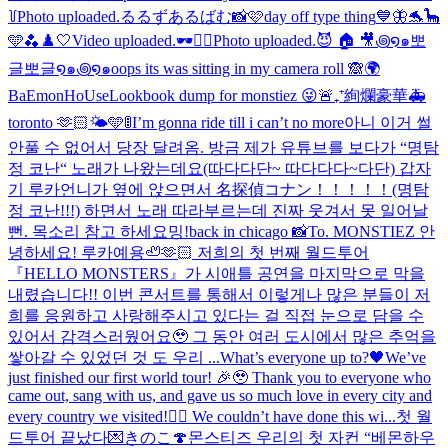
꒦
Photo uploaded.
るるずあるばむ📸🩷
day off type thing
💙🦋🐬🦕
🩵🫐
♟️🤍
Video uploaded.
🕶️✌🏻
Photo uploaded.
😈 🏠 🎥
꩜໑๑뽀
글뽀글໑๑꩜໑๑
oops its was sitting in my camera roll 🙈
🌍
BaEmonHoUse
Lookbook dump for monstiez 😜
🚨₊⁺絢爛豪華🚑
toronto 🫶🏻🌤️🩵
🚦I’m gonna ride till i can’t no more
아니 이거 썰
안풀 수 없어서 당장 달려옴. 방금 제가 유튜브를 보다가 “명탐
정 코난“ 노래가 나왔는데요(따다다단~ 따다다다~다단) 갑자
기 루카언니가 옆에 앉으면서 名探偵コナン！！！！！(명탐
정 코난!!!) 하면서 노래 따라부르는데 진짜 웃겨서 못 일어날
뻔. 목소리 참고 하세요
밍!
back in chicago 📸
To. MONSTIEZ 안
녕하세요! 루카예용🦥🫶🏻 저희의 첫 번째 월드투어
『HELLO MONSTERS』가 시애틀 공연을 마지막으로 막을
내렸습니다!! 이번 콘서트를 통해서 이렇게나 많은 분들이 저
희를 응원하고 사랑해주시고 있다는 걸 직접 눈으로 담을 수
있어서 감격스러웠어요🥹 그 동안 여러 도시에서 많은 추억을
쌓아갈 수 있었던 것 도 우리 ...
What’s everyone up to?🖤
We’ve
just finished our first world tour! 🎉🥹 Thank you to everyone who
came out, sang with us, and gave us so much love in every city and
every country we visited!❤️‍🔥 We couldn’t have done this wi...
첫 월
드투어 끝났다💌
きのこ🍄
몬스티즈 우리의 첫 자컨 “베몬하우