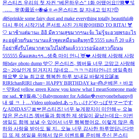
몬스티즈 우리의 첫 자컨 “베몬하우스” 1화 어땠어요!?
뿅🖤
🫧
_…。🌸🦋
最近
⭐️🐝🍯🔆🧈
몬스티즈 잘 지내고 있지?🥺
꩜Sprinkle some fairy dust and make everything totally beautiful꩜
다시 투어 시작기념 콘서트 사진 가져왔어
HBD TO RITA! 🫎
🤍 มาช้าแต่มานะ อิอิ มีความสุขมากๆนะจ้ะ ไม่รู้จะอวยพรอะไร
ละอยู่ด้วยกันมานานแล้วพูดเหมือนเดิมทุกปี 5555 และก็ 20 แล้ว
ก็อย่าพึ่งรีบโตมากตามไปไม่ทันแล้ววววรอน้องสาวก๊อนน
555555 นั้นแหละๆๆ...
생축 마이 언니 🦌❤️ 사랑해 사랑해 사랑
해
bday photo dump 🩵🤍 몬스티즈, 멤버들 너무 고맙고 사랑해
요~ 20살인게 믿겨지지 않네요…ㅋㅋㅋ
리타언니!! 생일축하
해요💙 오늘 최고로 행복한 하루 보내길 바랄게요
誕🎀
RIRIchan
RIRI chan~ HAPPY BIRTHDAY ka~🎂🎉
베몬 + 바코
= 🩷
Red yellow green Know you know what I mean
Someone made
me sad..🍄
8월꩜₊⁺⊹
Babymonster for Adidas🍓
everyonebehappy
8
내 셀 ㅋ ㅏ…
Video uploaded.
あっちぃけどやっぱサマーです
な
ADIDAS🤍🎀🪽
몬스티즈! 너무 늦게왔지이 미안해ㅜ 오늘
많은 몬스티즈,멤버들과 함께한 제 생일이 끝났는데요~ 이번
생일도 함께 보낼 수 있어서 너무 행복했어요. 이렇게 많은 축
하와 사랑을 받아도 될 지.. 오늘 너무 감사한 하루였답니다🫶
🏻 또 제 생일을 위해서 많은 이벤트를 준비해 주신 몬스티