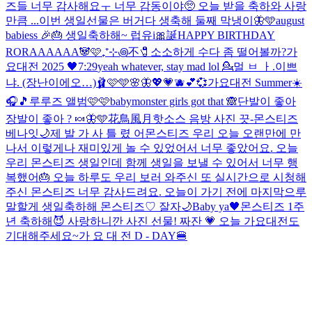
즈들 너무 감사해요ㅜ 너무 감동이야🥺 오늘 받을 축하와 사랑
만큼 ...
이번 생일선물은 버거다 생축해 둘째 막냉이🦋🩵
august
babiess 🎉🎂 생일축하해~ 럽유
i🎀誕
HAPPY BIRTHDAY
RORAAAAAA🐼🩷
₊⁺⊹꩜不🧷
소소하게 수다 좀 떨어볼까?
가
요대전 2025 🖤
7:29
yeah whatever, stay mad lol 💁‍
멀 ㅂ ㅏ.이쁘
냐. (장난이에오…)
🩰🩷🩵🌸🦋💖💗🫐💕💞
가요대전 Summer☀️
🎧🎵
루루즈 앨범🩷🩷
babymonster girls got that 🙈
단발이 좋아
장발이 좋아 ? 🍬🦋🩵
花鳥風月
핫소스 음방 사진 끗-
몬스티즈
베나잇🌙
제 발 가 사 틀 렸 어
몬스티즈 우리 오늘 오랜만에 만
나서 이렇게나 재미있게 놀 수 있었어서 너무 좋았어요. 오늘
우리 몬스티즈 생일인데 함께 생일을 보낼 수 있어서 너무 행
복했어🎂 오늘 하루도 우리 보러 와주신 또 실시간으로 시청해
주신 몬스티즈 너무 감사드려요. 오늘이 가기 전에 마지막으루
말할게 생일축하해 몬스티즈♡ 잘자🌙
Baby ya🖤
몬스티즈 1주
년 축하해😈 사랑하니깐 사진 선물! 짜잔 💗 오늘 가요대전도
기대해주세요~
가 요 대 전 D - DAY🍔