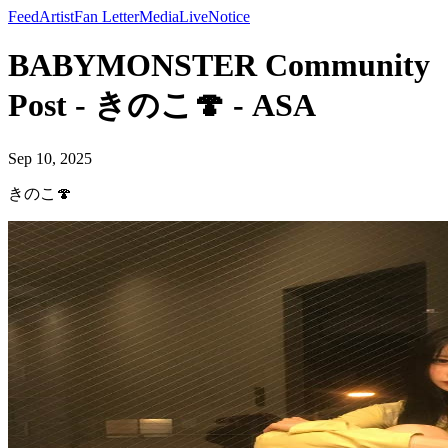
Feed
Artist
Fan Letter
Media
Live
Notice
BABYMONSTER Community
Post - きのこ🍄 - ASA
Sep 10, 2025
きのこ🍄