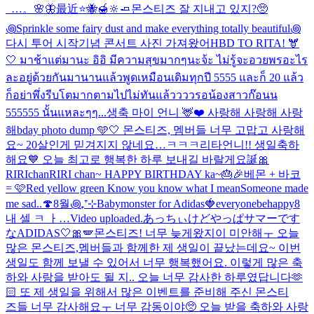
_…。🌸🦋
最近
⭐️🐝🍯🔆🧈
몬스티즈 잘 지내고 있지?🥺
꩜Sprinkle some fairy dust and make everything totally beautiful꩜
다시 투어 시작기념 콘서트 사진 가져왔어
HBD TO RITA! 🫎
🤍 มาช้าแต่มานะ อิอิ มีความสุขมากๆนะจ้ะ ไม่รู้จะอวยพรอะไร
ละอยู่ด้วยกันมานานแล้วพูดเหมือนเดิมทุกปี 5555 และก็ 20 แล้ว
ก็อย่าพึ่งรีบโตมากตามไปไม่ทันแล้ววววรอน้องสาวก๊อนน
555555 นั้นแหละๆๆ...
생축 마이 언니 🦌❤️ 사랑해 사랑해 사랑
해
bday photo dump 🩵🤍 몬스티즈, 멤버들 너무 고맙고 사랑해
요~ 20살인게 믿겨지지 않네요…ㅋㅋㅋ
리타언니!! 생일축하
해요💙 오늘 최고로 행복한 하루 보내길 바랄게요
誕🎀
RIRIchan
RIRI chan~ HAPPY BIRTHDAY ka~🎂🎉
베몬 + 바코
= 🩷
Red yellow green Know you know what I mean
Someone made
me sad..🍄
8월꩜₊⁺⊹
Babymonster for Adidas🍓
everyonebehappy
8
내 셀 ㅋ ㅏ…
Video uploaded.
あっちぃけどやっぱサマーです
な
ADIDAS🤍🎀🪽
몬스티즈! 너무 늦게왔지이 미안해ㅜ 오늘
많은 몬스티즈,멤버들과 함께한 제 생일이 끝났는데요~ 이번
생일도 함께 보낼 수 있어서 너무 행복했어요. 이렇게 많은 축
하와 사랑을 받아도 될 지.. 오늘 너무 감사한 하루였답니다🫶
🏻 또 제 생일을 위해서 많은 이벤트를 준비해 주신 몬스티
즈들 너무 감사해요ㅜ 너무 감동이야🥺 오늘 받을 축하와 사랑