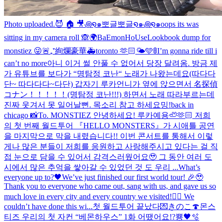
Photo uploaded.
😈 🏠 🎥
꩜໑๑뽀글뽀글໑๑꩜໑๑
oops its was
sitting in my camera roll 🙈
🌍BaEmonHoUse
Lookbook dump for
monstiez 😜
🚨₊⁺絢爛豪華🚑
toronto 🫶🏻🌤️🩵
🚦I’m gonna ride till i
can’t no more
아니 이거 썰 안풀 수 없어서 당장 달려옴. 방금 제
가 유튜브를 보다가 “명탐정 코난“ 노래가 나왔는데요(따다다
단~ 따다다다~다단) 갑자기 루카언니가 옆에 앉으면서 名探偵
コナン！！！！！(명탐정 코난!!!) 하면서 노래 따라부르는데
진짜 웃겨서 못 일어날뻔. 목소리 참고 하세요
밍!
back in
chicago 📸
To. MONSTIEZ 안녕하세요! 루카예용🦥🫶🏻 저희
의 첫 번째 월드투어 『HELLO MONSTERS』가 시애틀 공연
을 마지막으로 막을 내렸습니다!! 이번 콘서트를 통해서 이렇
게나 많은 분들이 저희를 응원하고 사랑해주시고 있다는 걸 직
접 눈으로 담을 수 있어서 감격스러웠어요🥹 그 동안 여러 도
시에서 많은 추억을 쌓아갈 수 있었던 것 도 우리 ...
What’s
everyone up to?🖤
We’ve just finished our first world tour! 🎉🥹
Thank you to everyone who came out, sang with us, and gave us so
much love in every city and every country we visited!❤️‍🔥 We
couldn’t have done this wi...
첫 월드투어 끝났다💌
きのこ🍄
몬스
티즈 우리의 첫 자컨 “베몬하우스” 1화 어땠어요!?
뿅🖤
🫧