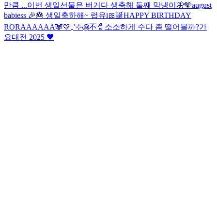
만큼 ...
이번 생일선물은 버거다 생축해 둘째 막냉이🦋🩵
august
babiess 🎉🎂 생일축하해~ 럽유
i🎀誕
HAPPY BIRTHDAY
RORAAAAAA🐼🩷
₊⁺⊹꩜不🧷
소소하게 수다 좀 떨어볼까?
가
요대전 2025 🖤