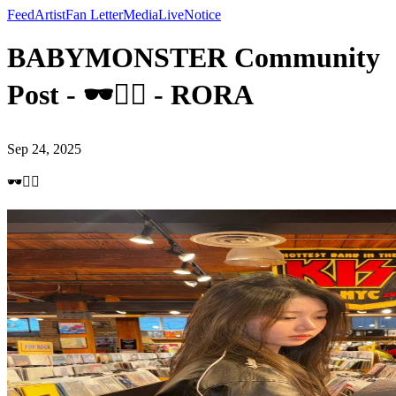
Feed
Artist
Fan Letter
Media
Live
Notice
BABYMONSTER Community
Post - 🕶️✌🏻 - RORA
Sep 24, 2025
🕶️✌🏻