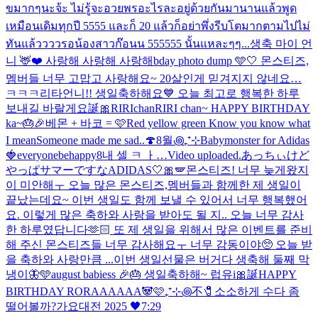
ขมากๆนะจ้ะ ไม่รู้จะอวยพรอะไรละอยู่ด้วยกันมานานแล้วพูด
เหมือนเดิมทุกปี 5555 และก็ 20 แล้วก็อย่าพึ่งรีบโตมากตามไปไม่
ทันแล้ววววรอน้องสาวก๊อนน 555555 นั้นแหละๆๆ...
생축 마이 언
니 🦌❤️ 사랑해 사랑해 사랑해
bday photo dump 🩵🤍 몬스티즈,
멤버들 너무 고맙고 사랑해요~ 20살인게 믿겨지지 않네요…
ㅋㅋㅋ
리타언니!! 생일축하해요💙 오늘 최고로 행복한 하루
보내길 바랄게요
誕🎀RIRIchan
RIRI chan~ HAPPY BIRTHDAY
ka~🎂🎉
베몬 + 바코 = 🩷
Red yellow green Know you know what
I mean
Someone made me sad..🍄
8월꩜₊⁺⊹
Babymonster for Adidas
🍓
everyonebehappy
8
내 셀 ㅋ ㅏ…
Video uploaded.
あっちぃけど
やっぱサマーですな
ADIDAS🤍🎀🪽
몬스티즈! 너무 늦게왔지
이 미안해ㅜ 오늘 많은 몬스티즈,멤버들과 함께한 제 생일이
끝났는데요~ 이번 생일도 함께 보낼 수 있어서 너무 행복했어
요. 이렇게 많은 축하와 사랑을 받아도 될 지.. 오늘 너무 감사
한 하루였답니다🫶🏻 또 제 생일을 위해서 많은 이벤트를 준비
해 주신 몬스티즈들 너무 감사해요ㅜ 너무 감동이야🥺 오늘 받
을 축하와 사랑만큼 ...
이번 생일선물은 버거다 생축해 둘째 막
냉이🦋🩵
august babiess 🎉🎂 생일축하해~ 럽유
i🎀誕
HAPPY
BIRTHDAY RORAAAAAA🐼🩷
₊⁺⊹꩜不🧷
소소하게 수다 좀
떨어볼까?
가요대전 2025 🖤
7:29