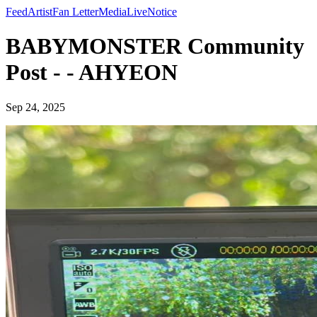
Feed
Artist
Fan Letter
Media
Live
Notice
BABYMONSTER Community
Post - - AHYEON
Sep 24, 2025