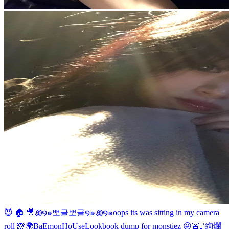
😈 🏠 🎥
꩜໑๑뽀글뽀글໑๑꩜໑๑
oops its was sitting in my camera
roll 🙈
🌍BaEmonHoUse
Lookbook dump for monstiez 😜
🚨₊⁺絢爛