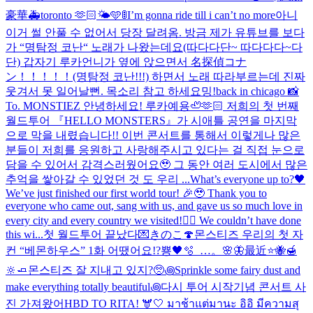
豪華🚑
toronto 🫶🏻🌤️🩵
🚦I’m gonna ride till i can’t no more
아니
이거 썰 안풀 수 없어서 당장 달려옴. 방금 제가 유튜브를 보다
가 “명탐정 코난“ 노래가 나왔는데요(따다다단~ 따다다다~다
단) 갑자기 루카언니가 옆에 앉으면서 名探偵コナ
ン！！！！！(명탐정 코난!!!) 하면서 노래 따라부르는데 진짜
웃겨서 못 일어날뻔. 목소리 참고 하세요
밍!
back in chicago 📸
To. MONSTIEZ 안녕하세요! 루카예용🦥🫶🏻 저희의 첫 번째
월드투어 『HELLO MONSTERS』가 시애틀 공연을 마지막
으로 막을 내렸습니다!! 이번 콘서트를 통해서 이렇게나 많은
분들이 저희를 응원하고 사랑해주시고 있다는 걸 직접 눈으로
담을 수 있어서 감격스러웠어요🥹 그 동안 여러 도시에서 많은
추억을 쌓아갈 수 있었던 것 도 우리 ...
What’s everyone up to?🖤
We’ve just finished our first world tour! 🎉🥹 Thank you to
everyone who came out, sang with us, and gave us so much love in
every city and every country we visited!❤️‍🔥 We couldn’t have done
this wi...
첫 월드투어 끝났다💌
きのこ🍄
몬스티즈 우리의 첫 자
컨 “베몬하우스” 1화 어땠어요!?
뿅🖤
🫧_…。🌸🦋
最近
⭐️🐝🍯
🔆🧈
몬스티즈 잘 지내고 있지?🥺
꩜Sprinkle some fairy dust and
make everything totally beautiful꩜
다시 투어 시작기념 콘서트 사
진 가져왔어
HBD TO RITA! 🫎🤍 มาช้าแต่มานะ อิอิ มีความสุ