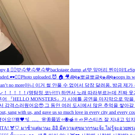
uppy🌷
✌🏻🩷
🐴🤎🐴🤎🐴🤎
backstage dump 🚮🩵 앞머리 찐이야!
LeSp
aded.
🕶️✌🏻
Photo uploaded.
😈 🏠 🎥
꩜໑๑뽀글뽀글໑๑꩜໑๑
oops its w
 can’t no more
아니 이거 썰 안풀 수 없어서 당장 달려옴. 방금 제
！！！！(명탐정 코난!!!) 하면서 노래 따라부르는데 진짜 웃
월드투어 『HELLO MONSTERS』가 시애틀 공연을 마지막으로 
감격스러웠어요🥹 그 동안 여러 도시에서 많은 추억을 쌓아갈 수 
t, sang with us, and gave us so much love in every city and every count
땠어요!?
뿅🖤
🫧_…。🌸🦋
最近
⭐️🐝🍯🔆🧈
몬스티즈 잘 지내고 있지?
A! 🫎🤍 มาช้าแต่มานะ อิอิ มีความสุขมากๆนะจ้ะ ไม่รู้จะอวยพรอ