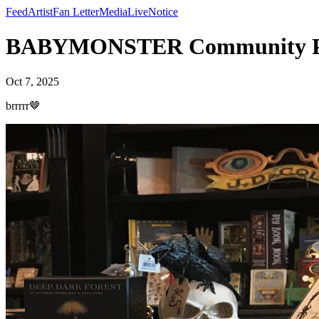
Feed
Artist
Fan Letter
Media
Live
Notice
BABYMONSTER Community Post
Oct 7, 2025
brrrrr🤎