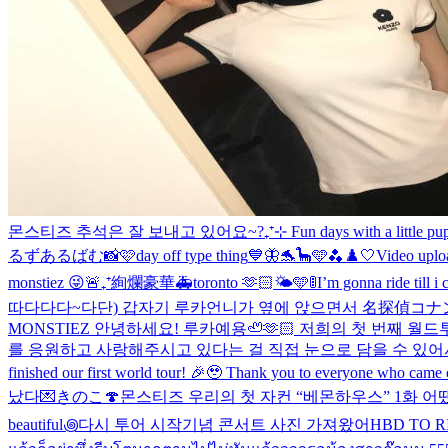
몬스티즈 추석은 잘 보내고 있어요~?
₊⁺⊹ Fun days with a little p
るずあるばむ📸🩷
day off type thing
💙🦋🐬🦕🩵🫐
♟️🤍
Video uplo
monstiez 😜
🚨₊⁺絢爛豪華🚑
toronto 🫶🏻🌤️🩵
🚦I’m gonna ride till i
따다다다~다단) 갑자기 루카언니가 옆에 앉으면서 名探偵コナン！
MONSTIEZ 안녕하세요! 루카예용🦥🫶🏻 저희의 첫 번째 
를 응원하고 사랑해주시고 있다는 걸 직접 눈으로 담을 수 있어서 
finished our first world tour! 🎉🥹 Thank you to everyone who came ou
났다💌
きのこ🍄
몬스티즈 우리의 첫 자컨 “베몬하우스” 1화 어
beautiful꩜
다시 투어 시작기념 콘서트 사진 가져왔어
HBD TO RIT