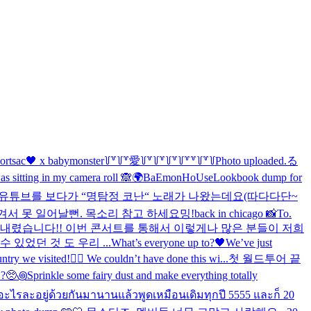
ortsac🖤 x babymonster
꒦꒷꒦꒷愛꒦꒷꒦꒷꒦꒷꒦꒷꒷꒦꒷꒦
Photo uploaded.
る
as sitting in my camera roll 🙈
🌍BaEmonHoUse
Lookbook dump for
가 유튜브를 보다가 “명탐정 코난“ 노래가 나왔는데요(따다다단~
겨서 못 일어날뻔. 목소리 참고 하세요
밍!
back in chicago 📸
To.
막을 내렸습니다!! 이번 콘서트를 통해서 이렇게나 많은 분들이 저희
있었던 것 도 우리 ...
What’s everyone up to?🖤
We’ve just
ry we visited!❤️‍🔥 We couldn’t have done this wi...
첫 월드투어 끝
🥺
꩜Sprinkle some fairy dust and make everything totally
ะไรละอยู่ด้วยกันมานานแล้วพูดเหมือนเดิมทุกปี 5555 และก็ 20