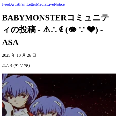
Feed
Artist
Fan Letter
Media
Live
Notice
BABYMONSTERコミュニテ
ィの投稿 - ⚠️∴ ∉ (👁 ∵ 🩶) -
ASA
2025 年 10 月 26 日
⚠️∴ ∉ (👁 ∵ 🩶)