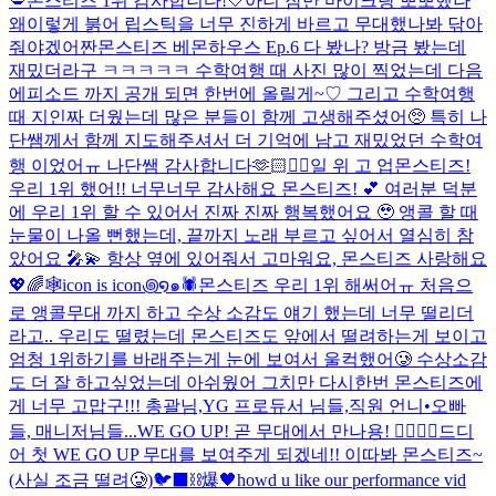
💋
몬스티즈 1위 감사합니다!🤍
아니 잠만 마이크랑 뽀뽀했나
왜이렇게 붉어 립스틱을 너무 진하게 바르고 무대했나봐 닦아
줘야겠어
짠
몬스티즈 베몬하우스 Ep.6 다 봤나? 방금 봤는데
재밌더라구 ㅋㅋㅋㅋㅋ 수학여행 때 사진 많이 찍었는데 다음
에피소드 까지 공개 되면 한번에 올릴게~♡ 그리고 수학여행
때 지인짜 더웠는데 많은 분들이 함께 고생해주셨어🥺 특히 나
단쌤께서 함께 지도해주셔서 더 기억에 남고 재밌었던 수학여
행 이었어ㅠ 나단쌤 감사합니다🫶🏻
❤️‍🔥
일 위 고 업
몬스티즈!
우리 1위 했어!! 너무너무 감사해요 몬스티즈! 💕 여러분 덕분
에 우리 1위 할 수 있어서 진짜 진짜 행복했어요 🥹 앵콜 할 때
눈물이 나올 뻔했는데, 끝까지 노래 부르고 싶어서 열심히 참
았어요 🎤💫 항상 옆에 있어줘서 고마워요, 몬스티즈 사랑해요
💖🌈
🕸️icon is icon꩜໑๑🕷️
몬스티즈 우리 1위 해써어ㅠ 처음으
로 앵콜무대 까지 하고 수상 소감도 얘기 했는데 너무 떨리더
라고.. 우리도 떨렸는데 몬스티즈도 앞에서 떨려하는게 보이고
엄청 1위하기를 바래주는게 눈에 보여서 울컥했어🥲 수상소감
도 더 잘 하고싶었는데 아쉬웠어 그치만 다시한번 몬스티즈에
게 너무 고맙구!!! 총괄님,YG 프로듀서 님들,직원 언니•오빠
들, 매니저님들...
WE GO UP! 곧 무대에서 만나용! ❤️‍🔥❤️‍🔥
드디
어 첫 WE GO UP 무대를 보여주게 되겠네!! 이따봐 몬스티즈~
(사실 조금 떨려🥲)
🐦‍⬛⛓️爆🖤
howd u like our performance vid