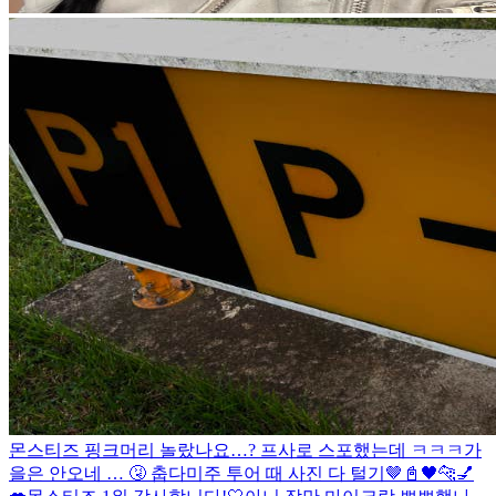
몬스티즈 핑크머리 놀랐나요…? 프사로 스포했는데 ㅋㅋㅋ
가
을은 안오네 … 🤧 춥다
미주 투어 때 사진 다 털기🤎
📓🖤
🐆💅