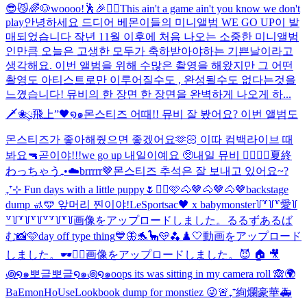
😎😼
🌈🐶
woooo!🕺🎉❤️‍🔥
This ain't a game ain't you know we don't
play
안녕하세요 드디어 베몬이들의 미니앨범 WE GO UP이 발
매되었습니다 작년 11월 이후에 처음 나오는 소중한 미니앨범
인만큼 오늘은 고생한 모두가 축하받아야하는 기쁜날이라고
생각해요. 이번 앨범을 위해 수많은 촬영을 해왔지만 그 어떤
촬영도 아티스트로만 이루어질수도 , 완성될수도 없다는것을
느꼈습니다! 뮤비의 한 장면 한 장면을 완벽하게 나오게 하...
🗡️❀ུ۪飛上”🖤໑๑
몬스티즈 어때!! 뮤비 잘 봤어요? 이번 앨범도
몬스티즈가 좋아해줬으면 좋겠어요🫶🏻 이따 컴백라이브 때
봐요🔫
곧이야!!!
we go up 내일이예요 🥺
내일 뮤비 ❤️‍🔥❤️‍🔥
夏終
わっちゃう₊•☁️
brrrrr🤎
몬스티즈 추석은 잘 보내고 있어요~?
₊⁺⊹ Fun days with a little puppy🌷
✌🏻🩷
🐴🤎🐴🤎🐴🤎
backstage
dump 🚮🩵 앞머리 찐이야!
LeSportsac🖤 x babymonster
꒦꒷꒦꒷愛꒦
꒷꒦꒷꒦꒷꒦꒷꒷꒦꒷꒦
画像をアップロードしました。
るるずあるば
む📸🩷
day off type thing
💙🦋🐬🦕🩵🫐
♟️🤍
動画をアップロード
しました。
🕶️✌🏻
画像をアップロードしました。
😈 🏠 🎥
꩜໑๑뽀글뽀글໑๑꩜໑๑
oops its was sitting in my camera roll 🙈
🌍
BaEmonHoUse
Lookbook dump for monstiez 😜
🚨₊⁺絢爛豪華🚑