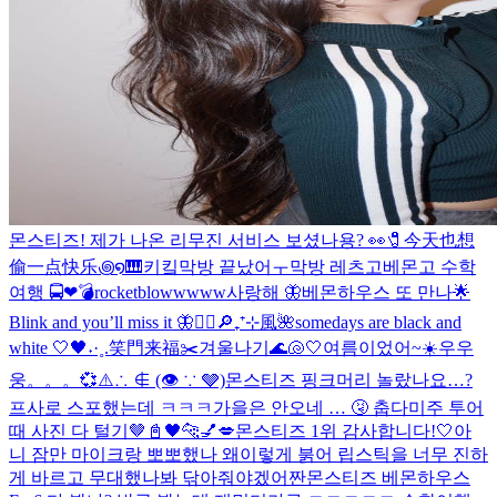
몬스티즈! 제가 나온 리무진 서비스 보셨나용? 👀
🧷今天也想
偷一点快乐꩜໑🎹
키킼
막방 끝났어ㅜ
막방 레츠고
베몬고 수학
여행 🚍❤︎
💣rocketblowwwww
사랑해 🦋
베몬하우스 또 만나🌟
Blink and you’ll miss it 🦋
❤️‍🔥
🔎₊⁺⊹風🌺
somedays are black and
white 🤍🖤
˖·˳.笑門来福✂️
겨울나기
🌊🐚🤍
여름이었어~☀️
우우
웅。。。💞
⚠️∴ ∉ (👁 ∵ 🩶)
몬스티즈 핑크머리 놀랐나요…?
프사로 스포했는데 ㅋㅋㅋ
가을은 안오네 … 🤧 춥다
미주 투어
때 사진 다 털기🤎
📓🖤
🐆💅💋
몬스티즈 1위 감사합니다!🤍
아
니 잠만 마이크랑 뽀뽀했나 왜이렇게 붉어 립스틱을 너무 진하
게 바르고 무대했나봐 닦아줘야겠어
짠
몬스티즈 베몬하우스