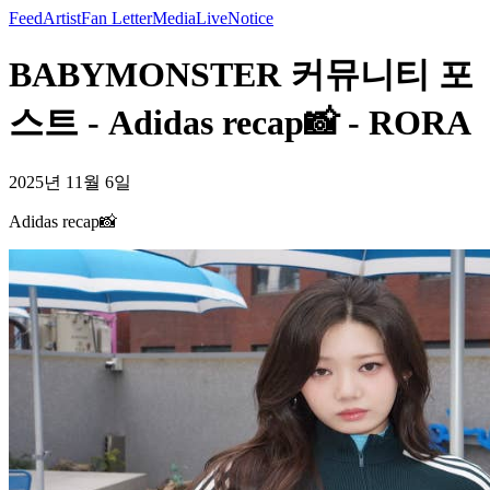
Feed
Artist
Fan Letter
Media
Live
Notice
BABYMONSTER 커뮤니티 포
스트 - Adidas recap📸 - RORA
2025년 11월 6일
Adidas recap📸