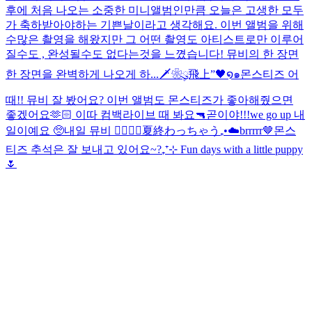
후에 처음 나오는 소중한 미니앨범인만큼 오늘은 고생한 모두
가 축하받아야하는 기쁜날이라고 생각해요. 이번 앨범을 위해
수많은 촬영을 해왔지만 그 어떤 촬영도 아티스트로만 이루어
질수도 , 완성될수도 없다는것을 느꼈습니다! 뮤비의 한 장면
한 장면을 완벽하게 나오게 하...
🗡️❀ུ۪飛上”🖤໑๑
몬스티즈 어
때!! 뮤비 잘 봤어요? 이번 앨범도 몬스티즈가 좋아해줬으면
좋겠어요🫶🏻 이따 컴백라이브 때 봐요🔫
곧이야!!!
we go up 내
일이예요 🥺
내일 뮤비 ❤️‍🔥❤️‍🔥
夏終わっちゃう₊•☁️
brrrrr🤎
몬스
티즈 추석은 잘 보내고 있어요~?
₊⁺⊹ Fun days with a little puppy
🌷