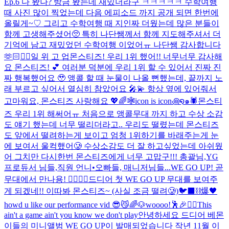
Ep.6 다 봤나? 방금 봤는데 재밌더라구 ㅋㅋㅋㅋㅋ 수학여행
때 사진 많이 찍었는데 다음 에피소드 까지 공개 되면 한번에
올릴게~♡ 그리고 수학여행 때 지인짜 더웠는데 많은 분들이
함께 고생해주셨어🥺 특히 나단쌤께서 함께 지도해주셔서 더
기억에 남고 재밌었던 수학여행 이었어ㅠ 나단쌤 감사합니다
🫶🏻
❤️‍🔥
일 위 고 업
몬스티즈! 우리 1위 했어!! 너무너무 감사해
요 몬스티즈! 💕 여러분 덕분에 우리 1위 할 수 있어서 진짜 진
짜 행복했어요 🥹 앵콜 할 때 눈물이 나올 뻔했는데, 끝까지 노
래 부르고 싶어서 열심히 참았어요 🎤💫 항상 옆에 있어줘서
고마워요, 몬스티즈 사랑해요 💖🌈
🕸️icon is icon꩜໑๑🕷️
몬스티
즈 우리 1위 해써어ㅠ 처음으로 앵콜무대 까지 하고 수상 소감
도 얘기 했는데 너무 떨리더라고.. 우리도 떨렸는데 몬스티즈
도 앞에서 떨려하는게 보이고 엄청 1위하기를 바래주는게 눈
에 보여서 울컥했어🥲 수상소감도 더 잘 하고싶었는데 아쉬웠
어 그치만 다시한번 몬스티즈에게 너무 고맙구!!! 총괄님,YG
프로듀서 님들,직원 언니•오빠들, 매니저님들...
WE GO UP! 곧
무대에서 만나용! ❤️‍🔥❤️‍🔥
드디어 첫 WE GO UP 무대를 보여주
게 되겠네!! 이따봐 몬스티즈~ (사실 조금 떨려🥲)
🐦‍⬛⛓️爆🖤
howd u like our performance vid 😎😼
🌈🐶
woooo!🕺🎉❤️‍🔥
This
ain't a game ain't you know we don't play
안녕하세요 드디어 베몬
이들의 미니앨범 WE GO UP이 발매되었습니다 작년 11월 이